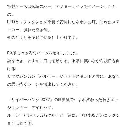
特製ベースは伝説のバー、アフターライフをイメージしたも
イダー
アカウント
の。
ガンレディ
LEDとリフレクション塗装で表現したネオンの灯、汚れたステ
E公式アカウント
ッカー、潰れた空き缶。
ズバンドクライ
夜のとばりを感じさせる仕上がりです。
世記モスピーダ
Tok 公式アカウント
DX版には多彩なパーツを追加しました。
ティーハニー
銃を抜き、わずかに口元を動かす。不敵に笑いながら銃口を向
刃
ける。
サブマシンガン「パルサー」やヘッドスタンドと共に、あなた
の思い描くシーンを演出してください。
雄伝説
マン
『サイバーパンク 2077』の世界観で生まれ変わった若きエッ
ジランナー、デイビッド。
艦ナデシコ
ルーシーとレベッカらクルーと一緒に、ぜひあなたのコレクシ
機
ョンにどうぞ。