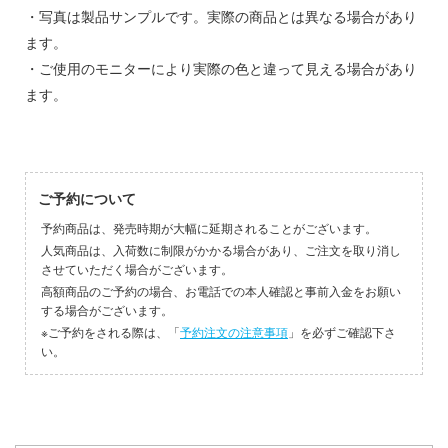
・写真は製品サンプルです。実際の商品とは異なる場合があり
ントヒルシリーズ
ます。
NUTES MISSIONS (サーティ ミニッツ ミッ
・ご使用のモニターにより実際の色と違って見える場合があり
)
ます。
大戦
ーパンク: エッジランナーズ
ご予約について
 Pockets
予約商品は、発売時期が大幅に延期されることがございます。
このこのここしたんたん
人気商品は、入荷数に制限がかかる場合があり、ご注文を取り消し
させていただく場合がございます。
戯で飯を食う。
高額商品のご予約の場合、お電話での本人確認と事前入金をお願い
する場合がございます。
神：NIKKE
※ご予約をされる際は、「
予約注文の注意事項
」を必ずご確認下さ
変形ロボ シンカリオン
い。
家の子供たち
戦