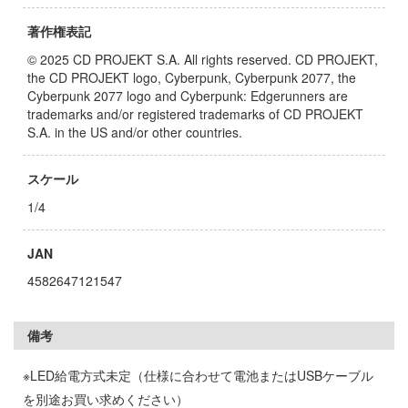
の花嫁
著作権表記
んは、コミュ症です。
© 2025 CD PROJEKT S.A. All rights reserved. CD PROJEKT,
the CD PROJEKT logo, Cyberpunk, Cyberpunk 2077, the
Cyberpunk 2077 logo and Cyberpunk: Edgerunners are
trademarks and/or registered trademarks of CD PROJEKT
晴らしい世界に祝福を！
S.A. in the US and/or other countries.
デンカムイ
スケール
はうさぎですか？
1/4
コトブキ飛行隊
JAN
ーバード
4582647121547
NUTES SISTERS (サーティ ミニッツ シス
備考
NG OF FIGHTERS
※LED給電方式未定（仕様に合わせて電池またはUSBケーブル
NUTES FANTASY(サーティ ミニッツ ファン
を別途お買い求めください）