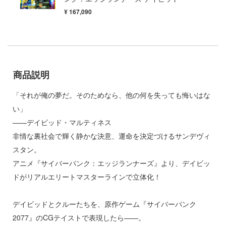
子
¥ 167,090
ミル
ンキング
社
ーロード
ダイ
天使様にいつの間にか駄目人間にされてい
商品説明
キューパーツ
ゃんはおしまい!
ガワ
「それが俺の夢だ。そのためなら、他の何を失っても悔いはな
い」
がこんなに可愛いわけがない
エムオフィスエー
——デイビッド・マルティネス
ムシリーズ
トロード
非情な裏社会で輝く静かな決意、運命を決定づけるサンデヴィ
スタン。
ーイビバップ
ミ模型
アニメ『サイバーパンク：エッジランナーズ』より、デイビッ
ウの許嫁
モ向上委員会
ドがリアルエリートマスターラインで立体化！
力者になりたくて!
ム1スタジオ
デイビッドとクルーたちを、原作ゲーム『サイバーパンク
Malice
ッツ
2077』のCGテイストで表現したら——。