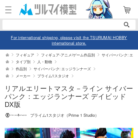
電話で注文・問い合わせ
052-744-0979
電話受付 10:00～19:00
年中無休
For international shipping, please visit the TSURUMAI HOBBY
international store.
ログイン
会員登録
フィギュア
フィギュア-アニメ/ゲーム作品別
サイバーパンク: エ
タイプ別
人・動物
作品別
サイバーパンク: エッジランナーズ
商品
閲覧履歴
お気に入り
メーカー
プライム1スタジオ
カテゴリー
リアルエリートマスタ－ライン サイバー
パンク：エッジランナーズ デイビッド
デル
DX版
デル-アニメ/ゲーム作品別
ュア
プライム1スタジオ（Prime 1 Studio）
デル-シリーズ別
ュア-アニメ/ゲーム作品別
ー・トイ
リー
ュア-シリーズ別