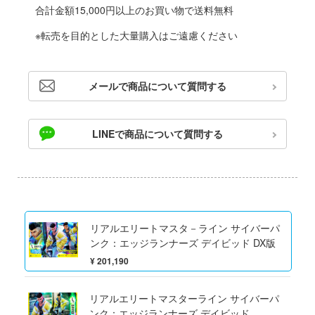
ゃんは遊びたい!
合計金額15,000円以上のお買い物で送料無料
ドスマイルカンパニー
やつら
※転売を目的とした大量購入はご遠慮ください
ブキヤ
IE TUNE
ドハンド
ANT
メールで商品について質問する
 プリティーダービー
クレオス
LINEで商品について質問する
艦ヤマト
練
騎士テッカマンブレード
A
マン (ULTRAMAN)
ナー色彩株式会社
説 軌跡シリーズ
リアルエリートマスタ－ライン サイバーパ
ヤ
ンク：エッジランナーズ デイビッド DX版
 RING
(ビーバーコーポレーション)
¥ 201,190
消防隊
ラトミー
辛料
リアルエリートマスターライン サイバーパ
ンク：エッジランナーズ デイビッド
ーテック