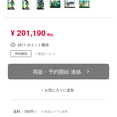
動物
リッシュセブン
他
んぶるスターズ！！
カー
¥ 201,190
ハコ
ゴファイルジャパン
ナディア
2011 ポイント獲得
文化教材社
予約締切
配送について
シリーズ
ター
二『マニアック』
 CORPORATION
再販・予約開始 連絡
 TOYS
 (イニシャルD)
デザイン
お気に入りに追加
千
ンジュ・ルージュ
は嫌なので防御力に極振りしたいと思いま
堂
送料：700円～
配送エリアと送料
アノーツ