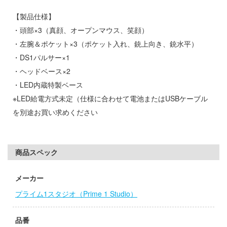
ツ・アイ
【製品仕様】
急 ミルキー☆サブウェイ
・頭部×3（真顔、オープンマウス、笑顔）
流バイファム
・左腕＆ポケット×3（ポケット入れ、銃上向き、銃水平）
・DS1パルサー×1
テン翼
・ヘッドベース×2
察パトレイバー
・LED内蔵特製ベース
甲ガイバー
※LED給電方式未定（仕様に合わせて電池またはUSBケーブル
を別途お買い求めください
Y GEARシリーズ
ィクラウン
商品スペック
キル
バスケ
メーカー
プライム1スタジオ（Prime 1 Studio）
シャージョウ
ひとりごと
品番