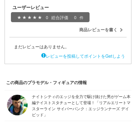
ョの奇妙な冒険
ユーザーレビュー
;GATE
0
総合評価
0
ーハウス
商品レビューを書く
シャナ
まだレビューはありません。
xperiments lain
レビューを投稿してポイントをGetしよう
マンキング
ソーマ
この商品のプラモデル・フィギュアの情報
エヴァンゲリオン
ナイトシティのエッジを全力で駆け抜けた男がゲーム本
室の人間嫌い教師
編テイストスタチューとして登場！「リアルエリートマ
ハーレム
スターライン サイバーパンク：エッジランナーズ デイ
ビッド」
ラ友崎くん
巨人