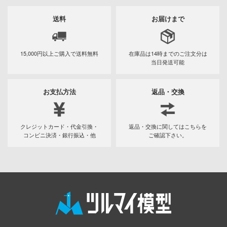
トゥーン
送料
お届けまで
Blade
・トレック
15,000円以上ご購入で
送料無料
在庫品は14時までの
ご注文分は
当日発送可能
・ウォーズ
お支払方法
返品・交換
ヴァルキュリア
ダンバイン
クレジットカード・代金引換・
返品・交換に関してはこちらを
にも穴はある！
コンビニ決済・銀行振込・他
ご確認下さい。
精雪風
使い魔
スゾーンゼロ
の伝説