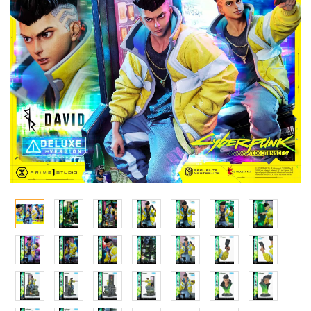
Qシリーズ
工具・素材・他
ョンフィギュアシリーズ
総合
溶剤
・アイテム
て式フィギュアシリーズ
ory(ハイ・ストーリー)
ール
ナイツ
プ別
ーズ(インターアライド)
ityV 第五人格 (アイデンティティV)
化財
トラック・バイク
メーカー別
ル・シール・ステッカー
星SPTレイズナー
機・ヘリ
完成品モデル
ナンス
れ どうぶつの森
・軍用車両
ショントイ
素材・部品
ード・コア
潜水艦
るみ
プレイ用品
しトライアングル
(ディオラマ)
ルレーン
エシリーズ
・城
TALE
ット
ルマスター