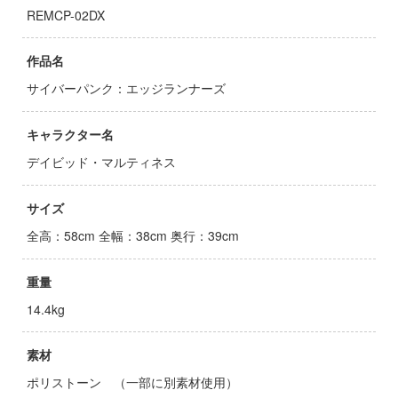
AD
REMCP-02DX
ン
作品名
ンしんちゃん
サイバーパンク：エッジランナーズ
DYNAZENON/GRIDMAN
キャラクター名
ーロボ
デイビッド・マルティネス
!
サイズ
子で割り切れない
全高：58cm 全幅：38cm 奥行：39cm
の鬼太郎
重量
14.4kg
動隊
線
素材
んちのメイドラゴン
ポリストーン （一部に別素材使用）