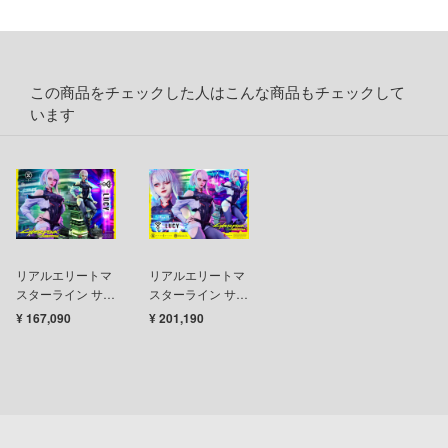
アントロボ
キャラ！
この商品をチェックした人はこんな商品もチェックして
レインどこへいく?
います
フ
オジブリ
ルヒシリーズ
ーロボット大戦OG
リアルエリートマ
リアルエリートマ
ートファイターシリーズ
スターライン サイ
スターライン サイ
バーパンク：エッ
バーパンク：エッ
¥ 167,090
¥ 201,190
イク・ザ・ブラッド
ジランナーズ ルー
ジランナーズ ルー
シー
シー DX版
イクウィッチーズ
コぐらし
FAMILY(スパイファミリー)