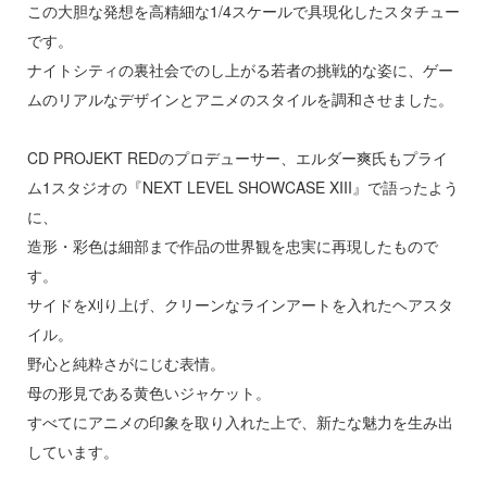
者隊ガッチャマン
ージャパン
この大胆な発想を高精細な1/4スケールで具現化したスタチュー
です。
ヒットマンREBORN!
ィコム・トイ
ナイトシティの裏社会でのし上がる若者の挑戦的な姿に、ゲー
ムのリアルなデザインとアニメのスタイルを調和させました。
メーカーをすべて見る
記ドラグナー
CD PROJEKT REDのプロデューサー、エルダー爽氏もプライ
ップメニュー
ム1スタジオの『NEXT LEVEL SHOWCASE XIII』で語ったよう
プページ
ルイ
に、
造形・彩色は細部まで作品の世界観を忠実に再現したもので
い物ガイド
キャプターさくら
す。
い合わせ
ょうじょ!!
サイドを刈り上げ、クリーンなラインアートを入れたヘアスタ
概要
イル。
ズ&パンツァー
野心と純粋さがにじむ表情。
イバシーポリシー
様は告らせたい？～天才たちの恋愛頭脳戦
母の形見である黄色いジャケット。
すべてにアニメの印象を取り入れた上で、新たな魅力を生み出
S公式アカウント
お借りします
しています。
Tube 公式アカウント
くしょん -艦これ-