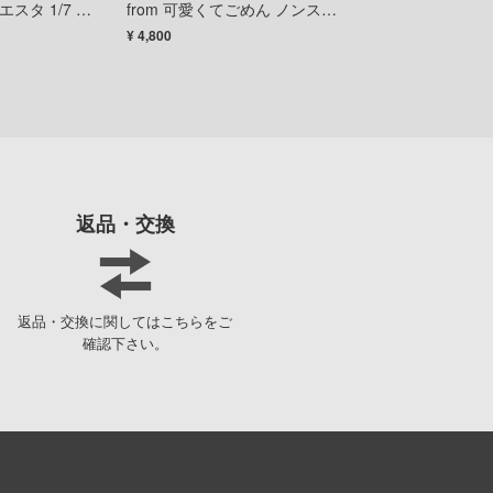
GUILTY GEARシリーズ
スタ 1/7 ス
from 可愛くてごめん ノンスケ
BOX版【1BOX1
フィギュア
ールフィギュア
¥ 4,800
¥ 5,940
強殖装甲ガイバー
機動警察パトレイバー
キャッツ・アイ
銀魂
機動戦艦ナデシコ
返品・交換
CLANNAD
SSSS.DYNAZENON/GRIDMAN
返品・交換に関してはこちらをご
クラッシャージョウ
確認下さい。
クレヨンしんちゃん
くまモン
黒子のバスケ