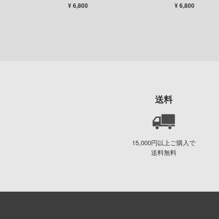
1BOX 12個入】
¥ 6,800
¥ 6,800
送料
15,000円以上ご購入で
送料無料