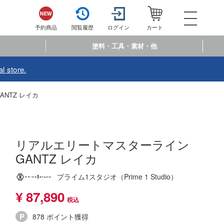
052-744-
電話で注文・問い合わせ
予約商品
閲覧履歴
ログイン
カート
電話受付 10:00～19:00
年中無休
塗料・工具・素材・他
ログイン
会員登
l store.
予約商品
閲覧履歴
お
NTZ レイカ
商品カテゴリー
プラモデル
リアルエリートマスターライン
GANTZ レイカ
プラモデル-アニメ/ゲーム作品別
フィギュア
プラモデル-シリーズ別
プライム1スタジオ（Prime 1 Studio）
フィギュア-アニメ/ゲーム作品別
ミニカー・トイ
¥ 87,890
ミリタリー
フィギュア-シリーズ別
チョロQシリーズ
塗料・工具・素材・他
乗り物
アクションフィギュアシリーズ
878 ポイント獲得
トミカ総合
塗料・溶剤
作品別