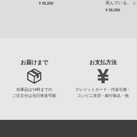
死んでいる。 シエ
¥ 35,200
ケール 完成品
¥ 36,300
お届けまで
お支払方法
在庫品は14時までの
クレジットカード・代金引換・
ご注文分は当日発送可能
コンビニ決済・銀行振込・他