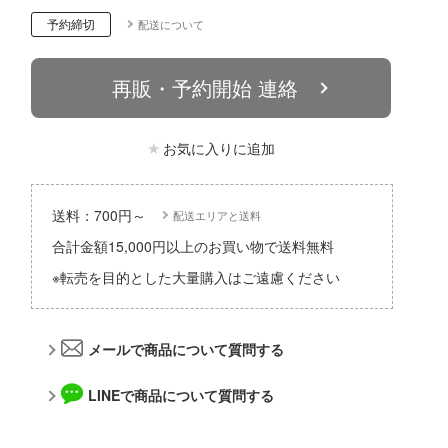
パーツ・アイテム
組み立て式フィギュアシリーズ
Hi-Story(ハイ・ストーリー)
予約締切
配送について
塗装ツール
アズールレーン
タイプ別
恐竜
動物系
モデラーズ(インターアライド)
工具
あやかしトライアングル
再販・予約開始 連絡
城・文化財
車・トラック・バイク
ドール
自動車メーカー別
デカール・シール・ステッカー
IdentityV 第五人格 (アイデンティティV)
美プラ
飛行機・ヘリ
その他完成品モデル
メンテナンス
お気に入りに追加
アイドルマスター
戦車・軍用車両
コレクショントイ
自作用素材・部品
蒼き流星SPTレイズナー
鉄道
ぬいぐるみ
送料：700円～
配送エリアと送料
ジオラマ(ディオラマ)
UNDERTALE
宇宙
合計金額15,000円以上のお買い物で送料無料
ディスプレイ用品
あつまれ どうぶつの森
※転売を目的とした大量購入はご遠慮ください
船・潜水艦
アークナイツ
建物・城
アイドリッシュセブン
メールで商品について質問する
ロボット
あんさんぶるスターズ！！
LINEで商品について質問する
人・動物
アオのハコ
その他