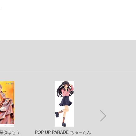
ギルティクラウン
LINE公式アカウント
機甲創世記モスピーダ
TikTok 公式アカウント
キン肉マン
キルラキル
銀河英雄伝説
銀河漂流バイファム
銀河特急 ミルキー☆サブウェイ
キューティーハニー
キャプテン翼
鬼滅の刃
境界戦機
G 探偵はもう、
POP UP PARADE ちゅーたん
203gow あみク