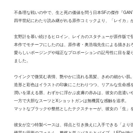
不条理な戦いの中で、生と死の価値を問う日本SFの傑作『GAN
四半世紀にわたり読み継がれる原作コミックより、「レイカ」
玄野計を慕い続けるヒロイン、レイカのスタチューが原作版で
本作でモチーフにしたのは、原作者・奥浩哉先生による描きお
愛らしいポージングや端正なプロポーションの記号性に目を凝
ました。
ウインクで微笑む表情、艶やかに流れる黒髪、きめの細かい肌
造形と彩色はイラストの印象にこだわりつつ、リアルな生命感
潤いを湛える唇、わずかに浮かぶ皮膚の赤みは、彼女の息遣い
一方で大胆なスーツとXショットガンは無機質な感触を追求。
マットなブラックや整然としたテクスチャーが、彼女の「生」
彼女が立つ特製ベースは、得点と引き換えに入手できる「より
硬質な円形のフォルム、整然と並ぶパネルとパイプ、LEDが放