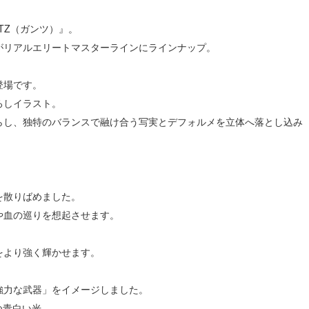
TZ（ガンツ）』。
がリアルエリートマスターラインにラインナップ。
登場です。
ろしイラスト。
らし、独特のバランスで融け合う写実とデフォルメを立体へ落とし込み
。
を散りばめました。
や血の巡りを想起させます。
をより強く輝かせます。
強力な武器」をイメージしました。
つ青白い光。