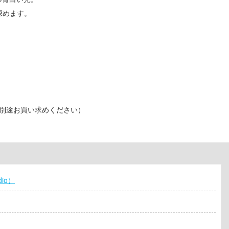
深めます。
を別途お買い求めください）
dio）