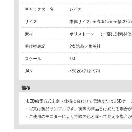
キャラクター名
レイカ
サイズ
本体サイズ: 全高:54cm 全幅:27cm
素材
ポリストーン （一部に別素材使
著作権表記
?奥浩哉／集英社
スケール
1/4
JAN
4582647121974
備考
※LED給電方式未定（仕様に合わせて電池またはUSBケ
・写真は製品サンプルです。実際の商品とは異なる場合が
・ご使用のモニターにより実際の色と違って見える場合が