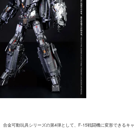
ョンの下、合金可動玩具シリーズの第4弾として、F-15戦闘機に変形できるキャ