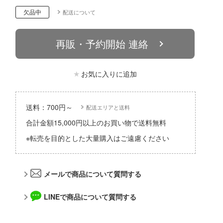
パーツ・アイテム
組み立て式フィギュアシリーズ
Hi-Story(ハイ・ストーリー)
欠品中
配送について
塗装ツール
アークナイツ
タイプ別
恐竜
動物系
モデラーズ(インターアライド)
工具
IdentityV 第五人格 (アイデンティティV)
再販・予約開始 連絡
城・文化財
車・トラック・バイク
ドール
自動車メーカー別
デカール・シール・ステッカー
蒼き流星SPTレイズナー
美プラ
飛行機・ヘリ
その他完成品モデル
メンテナンス
お気に入りに追加
あつまれ どうぶつの森
戦車・軍用車両
コレクショントイ
自作用素材・部品
アーマード・コア
船・潜水艦
ぬいぐるみ
送料：700円～
配送エリアと送料
ディスプレイ用品
あやかしトライアングル
宇宙
合計金額15,000円以上のお買い物で送料無料
ジオラマ(ディオラマ)
アズールレーン
※転売を目的とした大量購入はご遠慮ください
鉄道
アトリエシリーズ
建物・城
UNDERTALE
メールで商品について質問する
ロボット
アイドルマスター
LINEで商品について質問する
人・動物
アイドリッシュセブン
その他