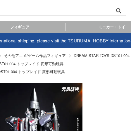
フィギュア
ミニカー・トイ
ernational shipping, please visit the TSURUMAI HOBBY internationa
その他アニメ/ゲーム作品フィギュア
DREAM STAR TOYS DST01
 DST01-004 トップレイド 変形可動玩具
S DST01-004 トップレイド 変形可動玩具