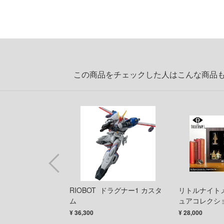
この商品をチェックした人はこんな商品
ン 1/18スケール
RIOBOT ドラグナー1 カスタ
リトルナイト
ドワーフD2
ム
ュアコレクショ
Original Color 
¥ 36,300
¥ 28,000