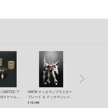
オーバーロード
童友社
お隣の天使様にいつの間にか駄目人間にされていた件
バンダイ
お兄ちゃんはおしまい!
ハイキューパーツ
俺の妹がこんなに可愛いわけがない
ハセガワ
ガンダムシリーズ
ピーエムオフィスエー
カウボーイビバップ
ピットロード
カッコウの許嫁
フジミ模型
陰の実力者になりたくて!
プラモ向上委員会
Collar×Malice
プライム1スタジオ
科学忍者隊ガッチャマン
プラッツ
E LIMITED ア
HAFM テッカマンブラスター
ユニバーサルモンス
家庭教師ヒットマンREBORN!
ホビージャパン
/18スケール
ブレード ＆ テッカマンレイピ
人間: ジャック・
砂レイビスセット
ア
ルティメット 7イ
¥ 15,180
¥ 8,789
怪獣8号
メディコム・トイ
ョンフィギュア 