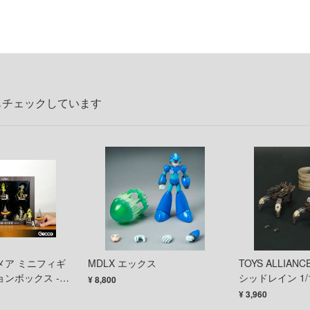
もチェックしています
メア ミニフィギ
MDLX エックス
TOYS ALLIANC
ンボックス -
シッドレイン 1
¥ 8,800
Ver.-
FAV-A107 
¥ 3,960