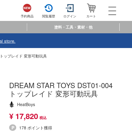
052-744-
電話で注文・問い合わせ
予約商品
閲覧履歴
ログイン
カート
電話受付 10:00～19:00
年中無休
塗料・工具・素材・他
ログイン
会員登
l store.
予約商品
閲覧履歴
お
-004 トップレイド 変形可動玩具
商品カテゴリー
プラモデル
DREAM STAR TOYS DST01-004
トップレイド 変形可動玩具
プラモデル-アニメ/ゲーム作品別
フィギュア
プラモデル-シリーズ別
フィギュア-アニメ/ゲーム作品別
HeatBoys
ミニカー・トイ
¥ 17,820
ミリタリー
フィギュア-シリーズ別
チョロQシリーズ
塗料・工具・素材・他
乗り物
アクションフィギュアシリーズ
178 ポイント獲得
トミカ総合
塗料・溶剤
作品別