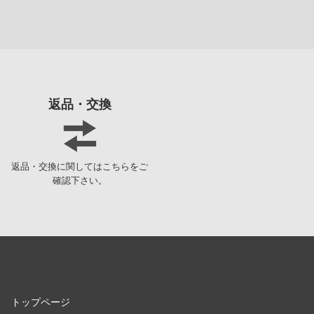
カラー ver
機甲戦記ドラグナー
メーカーをす
ガメラ
ショップメニュー
賭ケグルイ
カードキャプターさくら
トップページ
返品・交換
かげきしょうじょ!!
お買い物ガイド
ガールズ&パンツァー
お問い合わせ
返品・交換に関してはこちらをご
かぐや様は告らせたい？～天才たちの恋愛頭脳戦～
会社概要
確認下さい。
彼女、お借りします
プライバシーポリシー
艦隊これくしょん -艦これ-
SNS公式アカウント
仮面ライダー
YouTube 公式アカウント
ガールガンレディ
トップページ
X公式アカウント
ガールズバンドクライ