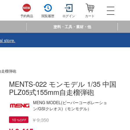
052-744-
電話で注文・問い合わせ
予約商品
閲覧履歴
ログイン
カート
電話受付 10:00～19:00
年中無休
塗料・工具・素材・他
ログイン
会員登
l store.
予約商品
閲覧履歴
お
商品カテゴリー
mm自走榴弾砲
プラモデル
MENTS-022 モンモデル 1/35 中国
PLZ05式155mm自走榴弾砲
プラモデル-アニメ/ゲーム作品別
フィギュア
プラモデル-シリーズ別
MENG MODEL(ビーバーコーポレーショ
フィギュア-アニメ/ゲーム作品別
ミニカー・トイ
ン/GSIクレオス)（モンモデル）
ミリタリー
フィギュア-シリーズ別
チョロQシリーズ
塗料・工具・素材・他
¥ 9,350
10
乗り物
アクションフィギュアシリーズ
トミカ総合
塗料・溶剤
作品別