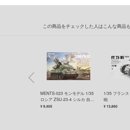
この商品をチェックした人はこんな商品
 装甲工兵車
MENTS-023 モンモデル 1/35
1/35 フランス 
ロシア ZSU-23-4 シルカ 自走
砲
高射機関砲
¥ 9,405
¥ 13,860