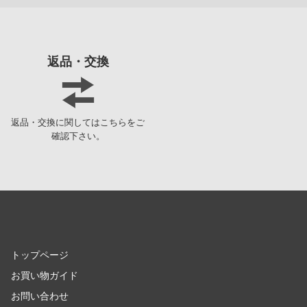
お隣の天使様にいつの間にか駄目人間にされていた件
童友社
王様ランキング
バンダイ
返品・交換
お兄ちゃんはおしまい!
ハイキューパーツ
狼と香辛料
ハセガワ
かげきしょうじょ!!
ピーエムオフィスエー
返品・交換に関してはこちらをご
確認下さい。
ガールガンレディ
ピットロード
カウボーイビバップ
フジミ模型
ガールズバンドクライ
プラモ向上委員会
ガールズ&パンツァー
プライム1スタジオ
かぐや様は告らせたい？～天才たちの恋愛頭脳戦～
プラッツ
トップページ
怪獣8号
ホビージャパン
お買い物ガイド
お問い合わせ
賭ケグルイ
メディコム・トイ