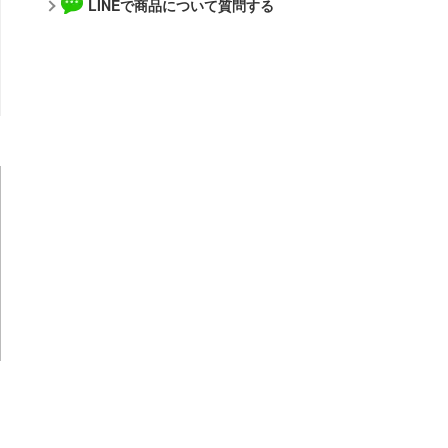
アズールレーン
LINEで商品について質問する
あやかしトライアングル
メーカー
IdentityV 第五人格 (アイデンティティV)
アルゴファイルジャパン
アトリエシリーズ
青島文化教材社
伊藤潤二『マニアック』
アルター
イースシリーズ
WAVE CORPORATION
頭文字D (イニシャルD)
APEX TOYS
一騎当千
MYKデザイン
痛いのは嫌なので防御力に極振りしたいと思います。
オランジュ・ルージュ
犬夜叉
海洋堂
ウマ娘 プリティーダービー
ガイアノーツ
宇宙戦艦ヤマト
グッドスマイルカンパニー