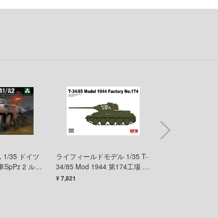
VALORANT
コトブキヤ
VALKYRIE TUNE
ゴッドハンド
ウルトラマン (ULTRAMAN)
CCP
うる星やつら
GSIクレオス
宇宙の騎士テッカマンブレード
千値練
宇崎ちゃんは遊びたい!
SO-TA
炎炎ノ消防隊
ターナー色彩株式会社
英雄伝説 軌跡シリーズ
タミヤ
ELDEN RING
タコム(ビーバーコーポレーション)
 1/35 ドイツ
ライフィールドモデル 1/35 T-
1/72 ミリタリー
pPz 2 ルク
34/85 Mod 1944 第174工場 ア
航空自衛隊 軽装
俺の妹がこんなに可愛いわけがない
タカラトミー
 1」
ングルジョイント砲塔 バリエ
¥ 7,821
¥ 2,524
ーション
オーバーロード
トミーテック
推しの子
トアミル