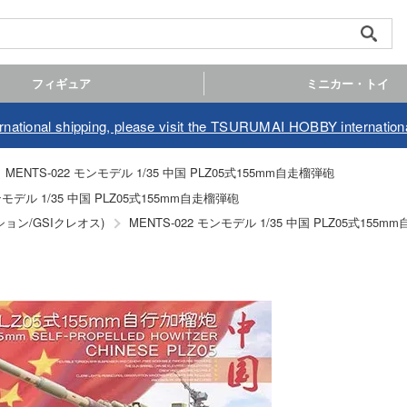
フィギュア
ミニカー・トイ
ernational shipping, please visit the TSURUMAI HOBBY internationa
MENTS-022 モンモデル 1/35 中国 PLZ05式155mm自走榴弾砲
モンモデル 1/35 中国 PLZ05式155mm自走榴弾砲
ション/GSIクレオス)
MENTS-022 モンモデル 1/35 中国 PLZ05式155