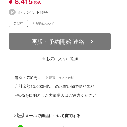
¥ 8,415
パーツ・アイテム
組み立て式フィギュアシリーズ
Hi-Story(ハイ・ストーリー)
塗装ツール
アイドルマスター
84 ポイント獲得
タイプ別
恐竜
動物系
モデラーズ(インターアライド)
工具
蒼き流星SPTレイズナー
欠品中
配送について
城・文化財
車・トラック・バイク
ドール
自動車メーカー別
デカール・シール・ステッカー
あんさんぶるスターズ！！
美プラ
飛行機・ヘリ
その他完成品モデル
再販・予約開始 連絡
メンテナンス
アルカナディア
戦車・軍用車両
コレクショントイ
自作用素材・部品
あつまれ どうぶつの森
お気に入りに追加
船・潜水艦
ぬいぐるみ
ジオラマ(ディオラマ)
アオのハコ
鉄道
ディスプレイ用品
AKIRA
送料：700円～
配送エリアと送料
宇宙
アイドリッシュセブン
合計金額15,000円以上のお買い物で送料無料
建物・城
※転売を目的とした大量購入はご遠慮ください
UNDERTALE
ロボット
アークナイツ
人・動物
メールで商品について質問する
アーマード・コア
その他