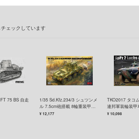
もチェックしています
FT 75 BS 自走
1/35 Sd.Kfz.234/3 シュツンメ
TKO2017 タコム
ル 7.5cm砲搭載 8輪重装甲偵
連邦軍装輪装甲車S
察車
ス A1/A2 「2 in
¥ 12,177
¥ 10,098