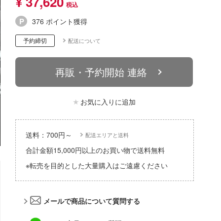
¥ 37,620
パーツ・アイテム
組み立て式フィギュアシリーズ
Hi-Story(ハイ・ストーリー)
塗装ツール
アズールレーン
376 ポイント獲得
タイプ別
恐竜
動物系
モデラーズ(インターアライド)
工具
あやかしトライアングル
予約締切
配送について
城・文化財
車・トラック・バイク
ドール
自動車メーカー別
デカール・シール・ステッカー
IdentityV 第五人格 (アイデンティティV)
美プラ
飛行機・ヘリ
その他完成品モデル
再販・予約開始 連絡
メンテナンス
アイドルマスター
戦車・軍用車両
コレクショントイ
自作用素材・部品
蒼き流星SPTレイズナー
お気に入りに追加
鉄道
ぬいぐるみ
ジオラマ(ディオラマ)
UNDERTALE
宇宙
ディスプレイ用品
あつまれ どうぶつの森
送料：700円～
配送エリアと送料
船・潜水艦
アークナイツ
合計金額15,000円以上のお買い物で送料無料
建物・城
※転売を目的とした大量購入はご遠慮ください
アイドリッシュセブン
ロボット
あんさんぶるスターズ！！
人・動物
メールで商品について質問する
アオのハコ
その他