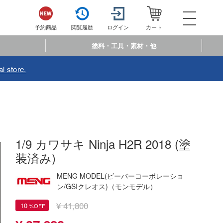
052-744-
電話で注文・問い合わせ
予約商品
閲覧履歴
ログイン
カート
電話受付 10:00～19:00
年中無休
塗料・工具・素材・他
ログイン
会員登
l store.
予約商品
閲覧履歴
お
商品カテゴリー
プラモデル
1/9 カワサキ Ninja H2R 2018 (塗
装済み)
プラモデル-アニメ/ゲーム作品別
フィギュア
プラモデル-シリーズ別
MENG MODEL(ビーバーコーポレーショ
フィギュア-アニメ/ゲーム作品別
ミニカー・トイ
ン/GSIクレオス)（モンモデル）
ミリタリー
フィギュア-シリーズ別
チョロQシリーズ
塗料・工具・素材・他
¥ 41,800
10
乗り物
アクションフィギュアシリーズ
トミカ総合
塗料・溶剤
作品別