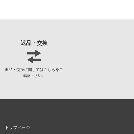
俺の妹がこんなに可愛いわけがない
童友社
王様ランキング
バンダイ
お隣の天使様にいつの間にか駄目人間にされていた件
ハイキューパーツ
お兄ちゃんはおしまい!
ハセガワ
返品・交換
仮面ライダー
ピーエムオフィスエー
怪獣8号
ピットロード
返品・交換に関してはこちらをご
陰の実力者になりたくて!
フジミ模型
確認下さい。
かげきしょうじょ!!
プラモ向上委員会
艦隊これくしょん -艦これ-
プライム1スタジオ
彼女、お借りします
プラッツ
かぐや様は告らせたい？～天才たちの恋愛頭脳戦～
ホビージャパン
トップページ
家庭教師ヒットマンREBORN!
メディコム・トイ