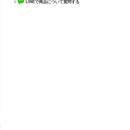
アルカナディア
LINEで商品について質問する
メーカー
AKIRA
アトリエシリーズ
アルゴファイルジャパン
アーマード・コア
青島文化教材社
痛いのは嫌なので防御力に極振りしたいと思います。
アルター
伊藤潤二『マニアック』
WAVE CORPORATION
頭文字D (イニシャルD)
APEX TOYS
一騎当千
MYKデザイン
犬夜叉
オランジュ・ルージュ
イースシリーズ
海洋堂
宇崎ちゃんは遊びたい!
ガイアノーツ
宇宙の騎士テッカマンブレード
グッドスマイルカンパニー