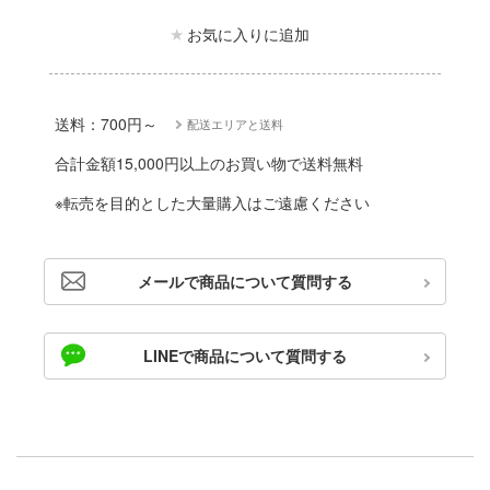
動物
ード・コア
お気に入りに追加
他
ルレーン
しトライアングル
カー
送料：700円～
配送エリアと送料
ityV 第五人格 (アイデンティティV)
ゴファイルジャパン
合計金額15,000円以上のお買い物で送料無料
エシリーズ
文化教材社
※転売を目的とした大量購入はご遠慮ください
二『マニアック』
ター
シリーズ
 CORPORATION
メールで商品について質問する
 (イニシャルD)
 TOYS
千
LINEで商品について質問する
デザイン
は嫌なので防御力に極振りしたいと思いま
ンジュ・ルージュ
堂
アノーツ