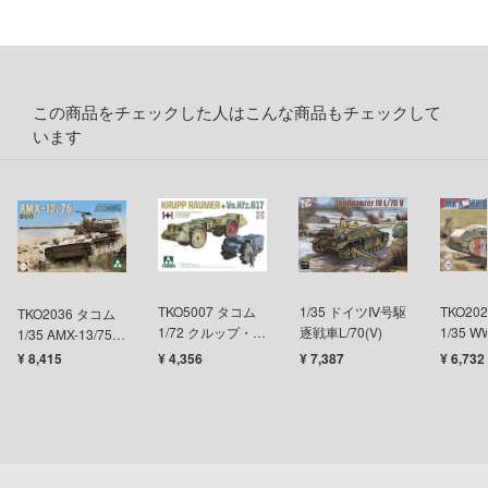
様は告らせたい？～天才たちの恋愛頭脳戦
ージャパン
ィコム・トイ
メーカーをすべて見る
ルイ
この商品をチェックした人はこんな商品もチェックして
います
者隊ガッチャマン
ップメニュー
プページ
ヒットマンREBORN!
い物ガイド
Malice
い合わせ
TKO5007 タコム
1/35 ドイツⅣ号駆
TKO20
TKO2036 タコム
お借りします
概要
1/72 クルップ・ロ
逐戦車L/70(V)
1/35 
1/35 AMX-13/75
イスラエル国防軍
イマー ＋
A ホイ
くしょん -艦これ-
¥ 8,415
¥ 4,356
¥ 7,387
¥ 6,732
イバシーポリシー
軽戦車 2 in 1
Vs.Kfz.617
車
イダー
S公式アカウント
力者になりたくて!
Tube 公式アカウント
キャプターさくら