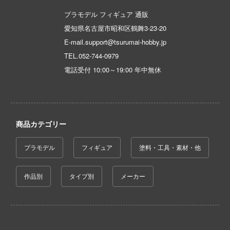
マン
プラモデル フィギュア 通販
キル
愛知県名古屋市昭和区鶴舞3-23-20
急 ミルキー☆サブウェイ
E-mail.support@tsurumai-hobby.jp
TEL.
052-744-0979
流バイファム
電話受付 10:00～19:00 年中無休
刃
テン翼
商品カテゴリー
雄伝説
プラモデル
フィギュア
塗料・工具・素材・他
世記モスピーダ
作品別
タイプ別
メーカー
ンしんちゃん
DYNAZENON/GRIDMAN
バスケ