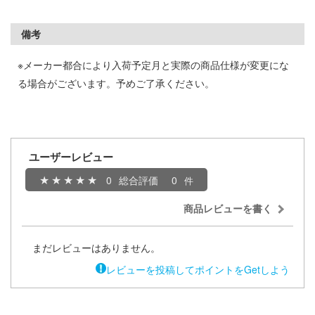
ーロード
ミル
備考
子
社
天使様にいつの間にか駄目人間にされてい
※メーカー都合により入荷予定月と実際の商品仕様が変更にな
ダイ
る場合がございます。予めご了承ください。
ンキング
キューパーツ
ゃんはおしまい!
ガワ
ユーザーレビュー
辛料
エムオフィスエー
0
総合評価
0
ょうじょ!!
トロード
商品レビューを書く
ガンレディ
ミ模型
ーイビバップ
モ向上委員会
まだレビューはありません。
ズバンドクライ
ム1スタジオ
レビューを投稿してポイントをGetしよう
ズ&パンツァー
ッツ