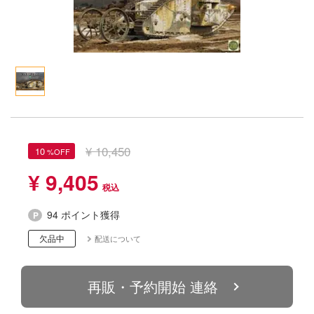
Qシリーズ
工具・素材・他
ョンフィギュアシリーズ
総合
溶剤
・アイテム
て式フィギュアシリーズ
ory(ハイ・ストーリー)
ール
ルマスター
プ別
ーズ(インターアライド)
星SPTレイズナー
化財
トラック・バイク
メーカー別
ル・シール・ステッカー
んぶるスターズ！！
機・ヘリ
完成品モデル
ナンス
ナディア
¥ 10,450
10
・軍用車両
ショントイ
素材・部品
れ どうぶつの森
¥ 9,405
潜水艦
るみ
(ディオラマ)
ハコ
94 ポイント獲得
プレイ用品
欠品中
配送について
リッシュセブン
・城
TALE
再販・予約開始 連絡
ット
ナイツ