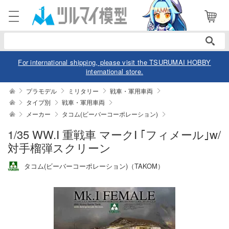
電話で注文・問い合わせ
052-744-0979
電話受付 10:00～19:00
年中無休
For international shipping, please visit the TSURUMAI HOBBY
international store.
ログイン
会員登録
プラモデル
ミリタリー
戦車・軍用車両
タイプ別
戦車・軍用車両
メーカー
タコム(ビーバーコーポレーション)
商品
閲覧履歴
お気に入り
1/35 WW.Ⅰ 重戦車 マークⅠ ｢フィメール｣w/
カテゴリー
対手榴弾スクリーン
デル
タコム(ビーバーコーポレーション)（TAKOM）
デル-アニメ/ゲーム作品別
ュア
デル-シリーズ別
ュア-アニメ/ゲーム作品別
ー・トイ
リー
ュア-シリーズ別