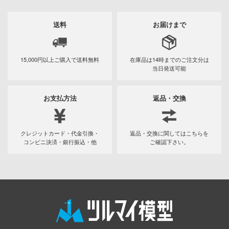
記ドラグナー
アカウント
送料
お届けまで
ムシリーズ
E公式アカウント
ウの許嫁
15,000円以上ご購入で
送料無料
在庫品は14時までの
ご注文分は
当日発送可能
艦ナデシコ
Tok 公式アカウント
ィクラウン
お支払方法
返品・交換
Y GEARシリーズ
ティーハニー
クレジットカード・代金引換・
返品・交換に関してはこちらを
コンビニ決済・銀行振込・他
ご確認下さい。
機
ツ・アイ
察パトレイバー
甲ガイバー