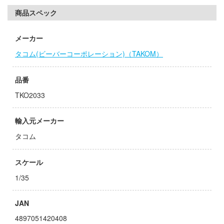
 プリティーダービー
商品スペック
ドスマイルカンパニー
艦ヤマト
ブキヤ
メーカー
ANT
ドハンド
タコム(ビーバーコーポレーション)（TAKOM）
IE TUNE
マン (ULTRAMAN)
品番
クレオス
TKO2033
やつら
練
騎士テッカマンブレード
輸入元メーカー
A
タコム
ゃんは遊びたい!
ナー色彩株式会社
消防隊
スケール
ヤ
説 軌跡シリーズ
1/35
(ビーバーコーポレーション)
 RING
JAN
ラトミー
がこんなに可愛いわけがない
4897051420408
ーテック