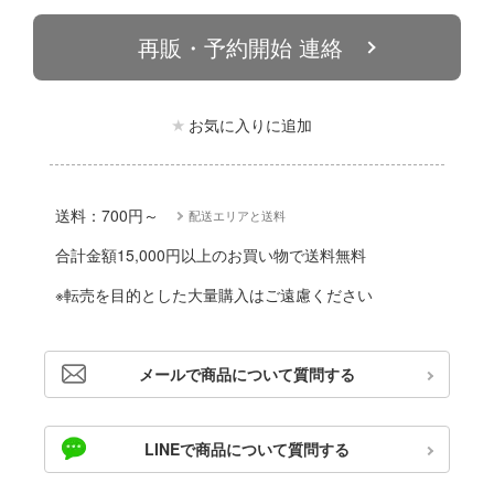
動物
ハコ
再販・予約開始 連絡
他
ナディア
カー
お気に入りに追加
エシリーズ
ゴファイルジャパン
ード・コア
文化教材社
送料：700円～
配送エリアと送料
は嫌なので防御力に極振りしたいと思いま
ター
合計金額15,000円以上のお買い物で送料無料
 CORPORATION
二『マニアック』
※転売を目的とした大量購入はご遠慮ください
 TOYS
 (イニシャルD)
デザイン
メールで商品について質問する
千
ンジュ・ルージュ
堂
LINEで商品について質問する
シリーズ
アノーツ