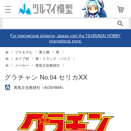
電話で注文・問い合わせ
052-744-0979
電話受付 10:00～19:00
年中無休
For international shipping, please visit the TSURUMAI HOBBY
international store.
ログイン
会員登録
プラモデル
乗り物
車
タイプ別
車・トラック・バイク
メーカー
青島文化教材社
商品
閲覧履歴
お気に入り
グラチャン No.04 セリカXX
カテゴリー
青島文化教材社（AOSHIMA）
デル
デル-アニメ/ゲーム作品別
ュア
デル-シリーズ別
ュア-アニメ/ゲーム作品別
ー・トイ
リー
ュア-シリーズ別