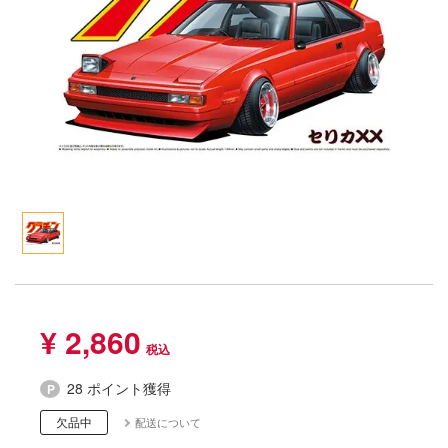
Qシリーズ
工具・素材・他
ョンフィギュアシリーズ
総合
溶剤
・アイテム
て式フィギュアシリーズ
ory(ハイ・ストーリー)
ール
ルレーン
プ別
ーズ(インターアライド)
しトライアングル
化財
トラック・バイク
メーカー別
ル・シール・ステッカー
ityV 第五人格 (アイデンティティV)
機・ヘリ
完成品モデル
ナンス
ルマスター
・軍用車両
ショントイ
素材・部品
星SPTレイズナー
るみ
(ディオラマ)
TALE
プレイ用品
れ どうぶつの森
¥ 2,860
潜水艦
ナイツ
・城
28 ポイント獲得
リッシュセブン
ット
欠品中
配送について
んぶるスターズ！！