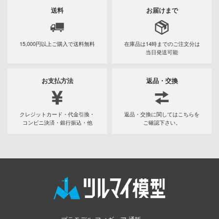
送料
お届けまで
キャプターさくら
アカウント
ズバンドクライ
15,000円以上ご購入で
送料無料
在庫品は14時までの
ご注文分は
E公式アカウント
当日発送可能
ガンレディ
ィクラウン
Tok 公式アカウント
お支払方法
返品・交換
世記モスピーダ
マン
クレジットカード・代金引換・
返品・交換に関してはこちらを
コンビニ決済・銀行振込・他
ご確認下さい。
キル
雄伝説
流バイファム
急 ミルキー☆サブウェイ
ティーハニー