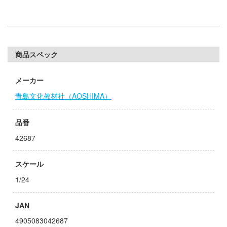
ゃんは遊びたい!
ドスマイルカンパニー
騎士テッカマンブレード
ブキヤ
IE TUNE
ドハンド
商品スペック
ANT
メーカー
マン (ULTRAMAN)
クレオス
青島文化教材社（AOSHIMA）
やつら
練
 プリティーダービー
品番
A
42687
艦ヤマト
ナー色彩株式会社
 RING
スケール
ヤ
説 軌跡シリーズ
1/24
(ビーバーコーポレーション)
消防隊
JAN
ラトミー
ーロード
4905083042687
ーテック