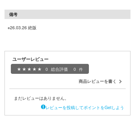
子
ミル
備考
辛料
社
がこんなに可愛いわけがない
※26.03.26 絶版
ダイ
ンキング
キューパーツ
天使様にいつの間にか駄目人間にされてい
ガワ
ユーザーレビュー
ゃんはおしまい!
エムオフィスエー
0
総合評価
0
イダー
トロード
商品レビューを書く
ミ模型
まだレビューはありません。
力者になりたくて!
モ向上委員会
レビューを投稿してポイントをGetしよう
ょうじょ!!
ム1スタジオ
くしょん -艦これ-
ッツ