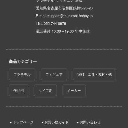
プラモデル フィギュア 通販
テン翼
愛知県名古屋市昭和区鶴舞3-23-20
刃
E-mail.support@tsurumai-hobby.jp
機
TEL.
052-744-0979
電話受付 10:00～19:00 年中無休
Y GEARシリーズ
甲ガイバー
察パトレイバー
商品カテゴリー
ツ・アイ
プラモデル
フィギュア
塗料・工具・素材・他
艦ナデシコ
作品別
タイプ別
メーカー
AD
DYNAZENON/GRIDMAN
シャージョウ
トップページ
お買い物ガイド
お問い合わせ