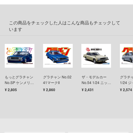
お借りします
ージャパン
様は告らせたい？～天才たちの恋愛頭脳戦
ィコム・トイ
この商品をチェックした人はこんな商品もチェックして
メーカーをすべて見る
います
ヒットマンREBORN!
ズ&パンツァー
ップメニュー
ルイ
プページ
記ドラグナー
い物ガイド
もっとグラチャン
グラチャン No.02
ザ・モデルカー
グラチャ
い合わせ
No.SP ケンメリ
41マークII
No.54 1/24 ニッサ
1/24 
ウの許嫁
2DrSP
ン HGC211 スカ
後期
¥ 2,805
¥ 2,860
¥ 2,431
¥ 2,574
概要
イライン2000GT-
Malice
E・S ＇79
イバシーポリシー
ーイビバップ
S公式アカウント
ムシリーズ
Tube 公式アカウント
者隊ガッチャマン