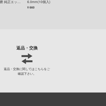
磨 純正エッチ
6.0mm(10個入)
チェーンセット
俺の妹がこんなに可愛いわけがない
童友社
¥ 660
¥ 3,300
王様ランキング
バンダイ
お隣の天使様にいつの間にか駄目人間にされていた件
ハイキューパーツ
お兄ちゃんはおしまい!
ハセガワ
仮面ライダー
ピーエムオフィスエー
返品・交換
怪獣8号
ピットロード
陰の実力者になりたくて!
フジミ模型
かげきしょうじょ!!
プラモ向上委員会
返品・交換に関してはこちらをご
確認下さい。
艦隊これくしょん -艦これ-
プライム1スタジオ
彼女、お借りします
プラッツ
かぐや様は告らせたい？～天才たちの恋愛頭脳戦～
ホビージャパン
家庭教師ヒットマンREBORN!
メディコム・トイ