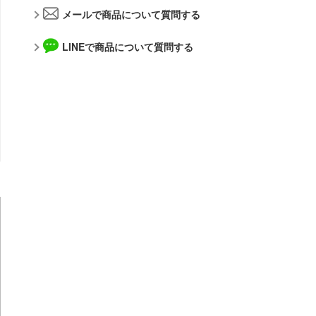
アルカナディア
メールで商品について質問する
メーカー
AKIRA
LINEで商品について質問する
アトリエシリーズ
アルゴファイルジャパン
アーマード・コア
青島文化教材社
痛いのは嫌なので防御力に極振りしたいと思います。
アルター
伊藤潤二『マニアック』
WAVE CORPORATION
頭文字D (イニシャルD)
APEX TOYS
一騎当千
MYKデザイン
犬夜叉
オランジュ・ルージュ
イースシリーズ
海洋堂
宇崎ちゃんは遊びたい!
ガイアノーツ
宇宙の騎士テッカマンブレード
グッドスマイルカンパニー