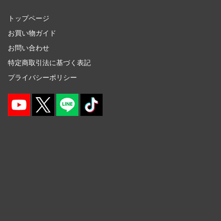
ガールズ&パンツァー
トップページ
メーカーをす
賭ケグルイ
お買い物ガイド
ショップメニュー
お問い合わせ
機甲戦記ドラグナー
特定商取引法に基づく表記
トップページ
ガメラ
プライバシーポリシー
お買い物ガイド
カッコウの許嫁
お問い合わせ
Collar×Malice
カウボーイビバップ
会社概要
ガンダムシリーズ
プライバシーポリシー
科学忍者隊ガッチャマン
SNS公式アカウント
カードキャプターさくら
YouTube 公式アカウント
ガールズバンドクライ
X公式アカウント
ガールガンレディ