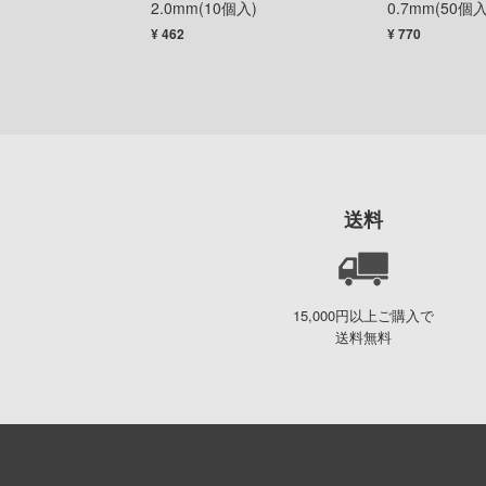
エッチングパーツ
2.0mm(10個入)
0.7mm(50個入
ルド用)
¥ 462
¥ 770
送料
15,000円以上ご購入で
送料無料