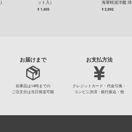
)
ット入）
海軍軽巡洋艦 球
ングパーツ
¥ 1,405
¥ 2,992
お届けまで
お支払方法
在庫品は14時までの
クレジットカード・代金引換・
ご注文分は当日発送可能
コンビニ決済・銀行振込・他