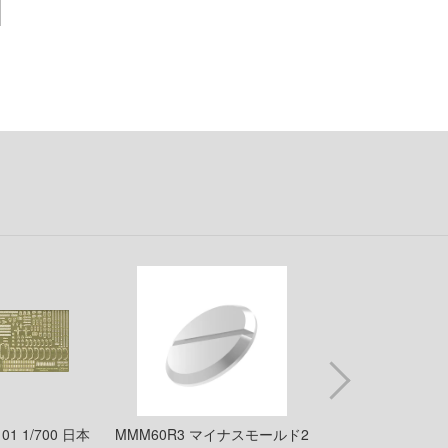
VALKYRIE TUNE
コトブキヤ
VALORANT
ゴッドハンド
ウルトラマン (ULTRAMAN)
CCP
うる星やつら
GSIクレオス
ウマ娘 プリティーダービー
千値練
宇宙戦艦ヤマト
SO-TA
ELDEN RING
ターナー色彩株式会社
英雄伝説 軌跡シリーズ
タミヤ
炎炎ノ消防隊
タコム(ビーバーコーポレーション)
オーバーロード
タカラトミー
推しの子
トミーテック
狼と香辛料
トアミル
101 1/700 日本
MMM60R3 マイナスモールド2
12674 1/6オー