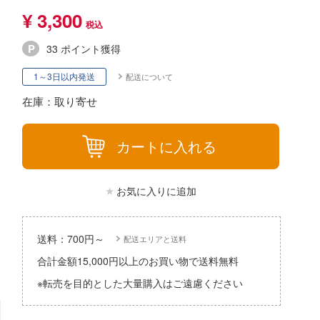
パーツ・アイテム
組み立て式フィギュアシリーズ
¥ 3,300
Hi-Story(ハイ・ストーリー)
塗装ツール
アズールレーン
タイプ別
恐竜
動物系
モデラーズ(インターアライド)
工具
33 ポイント獲得
あやかしトライアングル
城・文化財
車・トラック・バイク
ドール
自動車メーカー別
デカール・シール・ステッカー
1～3日以内発送
配送について
IdentityV 第五人格 (アイデンティティV)
美プラ
飛行機・ヘリ
その他完成品モデル
在庫：取り寄せ
メンテナンス
アイドルマスター
戦車・軍用車両
コレクショントイ
自作用素材・部品
蒼き流星SPTレイズナー
カートに入れる
鉄道
ぬいぐるみ
ジオラマ(ディオラマ)
UNDERTALE
宇宙
ディスプレイ用品
あつまれ どうぶつの森
お気に入りに追加
船・潜水艦
アークナイツ
建物・城
送料：700円～
配送エリアと送料
アイドリッシュセブン
ロボット
合計金額15,000円以上のお買い物で送料無料
あんさんぶるスターズ！！
※転売を目的とした大量購入はご遠慮ください
人・動物
アオのハコ
その他