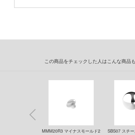
この商品をチェックした人はこんな商品
1/35 ティーガーⅠ
MMM20R3 マイナスモールド2
SBS07 スチ