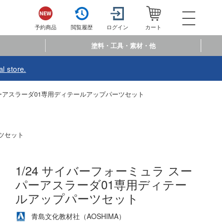
052-744-
電話で注文・問い合わせ
予約商品
閲覧履歴
ログイン
カート
電話受付 10:00～19:00
年中無休
塗料・工具・素材・他
ログイン
会員登
l store.
予約商品
閲覧履歴
お
パーアスラーダ01専用ディテールアップパーツセット
商品カテゴリー
プラモデル
ーツセット
プラモデル-アニメ/ゲーム作品別
フィギュア
1/24 サイバーフォーミュラ スー
プラモデル-シリーズ別
フィギュア-アニメ/ゲーム作品別
ミニカー・トイ
パーアスラーダ01専用ディテー
ミリタリー
フィギュア-シリーズ別
ルアップパーツセット
チョロQシリーズ
塗料・工具・素材・他
乗り物
アクションフィギュアシリーズ
トミカ総合
青島文化教材社（AOSHIMA）
塗料・溶剤
作品別