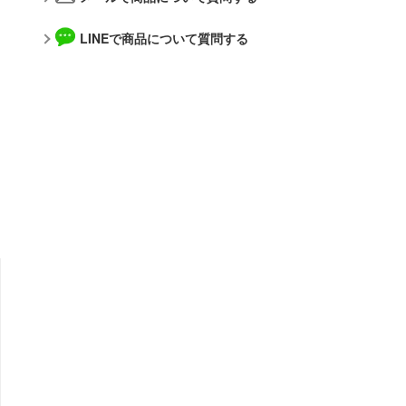
アルカナディア
メーカー
AKIRA
LINEで商品について質問する
アトリエシリーズ
アルゴファイルジャパン
アーマード・コア
青島文化教材社
痛いのは嫌なので防御力に極振りしたいと思います。
アルター
伊藤潤二『マニアック』
WAVE CORPORATION
頭文字D (イニシャルD)
APEX TOYS
一騎当千
MYKデザイン
犬夜叉
オランジュ・ルージュ
イースシリーズ
海洋堂
宇崎ちゃんは遊びたい!
ガイアノーツ
宇宙の騎士テッカマンブレード
グッドスマイルカンパニー