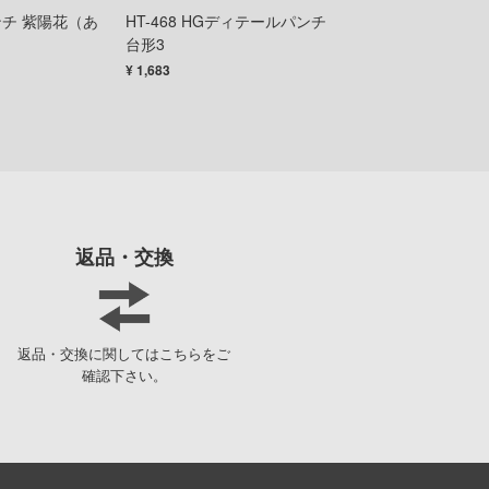
チ 紫陽花（あ
HT-468 HGディテールパンチ
HGクラフトパン
ガールズ&パンツァー
台形3
じ）
メーカーをす
賭ケグルイ
¥ 1,683
¥ 701
ショップメニュー
機甲戦記ドラグナー
トップページ
ガメラ
お買い物ガイド
カッコウの許嫁
お問い合わせ
Collar×Malice
返品・交換
カウボーイビバップ
会社概要
ガンダムシリーズ
プライバシーポリシー
返品・交換に関してはこちらをご
科学忍者隊ガッチャマン
SNS公式アカウント
確認下さい。
カードキャプターさくら
YouTube 公式アカウント
ガールズバンドクライ
X公式アカウント
ガールガンレディ