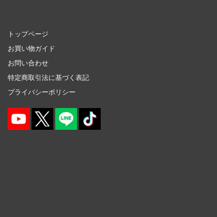
ギルティクラウン
LINE公式アカウント
機甲創世記モスピーダ
トップページ
TikTok 公式アカウント
お買い物ガイド
キン肉マン
お問い合わせ
キルラキル
特定商取引法に基づく表記
銀河英雄伝説
プライバシーポリシー
銀河漂流バイファム
銀河特急 ミルキー☆サブウェイ
キューティーハニー
キャプテン翼
鬼滅の刃
境界戦機