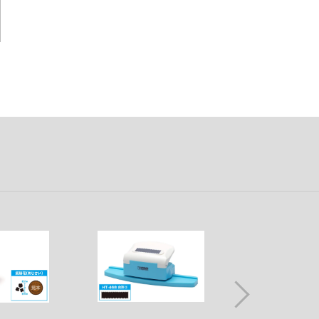
俺の妹がこんなに可愛いわけがない
童友社
王様ランキング
バンダイ
お隣の天使様にいつの間にか駄目人間にされていた件
ハイキューパーツ
お兄ちゃんはおしまい!
ハセガワ
仮面ライダー
ピーエムオフィスエー
怪獣8号
ピットロード
陰の実力者になりたくて!
フジミ模型
かげきしょうじょ!!
プラモ向上委員会
艦隊これくしょん -艦これ-
プライム1スタジオ
彼女、お借りします
プラッツ
かぐや様は告らせたい？～天才たちの恋愛頭脳戦～
ホビージャパン
家庭教師ヒットマンREBORN!
メディコム・トイ