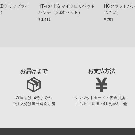
 LEDクリップライ
HT-487 HG マイクロリベット
HGクラフトパン
ト）
パンチ （23本セット）
じさい）
¥ 2,412
¥ 701
お届けまで
お支払方法
在庫品は14時までの
クレジットカード・代金引換・
ご注文分は当日発送可能
コンビニ決済・銀行振込・他