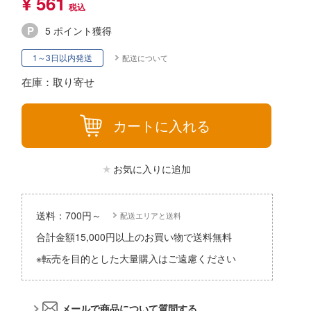
¥ 561
パーツ・アイテム
組み立て式フィギュアシリーズ
Hi-Story(ハイ・ストーリー)
塗装ツール
アズールレーン
5 ポイント獲得
タイプ別
恐竜
動物系
モデラーズ(インターアライド)
工具
あやかしトライアングル
1～3日以内発送
配送について
城・文化財
車・トラック・バイク
ドール
自動車メーカー別
デカール・シール・ステッカー
IdentityV 第五人格 (アイデンティティV)
在庫：取り寄せ
美プラ
飛行機・ヘリ
その他完成品モデル
メンテナンス
アイドルマスター
戦車・軍用車両
カートに入れる
コレクショントイ
自作用素材・部品
蒼き流星SPTレイズナー
鉄道
ぬいぐるみ
ジオラマ(ディオラマ)
UNDERTALE
お気に入りに追加
宇宙
ディスプレイ用品
あつまれ どうぶつの森
船・潜水艦
アークナイツ
送料：700円～
配送エリアと送料
建物・城
アイドリッシュセブン
合計金額15,000円以上のお買い物で送料無料
ロボット
※転売を目的とした大量購入はご遠慮ください
あんさんぶるスターズ！！
人・動物
アオのハコ
その他
メールで商品について質問する