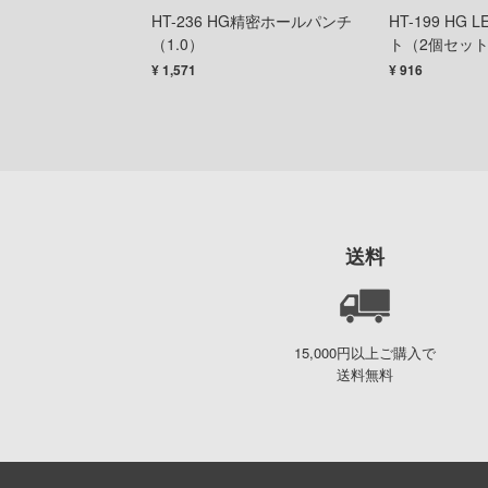
復刻版 Mziブロック
HT-236 HG精密ホールパンチ
HT-199 HG
（1.0）
ト（2個セッ
¥ 1,571
¥ 916
送料
15,000円以上ご購入で
送料無料