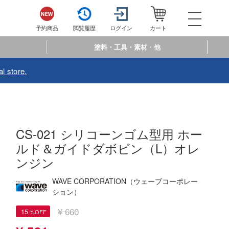
052-744-
電話で注文・問い合わせ
予約商品
閲覧履歴
ログイン
カート
電話受付 10:00～19:00
年中無休
塗料・工具・素材・他
ログイン
会員登
l store.
予約商品
閲覧履歴
お
商品カテゴリー
CS-021 シリコーンゴム型用 ホー
プラモデル
ルド＆ガイドダボビン（L）オレ
ンジン
プラモデル-アニメ/ゲーム作品別
フィギュア
プラモデル-シリーズ別
フィギュア-アニメ/ゲーム作品別
WAVE CORPORATION（ウェーブコーポレー
ミニカー・トイ
ション）
ミリタリー
フィギュア-シリーズ別
チョロQシリーズ
塗料・工具・素材・他
¥ 660
15
乗り物
アクションフィギュアシリーズ
トミカ総合
塗料・溶剤
作品別