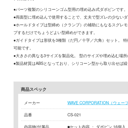
●パーツ複製のシリコーンゴム型用の埋め込み式ダボピンです。
●両面型に埋め込んで使用することで、丈夫で型ズレの少ない
●ホールドタイプは型締め（クランプ）の補助にもなるスグレモ
プするだけでちょうどよい型締めができます。
●ガイドタイプは形状を3種類（だ円／十字／六角）セット。 
可能です。
●大きさの異なる3サイズを製品化。 型のサイズや埋め込む場
●製品材質はABSとなっており、シリコーン型から取り出せば
商品スペック
メーカー
WAVE CORPORATION（ウ
品番
CS-021
内容物/付属品
■セット内容 ： ダボピン 16個入