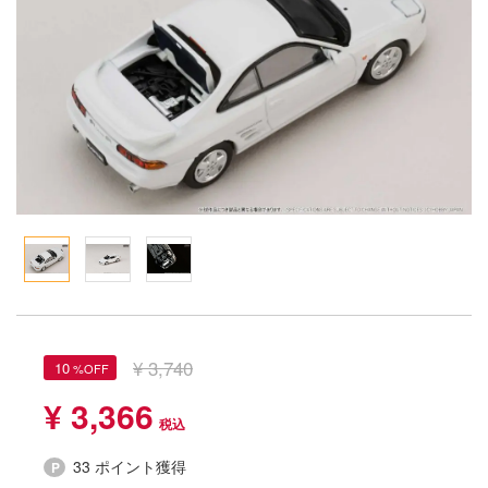
Qシリーズ
工具・素材・他
ョンフィギュアシリーズ
総合
溶剤
・アイテム
て式フィギュアシリーズ
ory(ハイ・ストーリー)
ール
ナイツ
プ別
ーズ(インターアライド)
ityV 第五人格 (アイデンティティV)
化財
トラック・バイク
メーカー別
ル・シール・ステッカー
星SPTレイズナー
機・ヘリ
完成品モデル
ナンス
れ どうぶつの森
・軍用車両
ショントイ
素材・部品
ード・コア
潜水艦
るみ
プレイ用品
しトライアングル
(ディオラマ)
ルレーン
¥ 3,740
10
エシリーズ
¥ 3,366
・城
TALE
ット
33 ポイント獲得
ルマスター