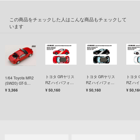
ツ・アイ
急 ミルキー☆サブウェイ
この商品をチェックした人はこんな商品もチェックして
流バイファム
います
テン翼
察パトレイバー
甲ガイバー
Y GEARシリーズ
トヨタ GRヤリス
トヨタ GRヤリス
トヨタ 
1/64 Toyota MR2
RZ ハイパフォー
RZ ハイパフォー
RZ ハ
(SW20) GT-S
ィクラウン
1996 スーパーレ
マンス 2024 エモ
マンス 2024 プレ
マンス 2
¥ 3,366
¥ 50,160
¥ 50,160
¥ 50,16
ッドⅡ
ーショナルレッド
シャスブラックパ
チナム
キル
2
ール
ールマ
バスケ
シャージョウ
ひとりごと