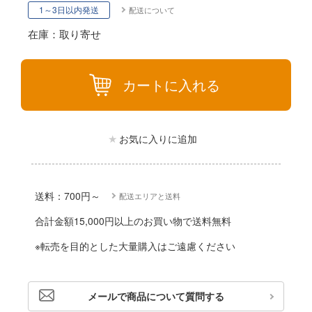
動物
1～3日以内発送
配送について
リッシュセブン
他
在庫：取り寄せ
んぶるスターズ！！
カー
カートに入れる
ハコ
ゴファイルジャパン
ナディア
文化教材社
お気に入りに追加
シリーズ
ター
二『マニアック』
 CORPORATION
送料：700円～
配送エリアと送料
 TOYS
合計金額15,000円以上のお買い物で送料無料
 (イニシャルD)
デザイン
※転売を目的とした大量購入はご遠慮ください
千
ンジュ・ルージュ
は嫌なので防御力に極振りしたいと思いま
堂
メールで商品について質問する
アノーツ