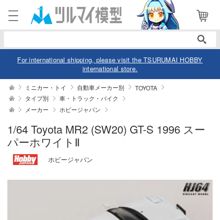
電話で注文・問い合わせ
052-744-0979
電話受付 10:00～19:00
年中無休
For international shipping, please visit the TSURUMAI HOBBY
international store.
ログイン
会員登録
ミニカー・トイ
自動車メーカー別
TOYOTA
タイプ別
車・トラック・バイク
メーカー
ホビージャパン
商品
閲覧履歴
お気に入り
1/64 Toyota MR2 (SW20) GT-S 1996 スー
カテゴリー
パーホワイトⅡ
デル
ホビージャパン
デル-アニメ/ゲーム作品別
ュア
デル-シリーズ別
ュア-アニメ/ゲーム作品別
ー・トイ
リー
ュア-シリーズ別