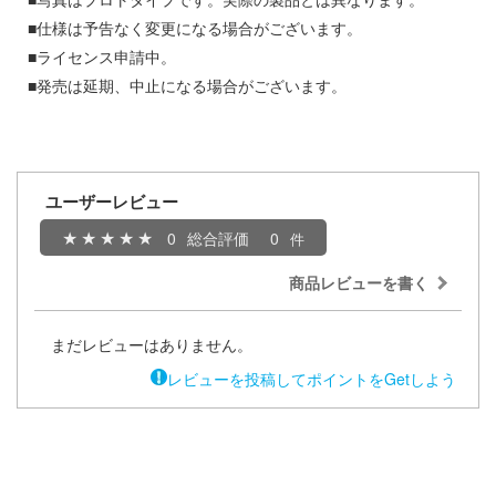
■仕様は予告なく変更になる場合がございます。
イダー
アカウント
■ライセンス申請中。
ガンレディ
■発売は延期、中止になる場合がございます。
E公式アカウント
ズバンドクライ
世記モスピーダ
Tok 公式アカウント
ユーザーレビュー
ティーハニー
0
総合評価
0
刃
商品レビューを書く
雄伝説
まだレビューはありません。
マン
レビューを投稿してポイントをGetしよう
艦ナデシコ
機