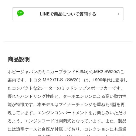
ゃんは遊びたい!
ドスマイルカンパニー
LINEで商品について質問する
やつら
ブキヤ
IE TUNE
ドハンド
ANT
 プリティーダービー
クレオス
商品説明
艦ヤマト
練
ホビージャパンのミニカーブランドHJ64からMR2 SW20のご
騎士テッカマンブレード
A
案内です。トヨタ MR2 GT-S（SW20） は、1990年代に登場し
マン (ULTRAMAN)
たコンパクトな2シーターのミッドシップスポーツカーです。
ナー色彩株式会社
説 軌跡シリーズ
優れたハンドリング性能と、ターボエンジンによる高い動力性
ヤ
能が特徴です。本モデルはマイナーチェンジを重ねた4型を再
 RING
現しています。エンジンコンパートメントをお楽しみいただけ
(ビーバーコーポレーション)
消防隊
るよう、エンジンフードは開閉式となっています。また、製品
ラトミー
には透明ケースと台座が付属しており、コレクションにも最適
辛料
ーテック