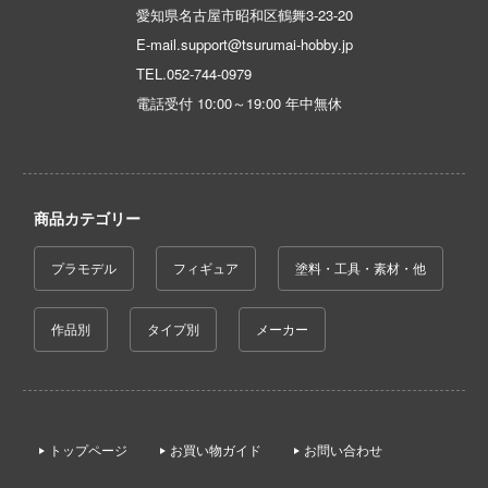
愛知県名古屋市昭和区鶴舞3-23-20
の花嫁
E-mail.support@tsurumai-hobby.jp
んは、コミュ症です。
TEL.
052-744-0979
電話受付 10:00～19:00 年中無休
晴らしい世界に祝福を！
デンカムイ
商品カテゴリー
はうさぎですか？
コトブキ飛行隊
プラモデル
フィギュア
塗料・工具・素材・他
ーバード
作品別
タイプ別
メーカー
NUTES SISTERS (サーティ ミニッツ シス
NG OF FIGHTERS
トップページ
お買い物ガイド
お問い合わせ
NUTES FANTASY(サーティ ミニッツ ファン