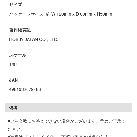
者隊ガッチャマン
ージャパン
サイズ
ヒットマンREBORN!
ィコム・トイ
パッケージサイズ: 約 W 120mm x D 60mm x H50mm
メーカーをすべて見る
著作権表記
記ドラグナー
HOBBY JAPAN CO., LTD.
ップメニュー
スケール
プページ
ルイ
1/64
い物ガイド
キャプターさくら
JAN
い合わせ
ょうじょ!!
4981932079486
概要
ズ&パンツァー
イバシーポリシー
様は告らせたい？～天才たちの恋愛頭脳戦
備考
■ご注文数にお答えできない場合がございます。予めご了承く
S公式アカウント
お借りします
ださい。
Tube 公式アカウント
くしょん -艦これ-
■写真はプロトタイプです。実際の製品とは異なります。