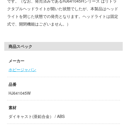
です。（なお、発売済みであるHJ641045Hシリーズ はリトラ
子
クタブルヘッドライトが開いた状態でしたが、本製品はヘッド
ミル
ンキング
ライトを閉じた状態での発売となります。ヘッドライトは固定
社
式で、開閉機能はございません。）
ーロード
ダイ
天使様にいつの間にか駄目人間にされてい
キューパーツ
商品スペック
ゃんはおしまい!
ガワ
メーカー
がこんなに可愛いわけがない
エムオフィスエー
ホビージャパン
ムシリーズ
トロード
品番
ーイビバップ
ミ模型
HJ641045W
ウの許嫁
モ向上委員会
力者になりたくて!
ム1スタジオ
素材
ダイキャスト(亜鉛合金） / ABS
Malice
ッツ