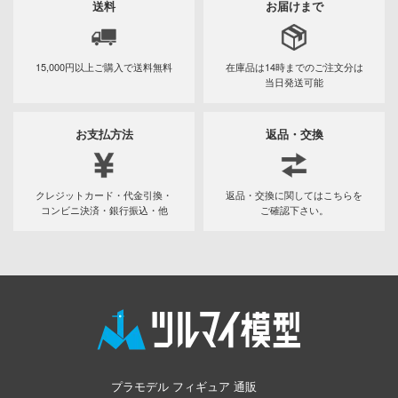
送料
お届けまで
AD
ン
15,000円以上ご購入で
送料無料
在庫品は14時までの
ご注文分は
ンしんちゃん
当日発送可能
DYNAZENON/GRIDMAN
お支払方法
返品・交換
ーロボ
!
クレジットカード・代金引換・
返品・交換に関してはこちらを
子で割り切れない
コンビニ決済・銀行振込・他
ご確認下さい。
の鬼太郎
動隊
線
んちのメイドラゴン
プラモデル フィギュア 通販