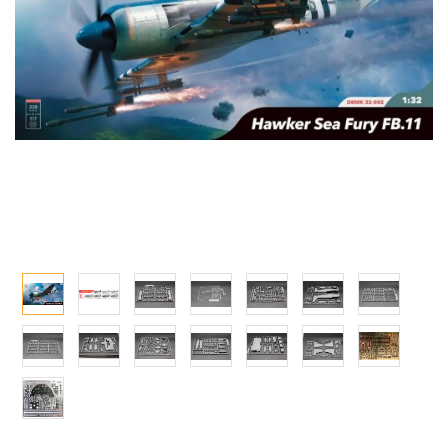
Qシリーズ
工具・素材・他
ョンフィギュアシリーズ
総合
溶剤
・アイテム
て式フィギュアシリーズ
ory(ハイ・ストーリー)
ール
ルレーン
プ別
ーズ(インターアライド)
しトライアングル
化財
トラック・バイク
メーカー別
ル・シール・ステッカー
ityV 第五人格 (アイデンティティV)
機・ヘリ
完成品モデル
ナンス
ルマスター
・軍用車両
ショントイ
素材・部品
星SPTレイズナー
るみ
(ディオラマ)
TALE
プレイ用品
れ どうぶつの森
潜水艦
ナイツ
・城
リッシュセブン
ット
んぶるスターズ！！