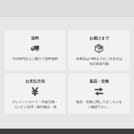
ンしんちゃん
ン
バスケ
ひとりごと
送料
お届けまで
動隊
15,000円以上ご購入で
送料無料
在庫品は14時までの
ご注文分は
ーロボ
当日発送可能
お支払方法
返品・交換
子で割り切れない
線
クレジットカード・代金引換・
返品・交換に関してはこちらを
の鬼太郎
コンビニ決済・銀行振込・他
ご確認下さい。
!
はうさぎですか？