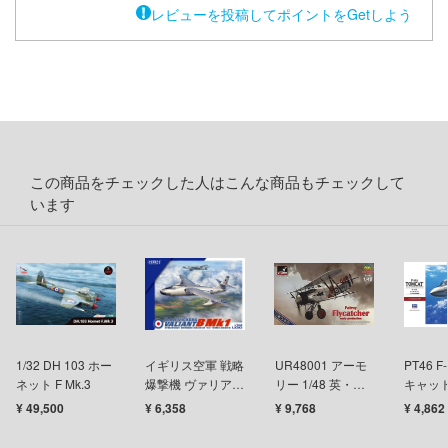
テン翼
レビューを投稿してポイントをGetしよう
刃
機
Y GEARシリーズ
甲ガイバー
この商品をチェックした人はこんな商品もチェックして
察パトレイバー
います
ツ・アイ
艦ナデシコ
AD
1/32 DH 103 ホー
イギリス空軍 戦略
UR48001 アーモ
PT46 F
DYNAZENON/GRIDMAN
ネット F Mk.3
爆撃機 ヴァリアン
リー 1/48 英・フ
キャッ
トB.Mk.1
ェアリー・フライ
¥ 49,500
¥ 6,358
¥ 9,768
¥ 4,862
シャージョウ
キャッチャー艦上
戦闘機・初期型