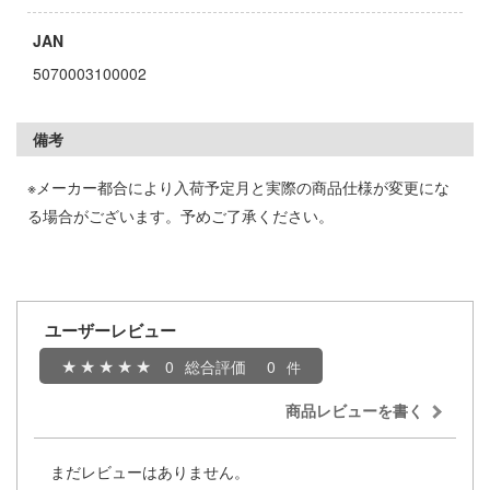
キャプターさくら
JAN
アカウント
5070003100002
ズバンドクライ
E公式アカウント
ガンレディ
備考
ィクラウン
Tok 公式アカウント
※メーカー都合により入荷予定月と実際の商品仕様が変更にな
世記モスピーダ
る場合がございます。予めご了承ください。
マン
キル
雄伝説
ユーザーレビュー
0
総合評価
0
流バイファム
急 ミルキー☆サブウェイ
商品レビューを書く
ティーハニー
まだレビューはありません。