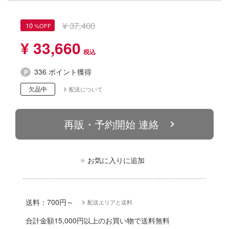
動物
ハコ
他
¥ 37,400
10
ナディア
¥ 33,660
カー
エシリーズ
ゴファイルジャパン
336 ポイント獲得
ード・コア
欠品中
文化教材社
配送について
は嫌なので防御力に極振りしたいと思いま
ター
再販・予約開始 連絡
 CORPORATION
二『マニアック』
 TOYS
 (イニシャルD)
お気に入りに追加
デザイン
千
ンジュ・ルージュ
送料：700円～
配送エリアと送料
堂
シリーズ
合計金額15,000円以上のお買い物で送料無料
アノーツ