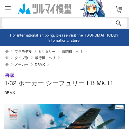
電話で注文・問い合わせ
052-744-0979
電話受付 10:00～19:00
年中無休
For international shipping, please visit the TSURUMAI HOBBY
international store.
ログイン
会員登録
プラモデル
ミリタリー
戦闘機・ヘリ
タイプ別
飛行機・ヘリ
メーカー
DBMK
商品
閲覧履歴
お気に入り
再販
カテゴリー
1/32 ホーカー シーフュリー FB Mk.11
DBMK
デル
デル-アニメ/ゲーム作品別
ュア
デル-シリーズ別
ュア-アニメ/ゲーム作品別
ー・トイ
リー
ュア-シリーズ別