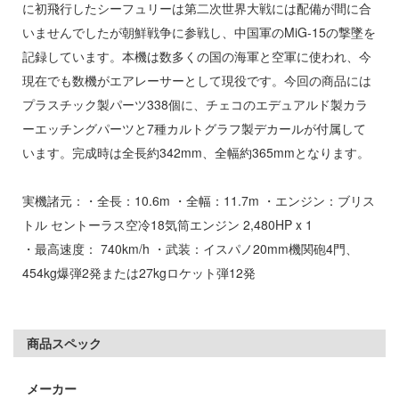
に初飛行したシーフュリーは第二次世界大戦には配備が間に合
子
ミル
いませんでしたが朝鮮戦争に参戦し、中国軍のMiG-15の撃墜を
辛料
記録しています。本機は数多くの国の海軍と空軍に使われ、今
社
がこんなに可愛いわけがない
現在でも数機がエアレーサーとして現役です。今回の商品には
ダイ
プラスチック製パーツ338個に、チェコのエデュアルド製カラ
ンキング
ーエッチングパーツと7種カルトグラフ製デカールが付属して
キューパーツ
天使様にいつの間にか駄目人間にされてい
います。完成時は全長約342mm、全幅約365mmとなります。
ガワ
ゃんはおしまい!
実機諸元：・全長：10.6m ・全幅：11.7m ・エンジン：ブリス
エムオフィスエー
トル セントーラス空冷18気筒エンジン 2,480HP x 1
イダー
トロード
・最高速度： 740km/h ・武装：イスパノ20mm機関砲4門、
ミ模型
454kg爆弾2発または27kgロケット弾12発
力者になりたくて!
モ向上委員会
ょうじょ!!
ム1スタジオ
商品スペック
くしょん -艦これ-
ッツ
メーカー