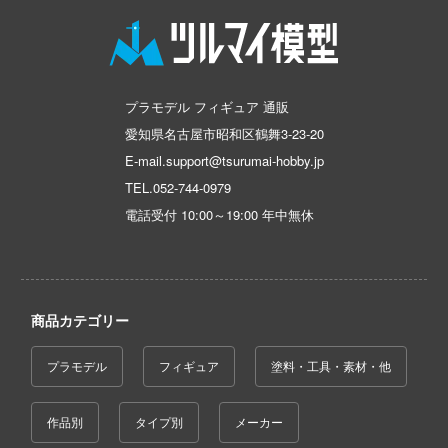
コトブキ飛行隊
んちのメイドラゴン
プラモデル フィギュア 通販
晴らしい世界に祝福を！
愛知県名古屋市昭和区鶴舞3-23-20
E-mail.support@tsurumai-hobby.jp
デンカムイ
TEL.
052-744-0979
の花嫁
電話受付 10:00～19:00 年中無休
んは、コミュ症です。
ントヒルシリーズ
商品カテゴリー
大戦
NUTES MISSIONS (サーティ ミニッツ ミッ
プラモデル
フィギュア
塗料・工具・素材・他
)
ーバード
作品別
タイプ別
メーカー