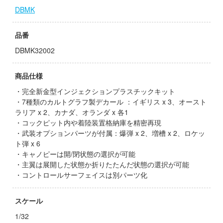
お借りします
ージャパン
DBMK
様は告らせたい？～天才たちの恋愛頭脳戦
ィコム・トイ
品番
メーカーをすべて見る
DBMK32002
ヒットマンREBORN!
ズ&パンツァー
ップメニュー
商品仕様
ルイ
・完全新金型インジェクションプラスチックキット
プページ
・7種類のカルトグラフ製デカール ：イギリス x 3、オースト
記ドラグナー
ラリア x 2、カナダ、オランダ x 各1
い物ガイド
・コックピット内や着陸装置格納庫を精密再現
い合わせ
・武装オプションパーツが付属：爆弾 x 2、増槽 x 2、ロケッ
ト弾 x 6
ウの許嫁
概要
・キャノピーは開/閉状態の選択が可能
Malice
・主翼は展開した状態か折りたたんだ状態の選択が可能
イバシーポリシー
・コントロールサーフェイスは別パーツ化
ーイビバップ
S公式アカウント
スケール
ムシリーズ
1/32
Tube 公式アカウント
者隊ガッチャマン