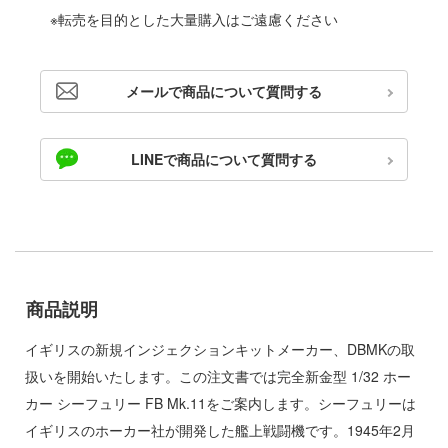
ゃんは遊びたい!
※転売を目的とした大量購入はご遠慮ください
ドスマイルカンパニー
騎士テッカマンブレード
ブキヤ
IE TUNE
メールで商品について質問する
ドハンド
ANT
マン (ULTRAMAN)
LINEで商品について質問する
クレオス
やつら
練
 プリティーダービー
A
艦ヤマト
ナー色彩株式会社
商品説明
 RING
ヤ
説 軌跡シリーズ
イギリスの新規インジェクションキットメーカー、DBMKの取
(ビーバーコーポレーション)
扱いを開始いたします。この注文書では完全新金型 1/32 ホー
消防隊
カー シーフュリー FB Mk.11をご案内します。シーフュリーは
ラトミー
ーロード
イギリスのホーカー社が開発した艦上戦闘機です。1945年2月
ーテック