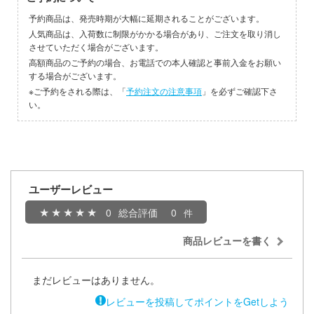
予約商品は、発売時期が大幅に延期されることがございます。
イダー
アカウント
人気商品は、入荷数に制限がかかる場合があり、ご注文を取り消し
させていただく場合がございます。
ガンレディ
高額商品のご予約の場合、お電話での本人確認と事前入金をお願い
E公式アカウント
ズバンドクライ
する場合がございます。
※ご予約をされる際は、「
予約注文の注意事項
」を必ずご確認下さ
世記モスピーダ
Tok 公式アカウント
い。
ティーハニー
刃
ユーザーレビュー
雄伝説
0
総合評価
0
マン
商品レビューを書く
艦ナデシコ
まだレビューはありません。
機
レビューを投稿してポイントをGetしよう