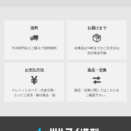
AD
ン
ンしんちゃん
送料
お届けまで
DYNAZENON/GRIDMAN
ーロボ
15,000円以上ご購入で
送料無料
在庫品は14時までの
ご注文分は
当日発送可能
!
子で割り切れない
お支払方法
返品・交換
クレジットカード・代金引換・
返品・交換に関してはこちらを
の鬼太郎
コンビニ決済・銀行振込・他
ご確認下さい。
動隊
線
んちのメイドラゴン