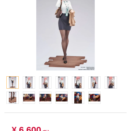
Qシリーズ
工具・素材・他
ョンフィギュアシリーズ
総合
溶剤
・アイテム
て式フィギュアシリーズ
ory(ハイ・ストーリー)
ール
ナイツ
プ別
ーズ(インターアライド)
ityV 第五人格 (アイデンティティV)
化財
トラック・バイク
メーカー別
ル・シール・ステッカー
星SPTレイズナー
機・ヘリ
完成品モデル
ナンス
れ どうぶつの森
・軍用車両
ショントイ
素材・部品
ード・コア
潜水艦
るみ
プレイ用品
しトライアングル
(ディオラマ)
ルレーン
エシリーズ
・城
TALE
ット
ルマスター
¥ 6,600