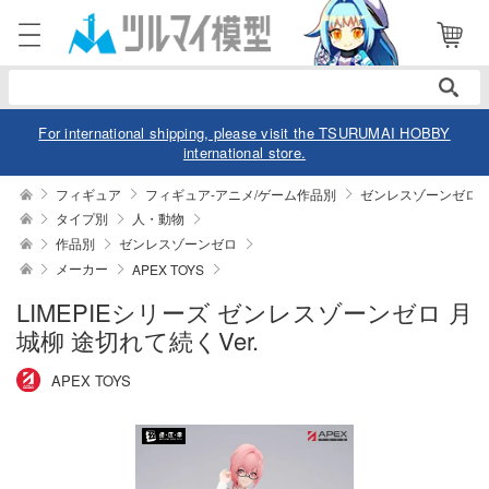
電話で注文・問い合わせ
052-744-0979
電話受付 10:00～19:00
年中無休
For international shipping, please visit the TSURUMAI HOBBY
international store.
ログイン
会員登録
フィギュア
フィギュア-アニメ/ゲーム作品別
ゼンレスゾーンゼロ
タイプ別
人・動物
作品別
ゼンレスゾーンゼロ
商品
閲覧履歴
お気に入り
メーカー
APEX TOYS
カテゴリー
LIMEPIEシリーズ ゼンレスゾーンゼロ 月
城柳 途切れて続くVer.
デル
APEX TOYS
デル-アニメ/ゲーム作品別
ュア
デル-シリーズ別
ュア-アニメ/ゲーム作品別
ー・トイ
リー
ュア-シリーズ別