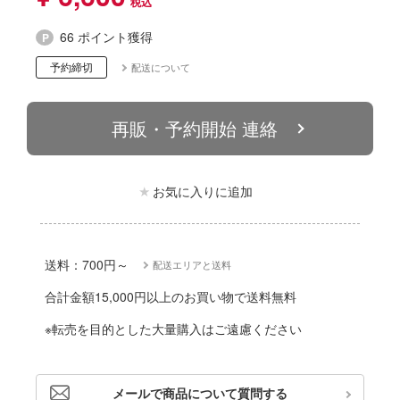
動物
リッシュセブン
他
66 ポイント獲得
んぶるスターズ！！
予約締切
配送について
カー
ハコ
ゴファイルジャパン
再販・予約開始 連絡
ナディア
文化教材社
シリーズ
ター
お気に入りに追加
二『マニアック』
 CORPORATION
 TOYS
送料：700円～
配送エリアと送料
 (イニシャルD)
デザイン
合計金額15,000円以上のお買い物で送料無料
千
ンジュ・ルージュ
※転売を目的とした大量購入はご遠慮ください
は嫌なので防御力に極振りしたいと思いま
堂
アノーツ
メールで商品について質問する