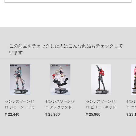
ツ・アイ
急 ミルキー☆サブウェイ
流バイファム
テン翼
この商品をチェックした人はこんな商品もチェックして
察パトレイバー
います
甲ガイバー
Y GEARシリーズ
ィクラウン
キル
ゼンレスゾーンゼ
ゼンレスゾーンゼ
ゼンレスゾーンゼ
ゼン
バスケ
ロ ジェーン・ドゥ
ロ アレクサンドリ
ロ ビリー・キッド
ロ
ナ・セバスチャン
¥ 22,440
¥ 25,960
¥ 25,960
¥ 23,
シャージョウ
1/7スケール 完成
品フィギュア
ひとりごと