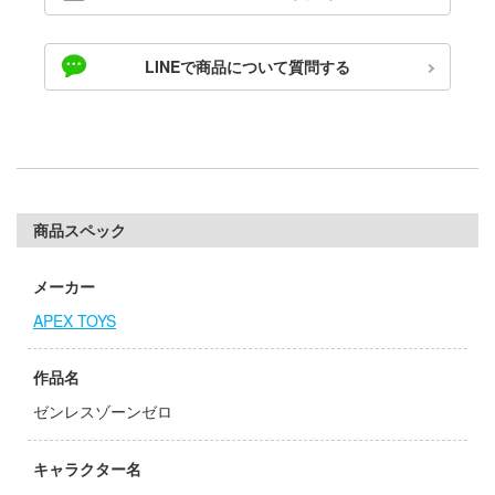
ゃんは遊びたい!
ドスマイルカンパニー
やつら
LINEで商品について質問する
ブキヤ
IE TUNE
ドハンド
ANT
 プリティーダービー
クレオス
艦ヤマト
商品スペック
練
騎士テッカマンブレード
A
メーカー
マン (ULTRAMAN)
APEX TOYS
ナー色彩株式会社
説 軌跡シリーズ
ヤ
作品名
 RING
(ビーバーコーポレーション)
ゼンレスゾーンゼロ
消防隊
ラトミー
辛料
キャラクター名
ーテック