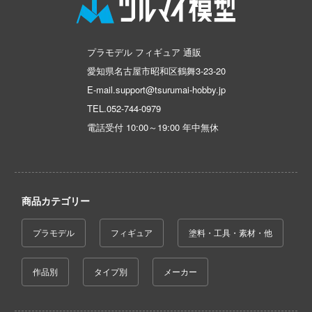
の花嫁
んは、コミュ症です。
プラモデル フィギュア 通販
愛知県名古屋市昭和区鶴舞3-23-20
E-mail.support@tsurumai-hobby.jp
晴らしい世界に祝福を！
TEL.
052-744-0979
デンカムイ
電話受付 10:00～19:00 年中無休
はうさぎですか？
コトブキ飛行隊
ーバード
商品カテゴリー
NUTES SISTERS (サーティ ミニッツ シス
プラモデル
フィギュア
塗料・工具・素材・他
NG OF FIGHTERS
作品別
タイプ別
メーカー
NUTES FANTASY(サーティ ミニッツ ファン