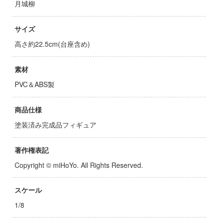
月城柳
子
ミル
ンキング
サイズ
社
ーロード
高さ約22.5cm(台座含め)
ダイ
天使様にいつの間にか駄目人間にされてい
素材
キューパーツ
PVC＆ABS製
ゃんはおしまい!
ガワ
がこんなに可愛いわけがない
商品仕様
エムオフィスエー
塗装済み完成品フィギュア
ムシリーズ
トロード
ーイビバップ
ミ模型
著作権表記
ウの許嫁
Copyright © miHoYo. All Rights Reserved.
モ向上委員会
力者になりたくて!
ム1スタジオ
スケール
Malice
ッツ
1/8