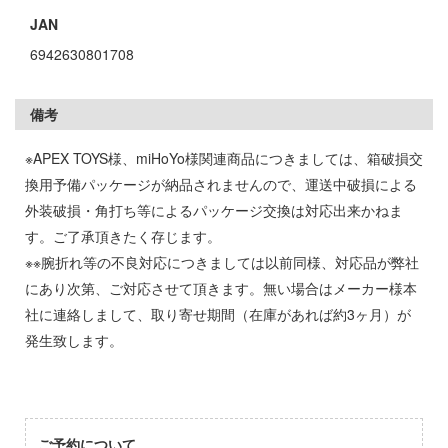
者隊ガッチャマン
ージャパン
JAN
ヒットマンREBORN!
ィコム・トイ
6942630801708
メーカーをすべて見る
備考
記ドラグナー
ップメニュー
※APEX TOYS様、miHoYo様関連商品につきましては、箱破損交
換用予備パッケージが納品されませんので、運送中破損による
プページ
ルイ
外装破損・角打ち等によるパッケージ交換は対応出来かねま
い物ガイド
キャプターさくら
す。ご了承頂きたく存じます。
※※腕折れ等の不良対応につきましては以前同様、対応品が弊社
い合わせ
ょうじょ!!
にあり次第、ご対応させて頂きます。無い場合はメーカー様本
概要
ズ&パンツァー
社に連絡しまして、取り寄せ期間（在庫があれば約3ヶ月）が
発生致します。
イバシーポリシー
様は告らせたい？～天才たちの恋愛頭脳戦
S公式アカウント
お借りします
Tube 公式アカウント
くしょん -艦これ-
ご予約について