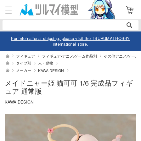
電話で注文・問い合わせ
052-744-0979
電話受付 10:00～19:00
年中無休
For international shipping, please visit the TSURUMAI HOBBY
international store.
ログイン
会員登録
フィギュア
フィギュア-アニメ/ゲーム作品別
その他アニメ/ゲーム
タイプ別
人・動物
メーカー
KAWA DESIGN
商品
閲覧履歴
お気に入り
メイドニャー姫 猫可可 1/6 完成品フィギ
カテゴリー
ュア 通常版
デル
KAWA DESIGN
デル-アニメ/ゲーム作品別
ュア
デル-シリーズ別
ュア-アニメ/ゲーム作品別
ー・トイ
リー
ュア-シリーズ別