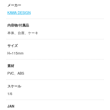
子
メーカー
ミル
KAWA DESIGN
ンキング
社
ーロード
内容物/付属品
ダイ
天使様にいつの間にか駄目人間にされてい
本体、台座、ケーキ
キューパーツ
サイズ
ゃんはおしまい!
ガワ
H=115mm
がこんなに可愛いわけがない
エムオフィスエー
ムシリーズ
トロード
素材
PVC、ABS
ーイビバップ
ミ模型
ウの許嫁
モ向上委員会
スケール
力者になりたくて!
ム1スタジオ
1/6
Malice
ッツ
JAN