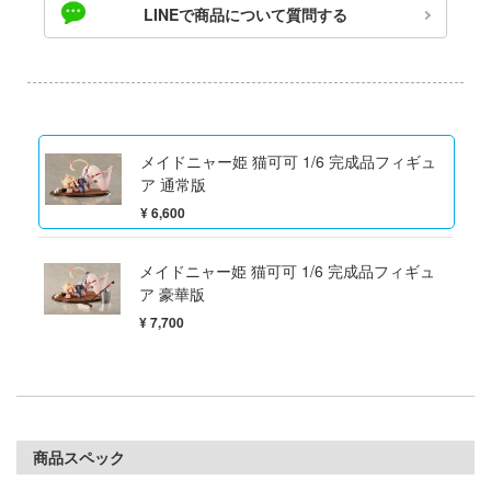
ゃんは遊びたい!
LINEで商品について質問する
ドスマイルカンパニー
やつら
ブキヤ
IE TUNE
ドハンド
ANT
メイドニャー姫 猫可可 1/6 完成品フィギュ
 プリティーダービー
ア 通常版
クレオス
¥ 6,600
艦ヤマト
練
騎士テッカマンブレード
メイドニャー姫 猫可可 1/6 完成品フィギュ
A
ア 豪華版
マン (ULTRAMAN)
ナー色彩株式会社
¥ 7,700
説 軌跡シリーズ
ヤ
 RING
(ビーバーコーポレーション)
消防隊
ラトミー
商品スペック
辛料
ーテック