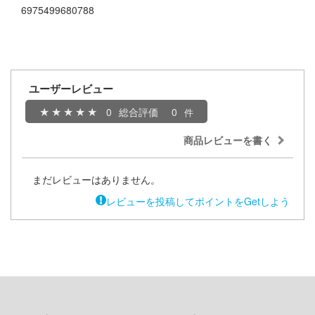
者隊ガッチャマン
ージャパン
6975499680788
ヒットマンREBORN!
ィコム・トイ
メーカーをすべて見る
記ドラグナー
ユーザーレビュー
ップメニュー
0
総合評価
0
プページ
ルイ
商品レビューを書く
い物ガイド
キャプターさくら
まだレビューはありません。
い合わせ
ょうじょ!!
レビューを投稿してポイントをGetしよう
概要
ズ&パンツァー
イバシーポリシー
様は告らせたい？～天才たちの恋愛頭脳戦
S公式アカウント
お借りします
Tube 公式アカウント
くしょん -艦これ-