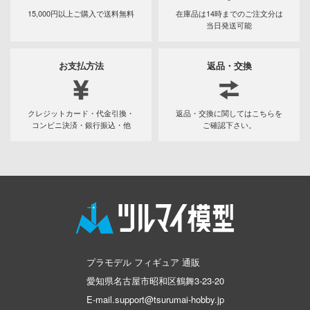
ツ・アイ
15,000円以上ご購入で
送料無料
在庫品は14時までの
ご注文分は
当日発送可能
急 ミルキー☆サブウェイ
流バイファム
お支払方法
返品・交換
テン翼
察パトレイバー
クレジットカード・代金引換・
返品・交換に関してはこちらを
コンビニ決済・銀行振込・他
ご確認下さい。
甲ガイバー
Y GEARシリーズ
ィクラウン
キル
バスケ
プラモデル フィギュア 通販
シャージョウ
愛知県名古屋市昭和区鶴舞3-23-20
ひとりごと
E-mail.support@tsurumai-hobby.jp