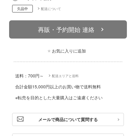
動物
リッシュセブン
欠品中
配送について
他
んぶるスターズ！！
再販・予約開始 連絡
カー
ハコ
ゴファイルジャパン
お気に入りに追加
ナディア
文化教材社
シリーズ
ター
二『マニアック』
送料：700円～
配送エリアと送料
 CORPORATION
合計金額15,000円以上のお買い物で送料無料
 TOYS
※転売を目的とした大量購入はご遠慮ください
 (イニシャルD)
デザイン
千
ンジュ・ルージュ
メールで商品について質問する
は嫌なので防御力に極振りしたいと思いま
堂
アノーツ