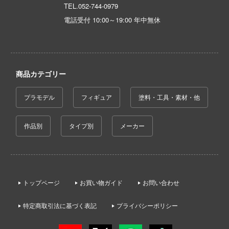
AD
TEL.
052-744-0979
電話受付 10:00～19:00 年中無休
ン
ンしんちゃん
DYNAZENON/GRIDMAN
商品カテゴリー
ーロボ
プラモデル
フィギュア
塗料・工具・素材・他
!
子で割り切れない
作品別
タイプ別
メーカー
の鬼太郎
動隊
トップページ
お買い物ガイド
お問い合わせ
線
特定商取引法に基づく表記
プライバシーポリシー
んちのメイドラゴン