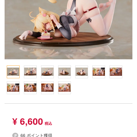
Qシリーズ
工具・素材・他
ョンフィギュアシリーズ
総合
溶剤
・アイテム
て式フィギュアシリーズ
ory(ハイ・ストーリー)
ール
ナイツ
プ別
ーズ(インターアライド)
ityV 第五人格 (アイデンティティV)
化財
トラック・バイク
メーカー別
ル・シール・ステッカー
星SPTレイズナー
機・ヘリ
完成品モデル
ナンス
れ どうぶつの森
・軍用車両
ショントイ
素材・部品
ード・コア
潜水艦
るみ
プレイ用品
しトライアングル
(ディオラマ)
ルレーン
エシリーズ
・城
¥ 6,600
TALE
ット
ルマスター
66 ポイント獲得