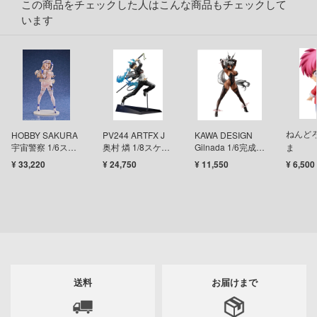
この商品をチェックした人はこんな商品もチェックして
います
イダー
アカウント
ガンレディ
E公式アカウント
ズバンドクライ
世記モスピーダ
Tok 公式アカウント
ティーハニー
ねんどろ
HOBBY SAKURA
PV244 ARTFX J
KAWA DESIGN
宇宙警察 1/6スケ
奥村 燐 1/8スケー
Gilnada 1/6完成品
ま
刃
ール塗装済完成品
ル 完成品フィギュ
フィギュア 通常版
¥ 33,220
¥ 24,750
¥ 11,550
¥ 6,500
フィギュア
ア
雄伝説
マン
艦ナデシコ
送料
お届けまで
機