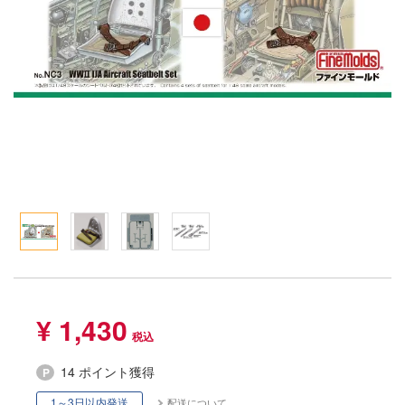
Qシリーズ
工具・素材・他
ョンフィギュアシリーズ
総合
溶剤
・アイテム
て式フィギュアシリーズ
ory(ハイ・ストーリー)
ール
ナイツ
プ別
ーズ(インターアライド)
ityV 第五人格 (アイデンティティV)
化財
トラック・バイク
メーカー別
ル・シール・ステッカー
星SPTレイズナー
機・ヘリ
完成品モデル
ナンス
れ どうぶつの森
・軍用車両
ショントイ
素材・部品
ード・コア
潜水艦
るみ
プレイ用品
しトライアングル
(ディオラマ)
ルレーン
¥ 1,430
エシリーズ
・城
TALE
14 ポイント獲得
ット
ルマスター
1～3日以内発送
配送について