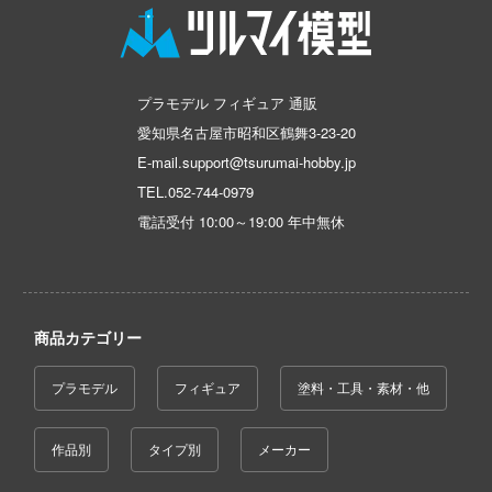
AD
ン
ンしんちゃん
プラモデル フィギュア 通販
愛知県名古屋市昭和区鶴舞3-23-20
DYNAZENON/GRIDMAN
E-mail.support@tsurumai-hobby.jp
ーロボ
TEL.
052-744-0979
!
電話受付 10:00～19:00 年中無休
子で割り切れない
商品カテゴリー
の鬼太郎
動隊
プラモデル
フィギュア
塗料・工具・素材・他
線
作品別
タイプ別
メーカー
んちのメイドラゴン