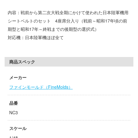
子
ミル
内容：戦前から第二次大戦全期にかけて使われた日本陸軍機用
ンキング
シートベルトのセット 4座席分入り（戦前～昭和17年頃の前
社
ーロード
期型と昭和17年～終戦までの後期型の選択式）
ダイ
対応機：日本陸軍機ほぼ全て
天使様にいつの間にか駄目人間にされてい
キューパーツ
ゃんはおしまい!
ガワ
商品スペック
がこんなに可愛いわけがない
エムオフィスエー
メーカー
ムシリーズ
トロード
ファインモールド（FineMolds）
ーイビバップ
ミ模型
品番
ウの許嫁
モ向上委員会
NC3
力者になりたくて!
ム1スタジオ
Malice
ッツ
スケール
1/48