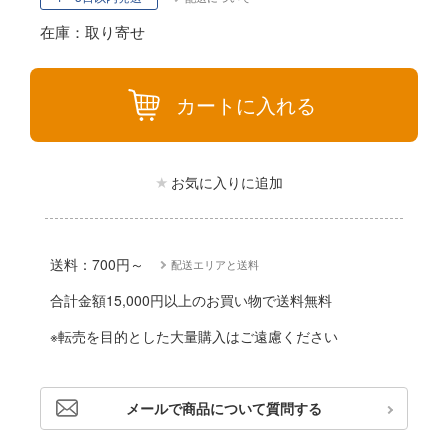
動物
リッシュセブン
在庫：取り寄せ
他
んぶるスターズ！！
カー
カートに入れる
ハコ
ゴファイルジャパン
ナディア
文化教材社
お気に入りに追加
シリーズ
ター
二『マニアック』
 CORPORATION
送料：700円～
配送エリアと送料
 TOYS
合計金額15,000円以上のお買い物で送料無料
 (イニシャルD)
デザイン
※転売を目的とした大量購入はご遠慮ください
千
ンジュ・ルージュ
は嫌なので防御力に極振りしたいと思いま
堂
メールで商品について質問する
アノーツ