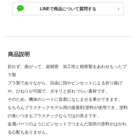
ゃんは遊びたい!
LINEで商品について質問する
ドスマイルカンパニー
やつら
ブキヤ
IE TUNE
ドハンド
ANT
 プリティーダービー
商品説明
クレオス
艦ヤマト
折れず、曲がって、超精密 加工性と精密製をあわせもったプ
練
騎士テッカマンブレード
ラ製
A
プラ製でありながら、自由に指やピンセットによる折り曲げ
マン (ULTRAMAN)
ナー色彩株式会社
や、ひねりが可能で、ポキリと折れづらい素材です。
説 軌跡シリーズ
そのため、機体のシートに容易になじませる事ができます。
ヤ
 RING
もちろんプラスチックモデル用の接着剤/塗料が使用でき、塗料
(ビーバーコーポレーション)
の食いつきもプラスチックならではの良さです。
消防隊
金属パーツのようにピンセットでつまんだ箇所の塗料がはがれ
ラトミー
辛料
る心配もありません。
ーテック