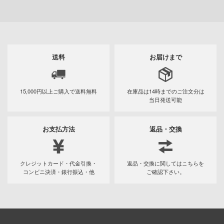
ツ・アイ
急 ミルキー☆サブウェイ
流バイファム
送料
お届けまで
テン翼
察パトレイバー
15,000円以上ご購入で
送料無料
在庫品は14時までの
ご注文分は
甲ガイバー
当日発送可能
Y GEARシリーズ
お支払方法
返品・交換
ィクラウン
キル
クレジットカード・代金引換・
返品・交換に関してはこちらを
バスケ
コンビニ決済・銀行振込・他
ご確認下さい。
シャージョウ
ひとりごと