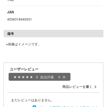
者隊ガッチャマン
ージャパン
ヒットマンREBORN!
ィコム・トイ
JAN
4536318440031
メーカーをすべて見る
記ドラグナー
備考
ップメニュー
※画像はイメージです。
プページ
ルイ
い物ガイド
キャプターさくら
い合わせ
ょうじょ!!
ユーザーレビュー
概要
ズ&パンツァー
0
総合評価
0
イバシーポリシー
様は告らせたい？～天才たちの恋愛頭脳戦
商品レビューを書く
S公式アカウント
お借りします
まだレビューはありません。
Tube 公式アカウント
くしょん -艦これ-