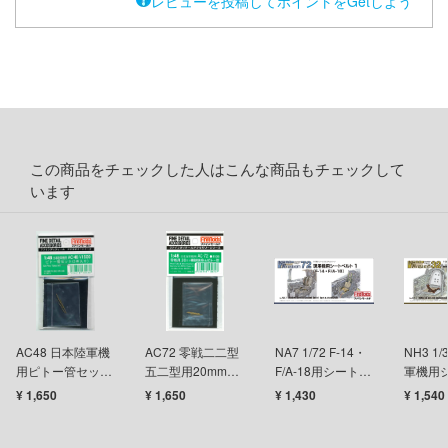
レビューを投稿してポイントをGetしよう
イダー
アカウント
ガンレディ
E公式アカウント
ズバンドクライ
世記モスピーダ
Tok 公式アカウント
この商品をチェックした人はこんな商品もチェックして
ティーハニー
います
刃
雄伝説
マン
AC48 日本陸軍機
AC72 零戦二二型
NA7 1/72 F-14・
NH3 1
用ピトー管セット
五二型用20mm機
F/A-18用シートベ
軍機用
艦ナデシコ
(3本入)
銃&ピトー管セッ
ルト
ト
¥ 1,650
¥ 1,650
¥ 1,430
¥ 1,540
ト
機