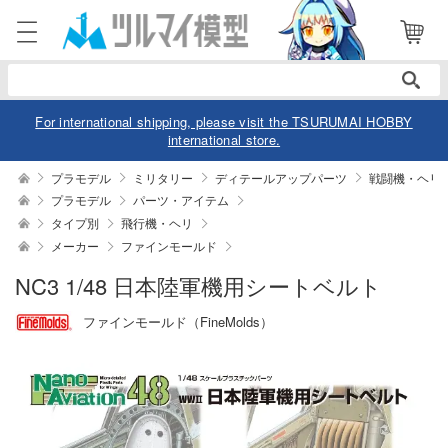
電話で注文・問い合わせ
052-744-0979
電話受付 10:00～19:00
年中無休
For international shipping, please visit the TSURUMAI HOBBY
international store.
ログイン
会員登録
プラモデル
ミリタリー
ディテールアップパーツ
戦闘機・ヘリ
プラモデル
パーツ・アイテム
タイプ別
飛行機・ヘリ
商品
閲覧履歴
お気に入り
メーカー
ファインモールド
カテゴリー
NC3 1/48 日本陸軍機用シートベルト
ファインモールド（FineMolds）
デル
デル-アニメ/ゲーム作品別
ュア
デル-シリーズ別
ュア-アニメ/ゲーム作品別
ー・トイ
リー
ュア-シリーズ別