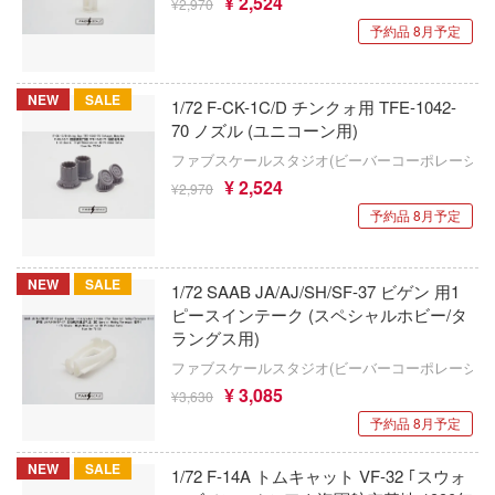
¥ 2,524
¥2,970
すみっコぐらし
エスワンフォー
予約品 8月予定
スーパーロボット大戦OG
エレール(プラッツ)
フリーレン
NEW
SALE
1/72 F-CK-1C/D チンクォ用 TFE-1042-
スマーフ
ADKEMOTIONS(エーディーケー)
女庭園
70 ノズル (ユニコーン用)
涼宮ハルヒシリーズ
ファブスケールスタジオ(ビーバーコーポレーショ
ク・ザ・ヘッジホッグ
SBSモデル(ビーバーコーポレーション)
¥ 2,524
¥2,970
ストリートファイターシリーズ
アート・オンライン
エアテックス
予約品 8月予定
兵ボトムズ
スプラトゥーン
LZモデル(バウマン)
NEW
SALE
せ替え人形(ビスク・ドール)は恋をする
1/72 SAAB JA/AJ/SH/SF-37 ビゲン 用1
スター・トレック
エムアンドオー
ピースインテーク (スペシャルホビー/タ
牙ダグラム
ラングス用)
スタジオジブリ
エンバートイズ
ファブスケールスタジオ(ビーバーコーポレーショ
大冒険
SPY×FAMILY(スパイファミリー)
エイビーシーホビー
¥ 3,085
¥3,630
ン・イン・ザ・フランキス
予約品 8月予定
Stellar Blade
ENSOUTOYS
ボカンシリーズ
NEW
SALE
スター・ウォーズ
1/72 F-14A トムキャット VF-32 ｢スウォ
A&Aモデルズ(ビーバーコーポレーション)