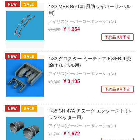
NEW
SALE
ロック
1/32 MBB Bo-105 風防ワイパー (レベル
キット・ソルジャーズ(バウマン・ビーバ
はたらく細胞
用)
レーション)
ナルファンタジー
アイリス(ビーバーコーポレーション)
ハズビン・ホテルへようこそ
¥ 1,254
トレイドッグス
Giveme5ive
¥1,320
予約品 9月予定
覇王大系リューナイト
GPXサイバーフォーミュラ
GIGA GARAGE(ベルファイン)
ハイスクールD×D
ュア
キタンクラブ
NEW
SALE
1/32 グロスター ミーティア F.8/FR.9 泥
バニーガーデン
スコネクト！Re:Dive
除け (レベル用)
京都フィギュア
アイリス(ビーバーコーポレーション)
HUNTER×HUNTER
ナシリーズ
キューズQ
¥ 3,135
¥3,300
バーンズレッド
ハリー・ポッターシリーズ
予約品 9月予定
京商
ア
パニシング：グレイレイヴン
KEEPGOING Studio
NEW
SALE
1/35 CH-47A チヌーク エグゾースト (ト
ギア
PANTY & STOCKING with GARTERBELT
ランぺッター用)
クロックワークス
ルク
アイリス(ビーバーコーポレーション)
パルワールド
グリューツィラボ
¥ 1,672
¥1,760
拳
BanG Dream!(バンドリ！)