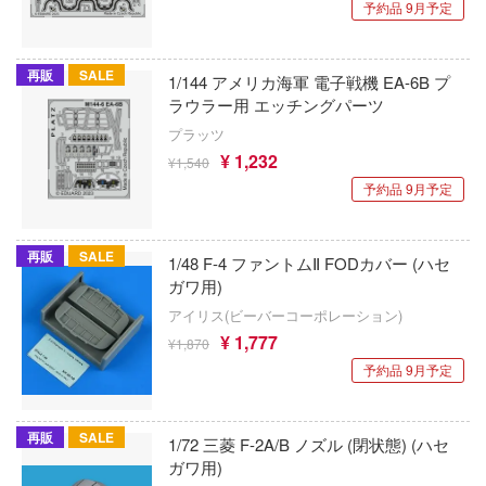
乗り物
しトライアングル
予約品 9月予定
トラック・バイク
メーカー別
ル・シール・ステッカー
ityV 第五人格 (アイデンティティV)
パーツ・アイテム
機・ヘリ
再販
SALE
完成品モデル
1/144 アメリカ海軍 電子戦機 EA-6B プ
ナンス
ルマスター
恐竜
ラウラー用 エッチングパーツ
・軍用車両
ショントイ
素材・部品
星SPTレイズナー
プラッツ
城・文化財
¥ 1,232
るみ
¥1,540
(ディオラマ)
TALE
美プラ
予約品 9月予定
プレイ用品
れ どうぶつの森
潜水艦
フィギュア
ナイツ
再販
SALE
1/48 F-4 ファントムⅡ FODカバー (ハセ
・城
ガワ用)
ミニカー・トイ
リッシュセブン
フィギュア-アニメ/ゲーム作品別
アイリス(ビーバーコーポレーション)
ット
んぶるスターズ！！
塗料・工具・素材・他
¥ 1,777
フィギュア-シリーズ別
チョロQシリーズ
¥1,870
動物
予約品 9月予定
ハコ
作品別
アクションフィギュアシリーズ
トミカ総合
塗料・溶剤
他
ナディア
組み立て式フィギュアシリーズ
タイプ別
Hi-Story(ハイ・ストーリー)
塗装ツール
再販
SALE
アズールレーン
1/72 三菱 F-2A/B ノズル (閉状態) (ハセ
カー
ガワ用)
動物系
モデラーズ(インターアライド)
メーカー
工具
あやかしトライアングル