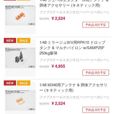
インペリアルホビープロダクション(ビー
晴らしい世界に祝福を！
胴体アクセサリー (キネティック用)
ポレーション)
SSSS.DYNAZENON/GRIDMAN
ファブスケールスタジオ(ビーバーコーポレーショ
デンカムイ
¥ 2,524
E-Model(プラッツ/童友社)
クラッシャージョウ
¥2,970
の花嫁
予約品 8月予定
株式会社イクリエ
クレヨンしんちゃん
んは、コミュ症です。
Eclipse Collectibles
くまモン
NEW
SALE
ントヒルシリーズ
1/48 ミラージュIII/V用RPK10 ドロップ
タンク & マルチパイロン w/SAMP25F
イドラ(ビーバーコーポレーション)
黒子のバスケ
大戦
250kg爆弾
Eclipse Feather
ファブスケールスタジオ(ビーバーコーポレーショ
薬屋のひとりごと
NUTES MISSIONS (サーティ ミニッツ ミッ
¥ 4,955
)
¥5,830
E.Monster
攻殻機動隊
予約品 8月予定
ーバード
EASTERN EXPRESS(イースタンエクス
ゲッターロボ
NEW
SALE
1/48 M346用アンテナ & 胴体アクセサリ
NG OF FIGHTERS
ー (キネティック用)
EUSUN
原神
NUTES FANTASY(サーティ ミニッツ ファン
ファブスケールスタジオ(ビーバーコーポレーショ
インターアライド
恋は双子で割り切れない
¥ 2,524
¥2,970
ーパンク: エッジランナーズ
予約品 8月予定
イーグルアヴィエーション(ビーバーコー
血界戦線