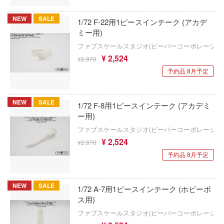
SSR FIGURE(GOODSMILE)
STEINS;GATE
・ウォーズ
NEW
SALE
1/72 F-22用1ピースインテーク (アカデ
S.J.WORKs
呪術廻戦
唱シンフォギア
ミー用)
LQ&Dシップモデルワークス(ビーバーコ
ファブスケールスタジオ(ビーバーコーポレーショ
ジャイアントロボ
ヴァルキュリア
ション)
¥ 2,524
¥2,970
精雪風
ジョジョの奇妙な冒険
予約品 8月予定
SMC
使い魔
人外教室の人間嫌い教師
MHモデルズ(ビーバーコーポレーション)
NEW
SALE
1/72 F-8用1ピースインテーク (アカデミ
の伝説
食戟のソーマ
エムアイシー(M.i.C.)
ー用)
ダンバイン
ファブスケールスタジオ(ビーバーコーポレーショ
弱キャラ友崎くん
HGW(ビーバーコーポレーション)
¥ 2,524
¥2,970
スゾーンゼロ
しゅごキャラ！
予約品 8月予定
MSGM_Project
にも穴はある！
終末トレインどこへいく?
AKインタラクティブ(プラッツ)
おとこのこ
NEW
SALE
1/72 A-7用1ピースインテーク (ホビーボ
ストライク・ザ・ブラッド
AJMモデルス(バウマン)
ス用)
グラ
ファブスケールスタジオ(ビーバーコーポレーショ
ストライクウィッチーズ
AISNO Games
リーズ