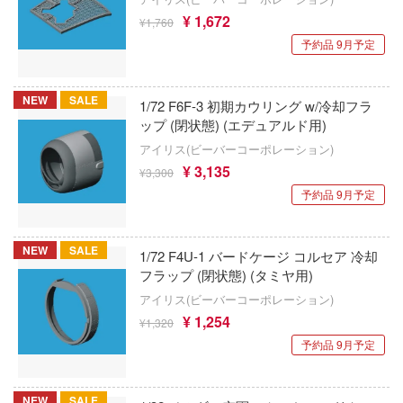
魔法少女にあこがれて
コーギー
処す 懲罰勇者9004隊刑務記録
¥ 1,672
¥1,760
マクロス
予約品 9月予定
COSMOS SORA STUDIO
リーズ
魔女の旅々
ムライトルーパー
KOITAKE
NEW
SALE
1/72 F6F-3 初期カウリング w/冷却フラ
負けヒロインが多すぎる！
ォッチ
コトブキヤ
ップ (閉状態) (エデュアルド用)
アイリス(ビーバーコーポレーション)
ARS
魔法少女ノ魔女裁判
コータリモデルス(ビーバーコーポレーショ
¥ 3,135
¥3,300
ノソラ
魔神英雄伝ワタル
光栄堂
予約品 9月予定
イブ！
魔動王グランゾート
コラモデルス(ビーバーコーポレーション)
NEW
SALE
1/72 F4U-1 バードケージ コルセア 冷却
/2
魔弾戦記リュウケンドー
コペッキースケールモデルズ(ビーバーコ
フラップ (閉状態) (タミヤ用)
ション)
すた
アイリス(ビーバーコーポレーション)
Machinen Krieger(マシーネンクリーガー)
¥ 1,254
ゴッドハンド
¥1,320
放
魔法騎士レイアース
予約品 9月予定
戰記
SUNRISEPOP
マブラヴ
隊07式戦車 なっちん
SABREモデル
NEW
SALE