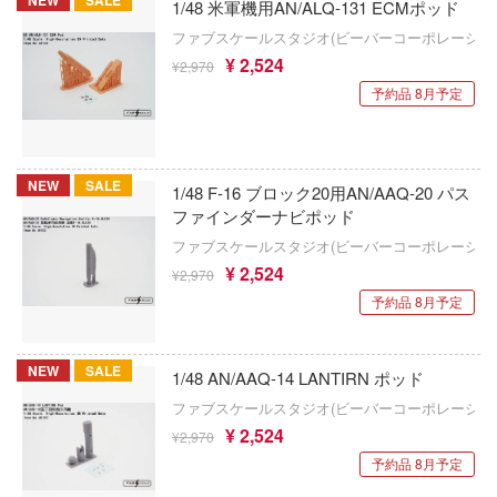
彼女、お借りします
1/48 米軍機用AN/ALQ-131 ECMポッド
アイリス(ビーバーコーポレーション)
ィクラウン
Tok 公式アカウント
ファブスケールスタジオ(ビーバーコーポレーショ
かぐや様は告らせたい？～天才たちの恋愛
アベール(バウマン)
¥ 2,524
¥2,970
世記モスピーダ
～
予約品 8月予定
ABILU Design
マン
家庭教師ヒットマンREBORN!
アガツマ
キル
ガールズ&パンツァー
NEW
SALE
アニスコル(核誠治造)
1/48 F-16 ブロック20用AN/AAQ-20 パス
雄伝説
賭ケグルイ
ファインダーナビポッド
アイガーツール(ミネシマ)
流バイファム
ファブスケールスタジオ(ビーバーコーポレーショ
機甲戦記ドラグナー
¥ 2,524
¥2,970
アカデミー(インターアライド)
急 ミルキー☆サブウェイ
ガメラ
予約品 8月予定
ティーハニー
UNKNOWN MODEL
カッコウの許嫁
テン翼
RSモデル(ビーバーコーポレーション・ハ
NEW
SALE
1/48 AN/AAQ-14 LANTIRN ポッド
Collar×Malice
ファブスケールスタジオ(ビーバーコーポレーショ
刃
アンリミ・モデル(プラッツ)
¥ 2,524
カウボーイビバップ
¥2,970
機
アミ
予約品 8月予定
ガンダムシリーズ
Y GEARシリーズ