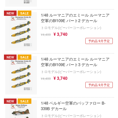
モブサイコ100
ンマン
サンスター
NEW
SALE
メガミデバイス
1/48 ルーマニアのエミール ルーマニア
新時模型
空軍のBf109E パート2 デカール
鳴潮
トロモデル(ビーバーコーポレーション)
Zimiモデル(ハセガワ)
¥ 3,740
¥4,400
モンスターハンター
予約品 9月予定
XIAOT(シャオティー)
やはり俺の青春ラブコメはまちがっている
シュエンホワスタジオ
NEW
SALE
遊☆戯☆王デュエルモンスターズ
1/48 ルーマニアのエミール ルーマニア
ジュウロクホウイ
空軍のBf109E パート3 デカール
ゆるキャン△
トロモデル(ビーバーコーポレーション)
ジャダトイズ
¥ 3,740
¥4,400
ユニコーンオーバーロード
ジョニーライトニング
予約品 9月予定
勇気爆発バーンブレイバーン
ジェソン(ジェイソン)・スタジオ(バウマ
勇者ライディーン
バーコーポレーション))
NEW
SALE
1/48 ベルギー空軍のバッファロー B-
339B デカール
幽☆遊☆白書
ジュエルケース
トロモデル(ビーバーコーポレーション)