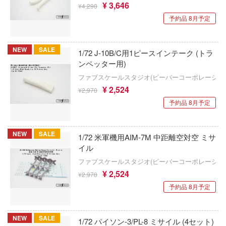
¥ 3,646
エヴァンゲリオン
¥4,290
USCP(ウクライニアン・スケール・カー
サクラ大戦
予約品 8月予定
ダクションズ)(ビーバーコーポレーション)
変形ロボ シンカリオン
30 MINUTES MISSIONS (サーティ ミニ
家の子供たち
ヴァストモデル(ビーバーコーポレーション
ションズ)
NEW
SALE
1/72 J-10B/C用1ピースインテーク (トラ
;GATE
ンペッター用)
ウエムラ塗装店
サンダーバード
ファブスケールスタジオ(ビーバーコーポレーショ
戦
ヴェルテクス
¥ 2,524
THE KING OF FIGHTERS
¥2,970
アントロボ
予約品 8月予定
ヴェスパモデルキット(ビーバーコーポレー
30 MINUTES FANTASY(サーティ ミニッ
ョの奇妙な冒険
タジー)
ヴェスピッドモデル(ビーバーコーポレーシ
NEW
SALE
1/72 米軍機用AIM-7M 中距離空対空 ミサ
室の人間嫌い教師
サイバーパンク: エッジランナーズ
VIARGIEY(ヴァイアルギー)
イル
ソーマ
ファブスケールスタジオ(ビーバーコーポレーショ
Summer Pockets
VISION
¥ 2,524
¥2,970
ラ友崎くん
30 MINUTES SISTERS (サーティ ミニッ
予約品 8月予定
Vivify
ターズ)
キャラ！
尤雅(東京フィギュア)
終末のハーレム
レインどこへいく?
NEW
SALE
1/72 パイソン-3/PL-8 ミサイル (4セット)