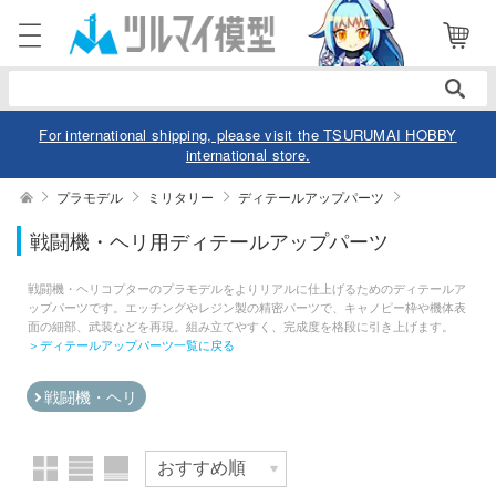
表示商品
電話で注文・問い合わせ
8,09
052-744-0979
8,
電話受付 10:00～19:00
年中無休
For international shipping, please visit the TSURUMAI HOBBY
international store.
ログイン
会員登録
絞り込む
プラモデル
ミリタリー
ディテールアップパーツ
メーカー
戦闘機・ヘリ用ディテールアップパーツ
商品
閲覧履歴
お気に入り
戦闘機・ヘリコプターのプラモデルをよりリアルに仕上げるためのディテールア
カテゴリー
ップパーツです。エッチングやレジン製の精密パーツで、キャノピー枠や機体表
スケール
面の細部、武装などを再現。組み立てやすく、完成度を格段に引き上げます。
＞ディテールアップパーツ一覧に戻る
デル
戦闘機・ヘリ
モデル-アニメ/ゲーム作品別
価格帯
モデル-シリーズ別
タリー