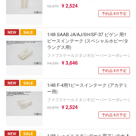
ひとりごと
INART(ユニオンクリエイティブ)
¥ 2,524
¥2,970
キューティーハニー
動隊
予約品 8月予定
ITALERI(プラッツ)
キャプテン翼
ーロボ
インフィニティスタチュー
NEW
SALE
鬼滅の刃
1/48 SAAB JA/AJ/SH/SF-37 ビゲン 用1
インテリジェントシステムズ(グッドスマ
ピースインテーク (スペシャルホビー/タ
境界戦機
パニー)
ラングス用)
子で割り切れない
ファブスケールスタジオ(ビーバーコーポレーショ
線
GUILTY GEARシリーズ
イクソ
¥ 3,646
¥4,290
の鬼太郎
予約品 8月予定
強殖装甲ガイバー
イェンモデル(ビーバーコーポレーション)
!
NEW
SALE
機動警察パトレイバー
INFOCUS
1/48 F-4用1ピースインテーク (アカデミ
ー用)
はうさぎですか？
Infinity Studio
キャッツ・アイ
ファブスケールスタジオ(ビーバーコーポレーショ
コトブキ飛行隊
¥ 2,524
¥2,970
インフィニティモデルズ(ビーバーコーポ
銀魂
ン)
予約品 8月予定
んちのメイドラゴン
機動戦艦ナデシコ
ILIAD DESIGN(ビーバーコーポレーション
CLANNAD
NEW
SALE
1/48 シュペルエタンダール用アンテナ &