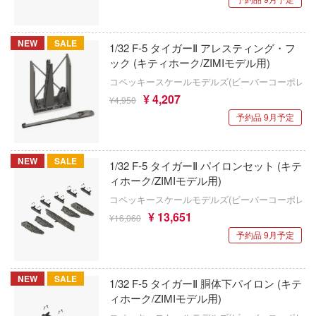
ンキング
VALKYRIE TUNE
アズール・フロム(ビーバーコーポレーショ
キューパーツ
天使様にいつの間にか駄目人間にされてい
NEW
SALE
VALORANT
1/32 F-5 タイガーⅡ アレスティング・フ
ガワ
アゾンインターナショナル
ック (キティホーク/ZIMIモデル用)
ウルトラマン (ULTRAMAN)
ゃんはおしまい!
エムオフィスエー
AXYTOYS
コペッキースケールモデルズ(ビーバーコーポレー
¥ 4,207
イダー
¥4,950
トロード
うる星やつら
アイラブキット(ビーバーコーポレーション
予約品 9月予定
ミ模型
ウマ娘 プリティーダービー
アティチュードアビエーション(ビーバー
ーション)
力者になりたくて!
モ向上委員会
宇宙戦艦ヤマト
NEW
SALE
1/32 F-5 タイガーⅡ パイロンセット (キテ
アタックホビーキット(ビーバーコーポレー
ィホーク/ZIMIモデル用)
ょうじょ!!
ム1スタジオ
ELDEN RING
コペッキースケールモデルズ(ビーバーコーポレー
iHCM(ホビージャパン)
くしょん -艦これ-
ッツ
¥ 13,651
英雄伝説 軌跡シリーズ
¥16,060
お借りします
ージャパン
アトランティスモデル(ビーバーコーポレ
予約品 9月予定
炎炎ノ消防隊
ン・プラッツ)
様は告らせたい？～天才たちの恋愛頭脳戦
ィコム・トイ
オーバーロード
アトランティックケース
NEW
SALE
1/32 F-5 タイガーⅡ 胴体下パイロン (キテ
ィホーク/ZIMIモデル用)
メーカーをすべて見る
ヒットマンREBORN!
推しの子
アスナロウモデル