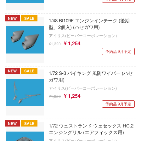
僕の心のヤバイやつ
ギアシリーズ
KEMO
鬼灯の冷徹
コ100
KC JAPAN
NEW
SALE
1/48 Bf109F エンジンインテーク (後期
型、2個入) (ハセガワ用)
デバイス
ぼっち・ざ・ろっく!
プラッツ×ケンクラフト
アイリス(ビーバーコーポレーション)
ポケモン
KKスケール
¥ 1,254
¥1,320
ターハンター
予約品 9月予定
ポチっと発明 ピカちんキット
ケス
俺の青春ラブコメはまちがっている
崩壊シリーズ
ゴールデンヘッド
NEW
SALE
1/72 S-3 バイキング 風防ワイパー (ハセ
☆王デュエルモンスターズ
僕のヒーローアカデミア
ガワ用)
ゴッドブレイブスタジオ(グッドスマイル
ャン△
ー)
アイリス(ビーバーコーポレーション)
ボーカロイド
¥ 1,254
¥1,320
ーンオーバーロード
国際貿易
予約品 9月予定
MARUTTOYS(マルットイズ)
発バーンブレイバーン
コッパーステートモデル(ビーバーコーポ
MARVEL (マーベル)
ン)
イディーン
NEW
SALE
1/72 ウェストランド ウェセックス HC.2
魔法少女まどかマギカ
エンジングリル (エアフィックス用)
コバアニ模型工房
☆白書
アイリス(ビーバーコーポレーション)