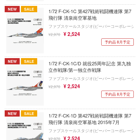
ンエイジ・ミュータント・ニンジャ・ター
ゾイド
AIMファンモデル(ビーバーコーポレーショ
NEW
SALE
1/72 F-CK-1C 第427戦術戦闘機連隊 第7
飛行隊 清泉崗空軍基地
葬送のフリーレン
たらスライムだった件
AFV CLUB(GSIクレオス)
ファブスケールスタジオ(ビーバーコーポレーショ
創彩少女庭園
¥ 2,524
-man
¥2,970
エブロ
予約品 8月予定
たら第七王子だったので、気ままに魔術を
ソニック・ザ・ヘッジホッグ
エコーテック
す
ソードアート・オンライン
AFORCE
NEW
SALE
1/72 F-CK-1C/D 就役25周年記念 第九独
by Daylight (デッド バイ デイライト)
立作戦隊/第一独立作戦隊
装甲騎兵ボトムズ
エアフォースワン(インターアライド)
ニー
ファブスケールスタジオ(ビーバーコーポレーショ
その着せ替え人形(ビスク・ドール)は恋を
¥ 2,524
エデュアルド(ビーバーコーポレーション)
¥2,970
 NOTE
予約品 8月予定
太陽の牙ダグラム
86TOYS
・ア・ライブ
ダイの大冒険
号
AMK(ビーバーコーポレーション)
NEW
SALE
1/72 F-CK-1D 第427戦術戦闘機連隊 第7
飛行隊 清泉崗空軍基地 2015年7月
破グレンラガン
ダーリン・イン・ザ・フランキス
ATS-MODELS
ファブスケールスタジオ(ビーバーコーポレーショ
VEる (とらぶる)
タイムボカンシリーズ
X-スケールモデルズ(ビーバーコーポレー
¥ 2,524
¥2,970