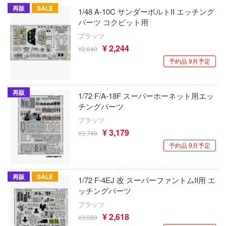
再販
SALE
1/48 A-10C サンダーボルトII エッチング
欠品商品を表示
物
パーツ コクピット用
プラッツ
ツ・アイテム
¥ 2,244
¥2,640
予約品 9月予定
表示する
文化財
再販
1/72 F/A-18F スーパーホーネット用エッ
ラ
チングパーツ
カテゴリー
(ページ移動)
プラッツ
ュア
¥ 3,179
¥3,740
プラモデル
ュア-アニメ/ゲーム作品別
予約品 9月予定
ー・トイ
ュア-シリーズ別
Qシリーズ
プラモデル-アニメ/ゲーム作品別
工具・素材・他
再販
SALE
1/72 F-4EJ 改 スーパーファントムII用 エ
ョンフィギュアシリーズ
総合
プラモデル-シリーズ別
溶剤
ッチングパーツ
て式フィギュアシリーズ
プラッツ
ory(ハイ・ストーリー)
ール
ミリタリー
ルレーン
¥ 2,618
プ別
¥3,080
ーズ(インターアライド)