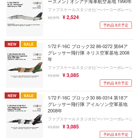
ンロンパシリーズ
ーズメン｣ オシアナ海軍航空基地 1990年
戦姫絶唱シンフォギア
Aモデル(バウマン・ビーバーコーポレーシ
ファブスケールスタジオ(ビーバーコーポレーショ
ール戦機
¥ 2,524
¥2,970
戦場のヴァルキュリア
エバーグリーン
ダン
予約品 8月予定
戦闘妖精雪風
EVOLUTION・TOY
者の成り上がり
NEW
SALE
ゼロの使い魔
1/72 F-16C ブロック32 86-0272 第64ア
EXO-6(プラッツ)
ョン飯
グレッサー飛行隊 ネリス空軍基地 2008
ゼルダの伝説
次元具象(EXSSRION)
年
クロン
ファブスケールスタジオ(ビーバーコーポレーショ
聖戦士ダンバイン
グラヴィオン
エフトイズ(プラッツ)
¥ 3,085
¥3,630
ゼンレスゾーンゼロ
士シャンゼリオン
予約品 8月予定
エレキット
ソーマン
生徒会にも穴はある！
NEW
SALE
A.B.&Kホビーキッツ(ビーバーコーポレー
1/72 F-16C ブロック30 86-0314 第18ア
グレッサー飛行隊 アイルソン空軍基地
iece of blue glass moon-
先輩はおとこのこ
AIRFIX(エアフィックス)
2008年
mics (DCコミックス)
ファブスケールスタジオ(ビーバーコーポレーショ
閃乱カグラ
エアワン・ホビー(ビーバーコーポレーショ
¥ 3,085
¥3,630
ンシリーズ
戦隊シリーズ
AIMS(ビーバーコーポレーション)
予約品 8月予定