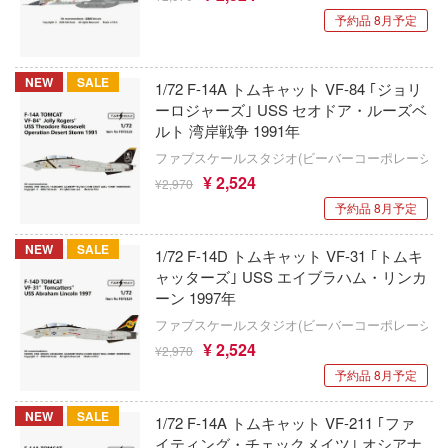
バウマン)
ィンウェーブ
予約品 8月予定
ダンガンロンパシリーズ
AML(ビーバーコーポレーション)
科学の超電磁砲
ダンボール戦機
NEW
SALE
1/72 F-14A トムキャット VF-84 ｢ジョリ
MPC(プラッツ)
キ文芸部!
ーロジャーズ｣ USS セオドア・ルーズベ
ダンダダン
ルト 湾岸戦争 1991年
AMT(プラッツ)
ベンジャーズ
盾の勇者の成り上がり
ファブスケールスタジオ(ビーバーコーポレーショ
ズフロントライン
XCX
¥ 2,524
¥2,970
ダンジョン飯
予約品 8月予定
ジェリー
MJ STUDIO
ダイアクロン
スフォーマー
NEW
SALE
ANYZ(エニーズモデルズ)
1/72 F-14D トムキャット VF-31 ｢トムキ
超重神グラヴィオン
ャッターズ｣ USS エイブラハム・リンカ
ONLINE
XESRAY STUDIO
ーン 1997年
超光戦士シャンゼリオン
り帽子のアトリエ
ファブスケールスタジオ(ビーバーコーポレーショ
APEX TOYS
¥ 2,524
¥2,970
チェンソーマン
ect
ウクライナ・エース
予約品 8月予定
月姫 -A piece of blue glass moon-
をねらえ!
MM考房(プラッツ)
NEW
SALE
1/72 F-14A トムキャット VF-211 ｢ファ
DC Comics (DCコミックス)
ガン
イティング・チェックメイツ｣ オシアナ