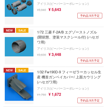
ッツ
アイリス(ビーバーコーポレーション)
GUNPRIMER（ガンプライマー）
ナイツ＆マジック
¥ 5,643
¥5,940
ン
予約品 9月予定
ガイアノーツ
NEEDY GIRL OVERDOSE
んだ夏
ガスパッチモデル(ビーバーコーポレーショ
逃げ上手の若君
しのなく頃に
NEW
SALE
1/72 三菱 F-2A/B エグゾーストノズル
(開状態、塗装マスクシール付) (ハセガ
Calbone
NieRシリーズ
ワ用)
Qモデル
ク★ロックシューター
2.5次元の誘惑
アイリス(ビーバーコーポレーション)
¥ 3,448
¥3,630
Q-six
ムアームズ
にじさんじ
予約品 9月予定
ク・ジャック
キネティック
忍者と殺し屋のふたりぐらし
NEW
SALE
1/32 Fw190D-9 フィーゼラーカッセル生
ムアームズ・ガール
CatNoodle
産 機首ガンベイカバー/ 上面カウリング
忍たま乱太郎
(ハセガワ用)
AIL
T-MODEL(ハセガワ)
ネプテューヌシリーズ
アイリス(ビーバーコーポレーション)
アーカイブ
¥ 1,672
¥1,760
キティーホークモデル(ハセガワ)
ネコぱら
予約品 9月予定
シリーズ
キャビコ(cavico)
ノーゲーム・ノーライフ