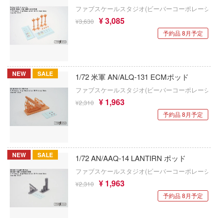
ウィングジーキット(ビーバーコーポレーシ
シャーマンキング
イク・ザ・ブラッド
ファブスケールスタジオ(ビーバーコーポレーショ
¥ 3,085
¥3,630
Wolfpack Design(ビーバーコーポレーショ
イクウィッチーズ
死亡遊戯で飯を食う。
予約品 8月予定
ITA3
コぐらし
しかのこのこのここしたんたん
ウッディジョー
ーロボット大戦OG
進撃の巨人
NEW
SALE
1/72 米軍 AN/ALQ-131 ECMポッド
AMP(バウマン・ビーバーコーポレーション
フ
シャドーハウス
ファブスケールスタジオ(ビーバーコーポレーショ
ルヒシリーズ
¥ 1,963
MGA Entertainment
¥2,310
灼眼のシャナ
予約品 8月予定
ートファイターシリーズ
エスディートイ
勝利の女神：NIKKE
トゥーン
FTF(バウマン)
serial experiments lain
NEW
SALE
・トレック
1/72 AN/AAQ-14 LANTIRN ポッド
LB★パフォーマンス
新世紀エヴァンゲリオン
ファブスケールスタジオ(ビーバーコーポレーショ
オジブリ
LCDモデルズ(インターアライド)
¥ 1,963
¥2,310
新幹線変形ロボ シンカリオン
FAMILY(スパイファミリー)
予約品 8月予定
LFモデル(ビーバーコーポレーション・ハセ
紫雲寺家の子供たち
Blade