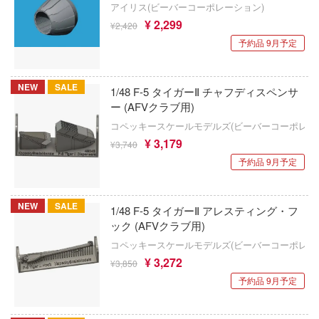
車・トラック・バイク
アイリス(ビーバーコーポレーション)
エシリーズ
ゴファイルジャパン
ドール
¥ 2,299
自動車メーカー別
デカール・シール・ステッカー
¥2,420
IdentityV 第五人格 (アイデンティティV)
飛行機・ヘリ
アワートレジャー
ード・コア
文化教材社
予約品 9月予定
その他完成品モデル
メンテナンス
アイドルマスター
戦車・軍用車両
Armabianca
は嫌なので防御力に極振りしたいと思いま
ター
コレクショントイ
自作用素材・部品
蒼き流星SPTレイズナー
NEW
SALE
鉄道
アルマホビー(ビーバーコーポレーション)
1/48 F-5 タイガーⅡ チャフディスペンサ
 CORPORATION
二『マニアック』
ー (AFVクラブ用)
ぬいぐるみ
ジオラマ(ディオラマ)
UNDERTALE
宇宙
アルゴファイルジャパン
 TOYS
コペッキースケールモデルズ(ビーバーコーポレー
 (イニシャルD)
¥ 3,179
ディスプレイ用品
あつまれ どうぶつの森
¥3,740
デザイン
船・潜水艦
アルゴ舎
千
予約品 9月予定
ンジュ・ルージュ
アークナイツ
建物・城
ARCADIA
堂
アイドリッシュセブン
ロボット
IDAPテクノロジー(バウマン)
NEW
SALE
1/48 F-5 タイガーⅡ アレスティング・フ
シリーズ
ック (AFVクラブ用)
アノーツ
あんさんぶるスターズ！！
人・動物
AOTORI MODEL(ハセガワ)
ゃんは遊びたい!
コペッキースケールモデルズ(ビーバーコーポレー
ドスマイルカンパニー
アオのハコ
¥ 3,272
その他
¥3,850
青島文化教材社
騎士テッカマンブレード
予約品 9月予定
ブキヤ
アルカナディア
IE TUNE
ICM(ハセガワ)
ドハンド
AKIRA