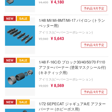
ガーデン
¥ 4,180
¥4,400
オリオンミニアチュアーズ(ビーバーコー
ョン)
東方Project
予約品 9月予定
R×HUNTER
オランジュ・ルージュ
トップをねらえ!
NEW
SALE
1/48 Mil Mi-8MT/Mi-17 パイロン (トラン
・ポッターシリーズ
ぺッター用)
オックスフォード
トライガン
ング：グレイレイヴン
アイリス(ビーバーコーポレーション)
¥ 5,643
カプコン
¥5,940
& STOCKING with GARTERBELT
桃源暗鬼
予約品 9月予定
ールド
海洋堂
盗墓筆記
Dream!(バンドリ！)
カルチュア・エンタテインメント
ドラゴンボール
NEW
SALE
1/48 F-16C/D ブロック30/40/50/70 F110
アフターバーナー (塗装マスクシール付)
金術師
回天堂
とらドラ！
(キネティック用)
・コンプレックス
アイリス(ビーバーコーポレーション)
ガスハンス(ビーバーコーポレーション)
時々ボソッとロシア語でデレる隣のアーリ
¥ 8,569
¥9,020
ー!!
KADOKAWA
ドラえもん
予約品 9月予定
ESS
KAWA DESIGN
七つの大罪
NEW
SALE
1/72 SEPECAT ジャギュアA/E アフター
BOX
バーナー (ホビーボス用)
COME4FREE
夏目友人帳