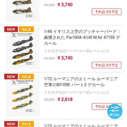
¥ 3,740
勇者刑に処す 懲罰勇者9004隊刑務記録
C&Craft
¥4,400
予約品 9月予定
C&A Global Ltd. X CCSTOYS
勇者シリーズ
CCP
鎧伝サムライトルーパー
NEW
SALE
1/48 イギリス上空のブッチャーバード：
鹵獲された Fw190A-4/U8 W.Nr 47155 デ
JUST TOYS
妖怪ウォッチ
カール
JTTツリー(プラッツ)
トロモデル(ビーバーコーポレーション)
幼稚園WARS
¥ 3,740
¥4,400
HOZAN(ホーザン)
ヨスガノソラ
予約品 9月予定
JOYTOY
ラブライブ！
NEW
SALE
1/72 ルーマニアのエミール ルーマニア
空軍のBf109E パート2 デカール
JYKYS
らんま1/2
トロモデル(ビーバーコーポレーション)
SynQ Lab.
らき☆すた
¥ 2,618
¥3,080
予約品 9月予定
秋東精工
楽園追放
絞り込む
シップヤードワークス(VIC)
羅小黑戰記
NEW
SALE
1/72 ルーマニアのエミール ルーマニア