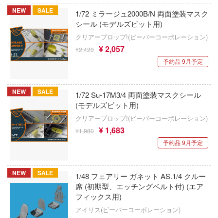
OK模型
NEW
SALE
1/72 ミラージュ2000B/N 両面塗装マスク
天元突破グレンラガン
元の誘惑
シール (モデルズビット用)
橘猫工業
To LOVEる (とらぶる)
んじ
クリアープロップ!(ビーバーコーポレーション)
OMAHA
¥ 2,057
¥2,420
殺し屋のふたりぐらし
ドルフィンウェーブ
予約品 9月予定
オートワールド
乱太郎
とある科学の超電磁砲
株式会社OKC
ューヌシリーズ
NEW
SALE
1/72 Su-17M3/4 両面塗装マスクシール
ドキドキ文芸部!
オートカルト
(モデルズビット用)
ら
東京リベンジャーズ
クリアープロップ!(ビーバーコーポレーション)
OTAKU TOYS
ーム・ノーライフ
¥ 1,683
¥1,980
ドールズフロントライン
予約品 9月予定
オレンジホビー(ビーバーコーポレーション
く細胞
トムとジェリー
オーキッドシード
ン・ホテルへようこそ
NEW
SALE
トランスフォーマー
1/48 フェアリー ガネット AS.1/4 クルー
系リューナイト
オットーモビル
席 (初期型、エッチングベルト付) (エア
刀剣乱舞ONLINE
フィックス用)
ールD×D
オールモストリアル
アイリス(ビーバーコーポレーション)
とんがり帽子のアトリエ