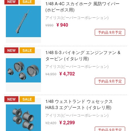
プリキュア
士レイアース
NEW
SALE
1/48 A-4C スカイホーク 風防ワイパー
KASLホビー(ビーバーコーポレーション)
(ホビーボス用)
ヴ
プリンセスコネクト！Re:Dive
Gecco
アイリス(ビーバーコーポレーション)
ガーシリーズ
¥ 940
ペルソナシリーズ
¥990
ゲインコーププロダクツ(ホビージャパン)
予約品 9月予定
ンズ
ヘブンバーンズレッド
ゲッコー・モデル
途
ヘタリア
NEW
SALE
ケーアンドエス(プラッツ)
1/48 S-3 バイキング エンジンファン &
生 ～異世界行ったら本気だす～
タービン (イタレリ用)
ヘキサギア
KAモデル(ビーバーコーポレーション)
アイリス(ビーバーコーポレーション)
逅メガロマリア
ベルセルク
¥ 4,702
¥4,950
ケンクラフト(プラッツ)
コナン
予約品 9月予定
北斗の拳
ケンファイ
インアビス
ホロライブ
ケンエレファント
NEW
SALE
ァー:リファンタジオ
1/48 ウェストランド ウェセックス
HAS.3 エグゾースト (イタレリ用)
星空鉄道とシロの旅
KEYAKI Hobby
ロウィーゴ
アイリス(ビーバーコーポレーション)
星のカービィ
¥ 2,299
ット
ゲートウェイ・オートアート・ジャパン
¥2,420
予約品 9月予定