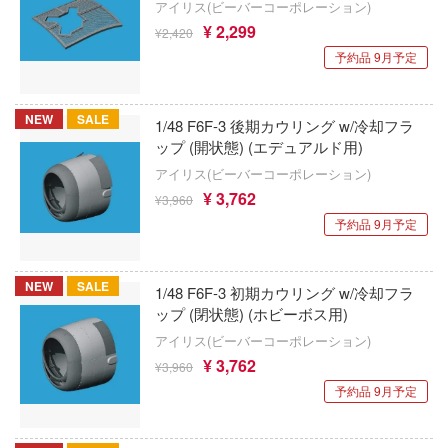
アイリス(ビーバーコーポレーション)
クアトロポルテ
¥ 2,299
L (マーベル)
¥2,420
フレームアームズ
クリエイティブPR
予約品 9月予定
女まどかマギカ
ブラック・ジャック
クレイジーフィギュア
女にあこがれて
NEW
SALE
フレームアームズ・ガール
1/48 F6F-3 後期カウリング w/冷却フラ
クラッシーホビー(ビーバーコーポレーショ
ップ (開状態) (エデュアルド用)
ス
FAIRY TAIL
アイリス(ビーバーコーポレーション)
クレーネル
旅々
¥ 3,762
¥3,960
ブルーアーカイブ
CREATIVE FIELD
ロインが多すぎる！
予約品 9月予定
Fateシリーズ
雀替建构 Queti Tectonics
女ノ魔女裁判
ブルーロック
NEW
SALE
1/48 F6F-3 初期カウリング w/冷却フラ
ClawsUp
雄伝ワタル
ップ (閉状態) (ホビーボス用)
ファイナルファンタジー
グランゾート
クラシックモデルレプリカーズ
アイリス(ビーバーコーポレーション)
¥ 3,762
文豪ストレイドッグス
¥3,960
記リュウケンドー
クールプロップス
予約品 9月予定
新世紀GPXサイバーフォーミュラ
nen Krieger(マシーネンクリーガー)
KPモデル(ビーバーコーポレーション)