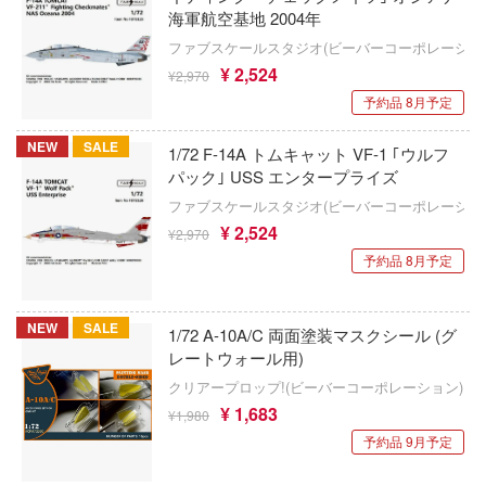
エクスプラス
海軍航空基地 2004年
鬼
デジモンシリーズ
ファブスケールスタジオ(ビーバーコーポレーショ
喜玩社(X-PLAY)
記
¥ 2,524
¥2,970
ティーンエイジ・ミュータント・ニンジャ
AVIモデル(ビーバーコーポレーション)
トルズ
予約品 8月予定
ンボール
エイビス
転生したらスライムだった件
NEW
SALE
1/72 F-14A トムキャット VF-1 ｢ウルフ
ラ！
パック｣ USS エンタープライズ
AZモデル(ビーバーコーポレーション)
D.Gray-man
ソッとロシア語でデレる隣のアーリャさん
ファブスケールスタジオ(ビーバーコーポレーショ
MYKデザイン
¥ 2,524
転生したら第七王子だったので、気ままに
¥2,970
もん
極めます
予約品 8月予定
HMA(エイチエムエー)
大罪
Dead by Daylight (デッド バイ デイライト
人帳
Hモデルデカール(ビーバーコーポレーショ
NEW
SALE
1/72 A-10A/C 両面塗装マスクシール (グ
ディズニー
レートウォール用)
＆マジック
ARTOプロダクション(ビーバーコーポレー
DEATH NOTE
クリアープロップ!(ビーバーコーポレーション)
 GIRL OVERDOSE
HSMODELS(モデルアート)
¥ 1,683
¥1,980
デート・ア・ライブ
手の若君
予約品 9月予定
銘匠伝(MJZ STUDIO)
鉄人28号
シリーズ