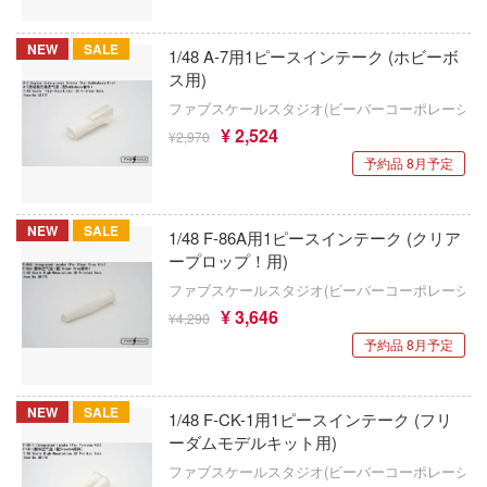
ョン)
 Pockets
ゲゲゲの鬼太郎
NEW
SALE
ウォルターソンズジャパン(プラッツ)
1/48 A-7用1ピースインテーク (ホビーボ
NUTES SISTERS (サーティ ミニッツ シス
ス用)
けいおん!
WAVE CORPORATION
ファブスケールスタジオ(ビーバーコーポレーショ
ご注文はうさぎですか？
ハーレム
¥ 2,524
¥2,970
ウィリー
予約品 8月予定
マンキング
荒野のコトブキ飛行隊
WETA Workshop
戯で飯を食う。
小林さんちのメイドラゴン
WHELART
NEW
SALE
1/48 F-86A用1ピースインテーク (クリア
このこのここしたんたん
ゴジラ
ープロップ！用)
WIND TOYS
ファブスケールスタジオ(ビーバーコーポレーショ
巨人
この素晴らしい世界に祝福を！
¥ 3,646
ウイング
¥4,290
ーハウス
予約品 8月予定
ゴールデンカムイ
WINGS INC
シャナ
五等分の花嫁
ウルティマラティオ(バウマン・ビーバー
NEW
SALE
神：NIKKE
1/48 F-CK-1用1ピースインテーク (フリ
ーション)
古見さんは、コミュ症です。
ーダムモデルキット用)
xperiments lain
ウクライナ・コンドル(バウマン)
ファブスケールスタジオ(ビーバーコーポレーショ
サイレントヒルシリーズ