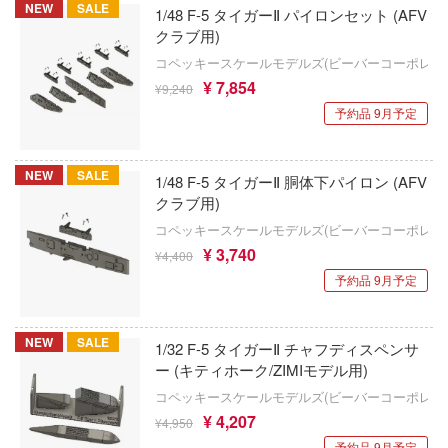
ANT
大漫匠Animester
NEW
SALE
1/48 F-5 タイガーⅡ パイロンセット (AFV
クラブ用)
マン (ULTRAMAN)
アトリエシリーズ
AniGame
クレオス
コペッキースケールモデルズ(ビーバーコーポレー
やつら
アーマード・コア
¥ 7,854
アネックスツール
¥9,240
練
予約品 9月予定
 プリティーダービー
痛いのは嫌なので防御力に極振りしたいと
Amusing Hobby(ビーバーコーポレーション/
A
す。
艦ヤマト
IBGモデルス(バウマン・ビーバーコーポ
ナー色彩株式会社
NEW
SALE
1/48 F-5 タイガーⅡ 胴体下パイロン (AFV
伊藤潤二『マニアック』
ン)
 RING
クラブ用)
ヤ
頭文字D (イニシャルD)
説 軌跡シリーズ
アムス(ビーバーコーポレーション)
コペッキースケールモデルズ(ビーバーコーポレー
(ビーバーコーポレーション)
¥ 3,740
¥4,400
消防隊
一騎当千
IATOYS(アイエートイズ)
予約品 9月予定
ラトミー
ーロード
犬夜叉
アーモリー(バウマン・ビーバーコーポレー
ーテック
子
NEW
SALE
イースシリーズ
1/32 F-5 タイガーⅡ チャフディスペンサ
IOMキット(ビーバーコーポレーション)
ミル
ー (キティホーク/ZIMIモデル用)
辛料
宇崎ちゃんは遊びたい!
株式会社 アーテック
コペッキースケールモデルズ(ビーバーコーポレー
社
がこんなに可愛いわけがない
¥ 4,207
¥4,950
宇宙の騎士テッカマンブレード
アイコニックスタジオ
ダイ
予約品 9月予定