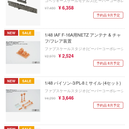
コペッキースケールモデルズ(ビーバーコーポレー
ズ&パンツァー
狼と香辛料
¥ 6,358
ップメニュー
Astrum Design
¥7,480
予約品 9月予定
ルイ
俺の妹がこんなに可愛いわけがない
アートスケールキット
プページ
記ドラグナー
王様ランキング
い物ガイド
Art Spirits
NEW
SALE
1/48 IAF F-16A用NETZ アンテナ & チャ
フ/フレア装置
い合わせ
お隣の天使様にいつの間にか駄目人間にさ
ART MODEL(バウマン・ビーバーコーポ
た件
ファブスケールスタジオ(ビーバーコーポレーショ
ン)
ウの許嫁
概要
¥ 2,524
¥2,970
お兄ちゃんはおしまい!
Malice
アーティストホビー(ビーバーコーポレーシ
予約品 8月予定
イバシーポリシー
ーイビバップ
仮面ライダー
AMMO(ビーバーコーポレーション)
S公式アカウント
NEW
SALE
ムシリーズ
1/48 パイソン-3/PL-8ミサイル (4セット)
怪獣8号
i8TOYS
ファブスケールスタジオ(ビーバーコーポレーショ
Tube 公式アカウント
者隊ガッチャマン
陰の実力者になりたくて!
アメリカレベル(ハセガワ)
¥ 3,646
¥4,290
キャプターさくら
予約品 8月予定
アカウント
かげきしょうじょ!!
RTディオラマ(ビーバーコーポレーション)
ズバンドクライ
艦隊これくしょん -艦これ-
鋼鉄浪漫製造所(IRON ROMANCE WORKS
E公式アカウント
ガンレディ
NEW
SALE