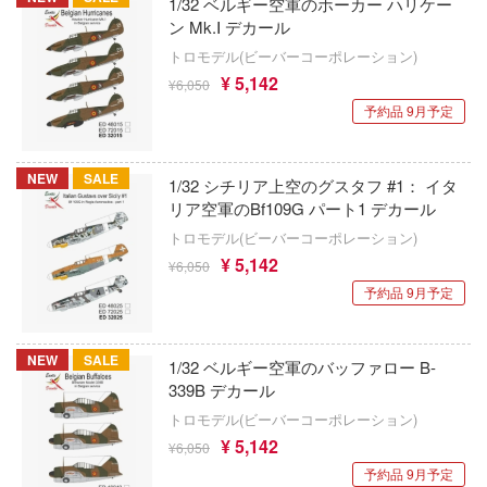
1/32 ベルギー空軍のホーカー ハリケー
マジンガーシリーズ
ン Mk.Ⅰ デカール
ス・リコイル
サイバーホビー
ミニオンズ
トロモデル(ビーバーコーポレーション)
ゼロから始める異世界生活
サイバーエージェント
¥ 5,142
¥6,050
無期迷途
アーモリー
予約品 9月予定
サルビノスJRモデルズ(プラッツ)
無職転生 ～異世界行ったら本気だす～
：1999
SUN QUEEN
NEW
SALE
1/32 シチリア上空のグスタフ #1： イタ
無限邂逅メガロマリア
クマ
リア空軍のBf109G パート1 デカール
月見草 SUNDROPS
名探偵コナン
くシリーズ
トロモデル(ビーバーコーポレーション)
ザ・ボディ(ビーバーコーポレーション)
¥ 5,142
¥6,050
ンメイデン
メイドインアビス
予約品 9月予定
斎藤塗料株式会社
(ルビー)
メタファー:リファンタジオ
33 INDUSTRY
に剣心
NEW
SALE
1/32 ベルギー空軍のバッファロー B-
メカトロウィーゴ
339B デカール
サンダーモデル(バウマン/ハセガワ)
マン
メダロット
トロモデル(ビーバーコーポレーション)
サルボモデル(VIC)
ップ
¥ 5,142
¥6,050
メタルギアシリーズ
予約品 9月予定
サン・ディテール(ビーバーコーポレーショ
IECE (ワンピース)