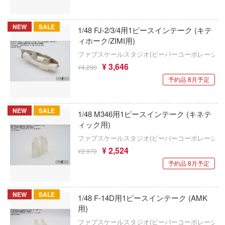
American Muscle
科学忍者隊ガッチャマン
甲ガイバー
ALUMINA
NEW
SALE
1/48 FJ-2/3/4用1ピースインテーク (キテ
カードキャプターさくら
察パトレイバー
ィホーク/ZIMI用)
アルター
ファブスケールスタジオ(ビーバーコーポレーショ
ガールズバンドクライ
ツ・アイ
アルテコ
¥ 3,646
¥4,290
ガールガンレディ
予約品 8月予定
アルファマックス
艦ナデシコ
ギルティクラウン
RMZ ホビー(童友社)
NEW
SALE
AD
1/48 M346用1ピースインテーク (キネテ
機甲創世記モスピーダ
ィック用)
アルクラッドII(プラッツ)
DYNAZENON/GRIDMAN
キン肉マン
ファブスケールスタジオ(ビーバーコーポレーショ
アニュラス
¥ 2,524
シャージョウ
¥2,970
キルラキル
予約品 8月予定
アルビオンアロイズ(ビーバーコーポレーシ
ンしんちゃん
銀河英雄伝説
ン
RPGモデル(ハセガワ)
NEW
SALE
1/48 F-14D用1ピースインテーク (AMK
銀河漂流バイファム
バスケ
用)
インフィニモデル(ピットロード)
銀河特急 ミルキー☆サブウェイ
ファブスケールスタジオ(ビーバーコーポレーショ