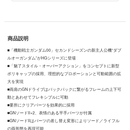
ゃんは遊びたい!
ドスマイルカンパニー
騎士テッカマンブレード
ブキヤ
IE TUNE
ドハンド
ANT
商品説明
マン (ULTRAMAN)
■「機動戦士ガンダム00」セカンドシーズンの新主人公機“ダブ
クレオス
やつら
ルオーガンダム”がHGシリーズに登場
練
■「魅了スタイル・オーバーアクション」をコンセプトに新型
 プリティーダービー
ポリキャップの採用、理想的なプロポーションと可動範囲の拡
A
艦ヤマト
大を実現
ナー色彩株式会社
■両肩のGNドライブはバックパックに繋がるフレームの上下可
 RING
ヤ
動とあわせてフレキシブルに可動
説 軌跡シリーズ
■要所にクリアパーツを効果的に採用
(ビーバーコーポレーション)
消防隊
■GNソードII×2、表情のある平手パーツが付属
ラトミー
■GNソードIIはパーツの差し替え変形によりソード／ライフル
ーロード
の両形態を再現可能
ーテック