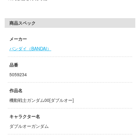
子
ミル
辛料
商品スペック
社
がこんなに可愛いわけがない
ダイ
メーカー
ンキング
キューパーツ
バンダイ（BANDAI）
天使様にいつの間にか駄目人間にされてい
ガワ
品番
ゃんはおしまい!
エムオフィスエー
5059234
イダー
トロード
作品名
ミ模型
機動戦士ガンダム00[ダブルオー]
力者になりたくて!
モ向上委員会
キャラクター名
ょうじょ!!
ム1スタジオ
ダブルオーガンダム
くしょん -艦これ-
ッツ