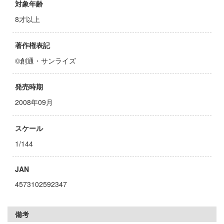
お借りします
ージャパン
対象年齢
8才以上
様は告らせたい？～天才たちの恋愛頭脳戦
ィコム・トイ
著作権表記
メーカーをすべて見る
ヒットマンREBORN!
©創通・サンライズ
ズ&パンツァー
ップメニュー
発売時期
ルイ
プページ
2008年09月
記ドラグナー
い物ガイド
スケール
い合わせ
1/144
ウの許嫁
概要
Malice
JAN
イバシーポリシー
ーイビバップ
4573102592347
S公式アカウント
ムシリーズ
備考
Tube 公式アカウント
者隊ガッチャマン