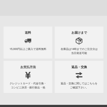
ンしんちゃん
ン
バスケ
ひとりごと
送料
お届けまで
動隊
ーロボ
15,000円以上ご購入で
送料無料
在庫品は14時までの
ご注文分は
当日発送可能
子で割り切れない
お支払方法
返品・交換
線
クレジットカード・代金引換・
返品・交換に関してはこちらを
の鬼太郎
コンビニ決済・銀行振込・他
ご確認下さい。
!
はうさぎですか？