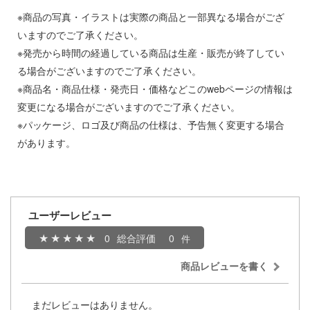
※商品の写真・イラストは実際の商品と一部異なる場合がござ
キャプターさくら
アカウント
いますのでご了承ください。
ズバンドクライ
※発売から時間の経過している商品は生産・販売が終了してい
E公式アカウント
る場合がございますのでご了承ください。
ガンレディ
※商品名・商品仕様・発売日・価格などこのwebページの情報は
ィクラウン
Tok 公式アカウント
変更になる場合がございますのでご了承ください。
※パッケージ、ロゴ及び商品の仕様は、予告無く変更する場合
世記モスピーダ
があります。
マン
キル
雄伝説
ユーザーレビュー
流バイファム
0
総合評価
0
急 ミルキー☆サブウェイ
商品レビューを書く
ティーハニー
まだレビューはありません。