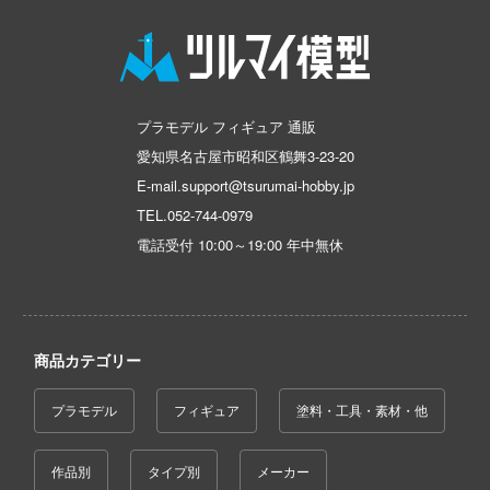
コトブキ飛行隊
んちのメイドラゴン
プラモデル フィギュア 通販
晴らしい世界に祝福を！
愛知県名古屋市昭和区鶴舞3-23-20
デンカムイ
E-mail.support@tsurumai-hobby.jp
TEL.
052-744-0979
の花嫁
電話受付 10:00～19:00 年中無休
んは、コミュ症です。
ントヒルシリーズ
大戦
商品カテゴリー
NUTES MISSIONS (サーティ ミニッツ ミッ
プラモデル
フィギュア
塗料・工具・素材・他
)
ーバード
作品別
タイプ別
メーカー