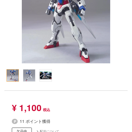
Qシリーズ
工具・素材・他
ョンフィギュアシリーズ
総合
溶剤
・アイテム
て式フィギュアシリーズ
ory(ハイ・ストーリー)
ール
ルレーン
プ別
ーズ(インターアライド)
しトライアングル
化財
トラック・バイク
メーカー別
ル・シール・ステッカー
ityV 第五人格 (アイデンティティV)
機・ヘリ
完成品モデル
ナンス
ルマスター
・軍用車両
ショントイ
素材・部品
星SPTレイズナー
るみ
(ディオラマ)
TALE
プレイ用品
れ どうぶつの森
潜水艦
ナイツ
¥ 1,100
・城
リッシュセブン
11 ポイント獲得
ット
んぶるスターズ！！
欠品中
配送について