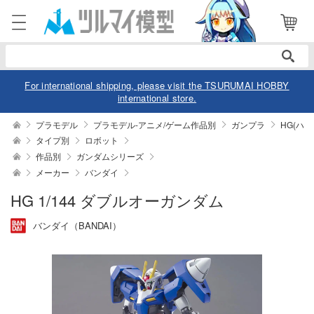
電話で注文・問い合わせ
052-744-0979
電話受付 10:00～19:00
年中無休
For international shipping, please visit the TSURUMAI HOBBY
international store.
ログイン
会員登録
プラモデル
プラモデル-アニメ/ゲーム作品別
ガンプラ
HG(ハ
タイプ別
ロボット
作品別
ガンダムシリーズ
商品
閲覧履歴
お気に入り
メーカー
バンダイ
カテゴリー
HG 1/144 ダブルオーガンダム
バンダイ（BANDAI）
デル
デル-アニメ/ゲーム作品別
ュア
デル-シリーズ別
ュア-アニメ/ゲーム作品別
ー・トイ
リー
ュア-シリーズ別