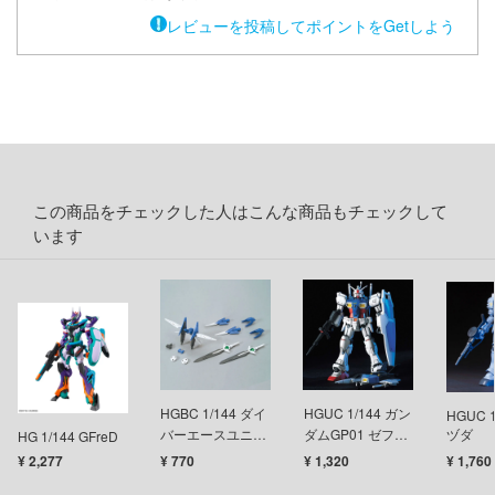
テン翼
レビューを投稿してポイントをGetしよう
刃
機
Y GEARシリーズ
甲ガイバー
この商品をチェックした人はこんな商品もチェックして
察パトレイバー
います
ツ・アイ
艦ナデシコ
AD
HGBC 1/144 ダイ
HGUC 1/144 ガン
HGUC 1
DYNAZENON/GRIDMAN
バーエースユニッ
ダムGP01 ゼフィ
ヅダ
HG 1/144 GFreD
ト
ランサス
¥ 2,277
¥ 770
¥ 1,320
¥ 1,760
シャージョウ