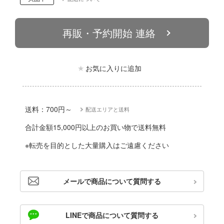
動物
ハコ
他
ナディア
再販・予約開始 連絡
カー
エシリーズ
お気に入りに追加
ゴファイルジャパン
ード・コア
文化教材社
は嫌なので防御力に極振りしたいと思いま
ター
送料：700円～
配送エリアと送料
 CORPORATION
合計金額15,000円以上のお買い物で送料無料
二『マニアック』
 TOYS
※転売を目的とした大量購入はご遠慮ください
 (イニシャルD)
デザイン
千
メールで商品について質問する
ンジュ・ルージュ
堂
シリーズ
LINEで商品について質問する
アノーツ