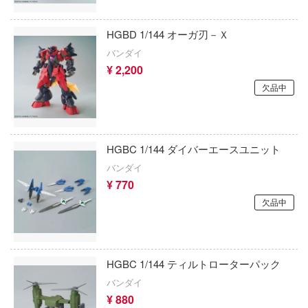
晴らしい世界に祝福を！
ン)
機動戦艦ナデシコ
デンカムイ
HGBD 1/144 オーガ刃－Ｘ
ILIAD DESIGN(ビーバーコーポレーション
CLANNAD
バンダイ
の花嫁
インペリアルホビープロダクション(ビー
¥ 2,200
ポレーション)
SSSS.DYNAZENON/GRIDMAN
んは、コミュ症です。
欠品中
E-Model(プラッツ/童友社)
クラッシャージョウ
ントヒルシリーズ
株式会社イクリエ
クレヨンしんちゃん
大戦
HGBC 1/144 ダイバーエースユニット
Eclipse Collectibles
くまモン
NUTES MISSIONS (サーティ ミニッツ ミッ
バンダイ
)
¥ 770
イドラ(ビーバーコーポレーション)
黒子のバスケ
欠品中
ーバード
Eclipse Feather
薬屋のひとりごと
NG OF FIGHTERS
E.Monster
攻殻機動隊
NUTES FANTASY(サーティ ミニッツ ファン
HGBC 1/144 ティルトローターパック
EASTERN EXPRESS(イースタンエクス
ゲッターロボ
バンダイ
ーパンク: エッジランナーズ
¥ 880
EUSUN
原神