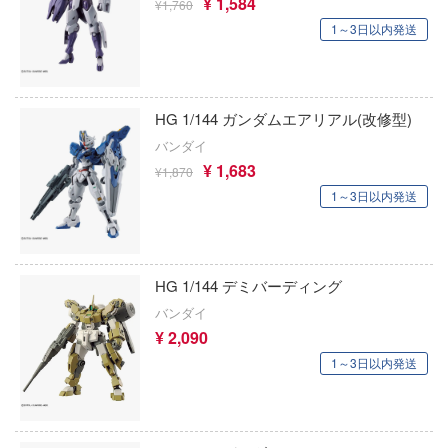
¥ 1,584
¥1,760
ンキング
宇崎ちゃんは遊びたい!
キューパーツ
株式会社 アーテック
1～3日以内発送
天使様にいつの間にか駄目人間にされてい
宇宙の騎士テッカマンブレード
ガワ
アイコニックスタジオ
ゃんはおしまい!
エムオフィスエー
VALKYRIE TUNE
アズール・フロム(ビーバーコーポレーショ
HG 1/144 ガンダムエアリアル(改修型)
イダー
トロード
バンダイ
VALORANT
アゾンインターナショナル
¥ 1,683
¥1,870
ミ模型
ウルトラマン (ULTRAMAN)
AXYTOYS
1～3日以内発送
力者になりたくて!
モ向上委員会
うる星やつら
アイラブキット(ビーバーコーポレーション
ょうじょ!!
ム1スタジオ
ウマ娘 プリティーダービー
アティチュードアビエーション(ビーバー
HG 1/144 デミバーディング
くしょん -艦これ-
ーション)
ッツ
宇宙戦艦ヤマト
バンダイ
お借りします
ージャパン
アタックホビーキット(ビーバーコーポレー
¥ 2,090
ELDEN RING
1～3日以内発送
様は告らせたい？～天才たちの恋愛頭脳戦
ィコム・トイ
iHCM(ホビージャパン)
英雄伝説 軌跡シリーズ
アトランティスモデル(ビーバーコーポレ
メーカーをすべて見る
ヒットマンREBORN!
炎炎ノ消防隊
ン・プラッツ)