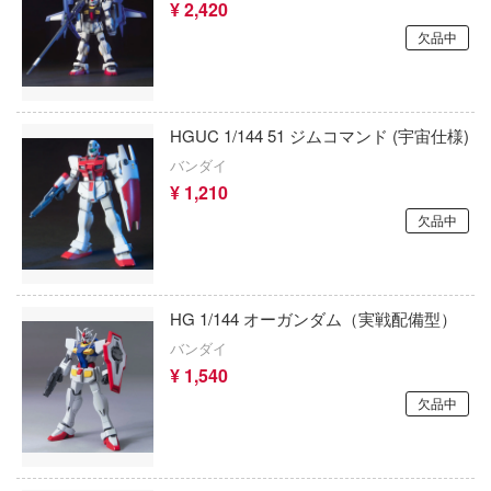
PANTY & STOCKING with GARTERBELT
¥ 2,420
クロックワークス
イブ
欠品中
パルワールド
グリューツィラボ
道とシロの旅
BanG Dream!(バンドリ！)
グッドスマイルレーシング
ービィ
HGUC 1/144 51 ジムコマンド (宇宙仕様)
鋼の錬金術師
GoodSmile Moment
のヤバイやつ
バンダイ
バディ・コンプレックス
¥ 1,210
冷徹
グッドスマイルカンパニー
欠品中
ハイキュー!!
・ざ・ろっく!
GoodShow
BEATLESS
ン
グレンコモデル(プラッツ)
BEASTBOX
HG 1/144 オーガンダム（実戦配備型）
と発明 ピカちんキット
株式会社クラチ
バンダイ
ピーナッツ
リーズ
グッドスマイルアーツ上海
¥ 1,540
ーローアカデミア
ピクミン
欠品中
グレートウォールホビー
ロイド
光が死んだ夏
クリアープロップ!(ビーバーコーポレーショ
TTOYS(マルットイズ)