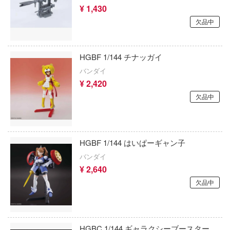
アンリミ・モデル(プラッツ)
¥ 1,430
カウボーイビバップ
甲ガイバー
欠品中
アミ
ガンダムシリーズ
察パトレイバー
American Muscle
HGBF 1/144 チナッガイ
ツ・アイ
科学忍者隊ガッチャマン
ALUMINA
バンダイ
カードキャプターさくら
¥ 2,420
アルター
艦ナデシコ
欠品中
ガールズバンドクライ
アルテコ
AD
ガールガンレディ
アルファマックス
DYNAZENON/GRIDMAN
ギルティクラウン
HGBF 1/144 はいぱーギャン子
RMZ ホビー(童友社)
シャージョウ
バンダイ
機甲創世記モスピーダ
¥ 2,640
ンしんちゃん
アルクラッドII(プラッツ)
欠品中
キン肉マン
ン
アニュラス
キルラキル
バスケ
アルビオンアロイズ(ビーバーコーポレーシ
銀河英雄伝説
HGBC 1/144 ギャラクシーブースター