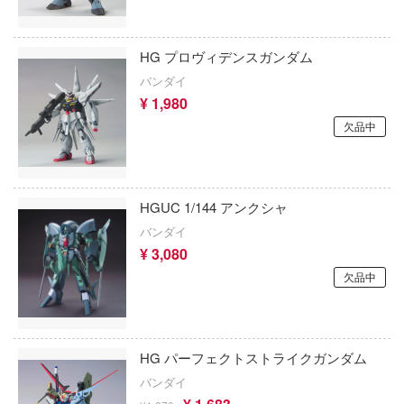
士レイアース
文豪ストレイドッグス
クールプロップス
ヴ
新世紀GPXサイバーフォーミュラ
KPモデル(ビーバーコーポレーション)
HG プロヴィデンスガンダム
ガーシリーズ
プリキュア
バンダイ
KASLホビー(ビーバーコーポレーション)
¥ 1,980
ンズ
プリンセスコネクト！Re:Dive
Gecco
欠品中
途
ペルソナシリーズ
ゲインコーププロダクツ(ホビージャパン)
生 ～異世界行ったら本気だす～
ヘブンバーンズレッド
ゲッコー・モデル
HGUC 1/144 アンクシャ
逅メガロマリア
ヘタリア
バンダイ
ケーアンドエス(プラッツ)
コナン
¥ 3,080
ヘキサギア
KAモデル(ビーバーコーポレーション)
インアビス
欠品中
ベルセルク
ケンクラフト(プラッツ)
ァー:リファンタジオ
北斗の拳
ロウィーゴ
ケンファイ
HG パーフェクトストライクガンダム
ホロライブ
ット
ケンエレファント
バンダイ