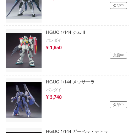
メダロット
欠品中
ンマン
サルボモデル(VIC)
メタルギアシリーズ
サン・ディテール(ビーバーコーポレーショ
モブサイコ100
HGUC 1/144 ジムIII
サンスター
バンダイ
メガミデバイス
¥ 1,650
新時模型
鳴潮
欠品中
Zimiモデル(ハセガワ)
モンスターハンター
XIAOT(シャオティー)
やはり俺の青春ラブコメはまちがっている
HGUC 1/144 メッサーラ
シュエンホワスタジオ
バンダイ
遊☆戯☆王デュエルモンスターズ
ジュウロクホウイ
¥ 3,740
ゆるキャン△
欠品中
ジャダトイズ
ユニコーンオーバーロード
ジョニーライトニング
勇気爆発バーンブレイバーン
HGUC 1/144 ガーベラ・テトラ
ジェソン(ジェイソン)・スタジオ(バウマ