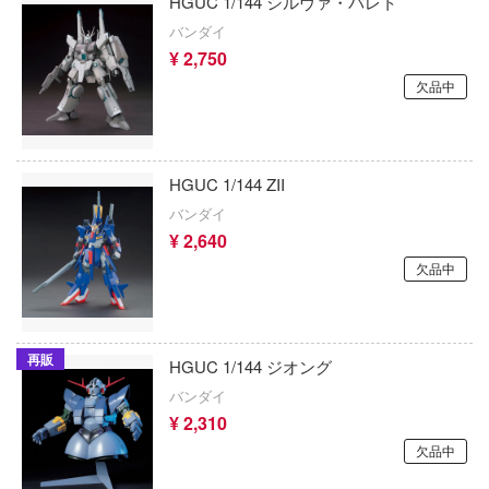
HGUC 1/144 シルヴァ・バレト
MARVEL (マーベル)
ン)
処す 懲罰勇者9004隊刑務記録
バンダイ
魔法少女まどかマギカ
¥ 2,750
リーズ
コバアニ模型工房
欠品中
魔法少女にあこがれて
ムライトルーパー
コーギー
ォッチ
マクロス
COSMOS SORA STUDIO
HGUC 1/144 ZII
ARS
魔女の旅々
KOITAKE
バンダイ
ノソラ
負けヒロインが多すぎる！
コトブキヤ
¥ 2,640
イブ！
欠品中
魔法少女ノ魔女裁判
コータリモデルス(ビーバーコーポレーショ
/2
魔神英雄伝ワタル
光栄堂
すた
再販
HGUC 1/144 ジオング
魔動王グランゾート
コラモデルス(ビーバーコーポレーション)
放
バンダイ
魔弾戦記リュウケンドー
コペッキースケールモデルズ(ビーバーコ
¥ 2,310
戰記
ション)
欠品中
Machinen Krieger(マシーネンクリーガー)
隊07式戦車 なっちん
ゴッドハンド