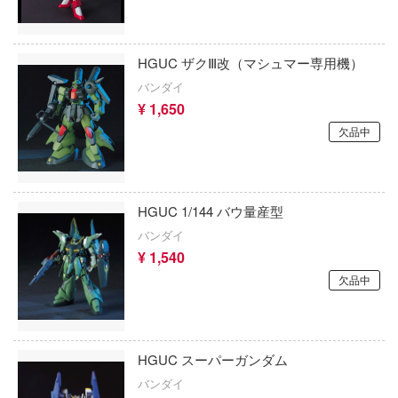
ロック
キティーホークモデル(ハセガワ)
ネコぱら
ナルファンタジー
HGUC ザクⅢ改（マシュマー専用機）
キャビコ(cavico)
ノーゲーム・ノーライフ
トレイドッグス
バンダイ
キット・ソルジャーズ(バウマン・ビーバ
¥ 1,650
はたらく細胞
GPXサイバーフォーミュラ
レーション)
欠品中
ハズビン・ホテルへようこそ
ュア
Giveme5ive
覇王大系リューナイト
スコネクト！Re:Dive
GIGA GARAGE(ベルファイン)
HGUC 1/144 バウ量産型
ナシリーズ
ハイスクールD×D
キタンクラブ
バンダイ
バーンズレッド
バニーガーデン
¥ 1,540
京都フィギュア
欠品中
ア
HUNTER×HUNTER
キューズQ
ギア
ハリー・ポッターシリーズ
京商
ルク
HGUC スーパーガンダム
パニシング：グレイレイヴン
KEEPGOING Studio
バンダイ
拳