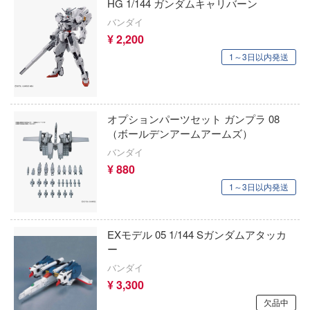
HG 1/144 ガンダムキャリバーン
ズ&パンツァー
オーバーロード
ップメニュー
アトランティックケース
バンダイ
¥ 2,200
ルイ
推しの子
プページ
アスナロウモデル
1～3日以内発送
記ドラグナー
狼と香辛料
い物ガイド
Astrum Design
い合わせ
俺の妹がこんなに可愛いわけがない
アートスケールキット
オプションパーツセット ガンプラ 08
ウの許嫁
概要
王様ランキング
（ボールデンアームアームズ）
Art Spirits
Malice
バンダイ
イバシーポリシー
お隣の天使様にいつの間にか駄目人間にさ
ART MODEL(バウマン・ビーバーコーポ
¥ 880
ーイビバップ
た件
ン)
1～3日以内発送
S公式アカウント
ムシリーズ
お兄ちゃんはおしまい!
アーティストホビー(ビーバーコーポレーシ
Tube 公式アカウント
者隊ガッチャマン
仮面ライダー
AMMO(ビーバーコーポレーション)
EXモデル 05 1/144 Sガンダムアタッカ
ー
キャプターさくら
アカウント
怪獣8号
i8TOYS
バンダイ
ズバンドクライ
¥ 3,300
陰の実力者になりたくて!
アメリカレベル(ハセガワ)
E公式アカウント
ガンレディ
欠品中