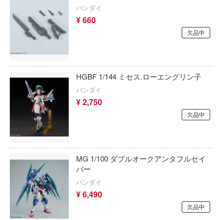
ウルティマラティオ(バウマン・ビーバー
エヴァンゲリオン
バンダイ
ーション)
古見さんは、コミュ症です。
¥ 660
変形ロボ シンカリオン
欠品中
ウクライナ・コンドル(バウマン)
サイレントヒルシリーズ
家の子供たち
USCP(ウクライニアン・スケール・カー
サクラ大戦
;GATE
ダクションズ)(ビーバーコーポレーション)
HGBF 1/144 ミセス.ローエングリン子
戦
30 MINUTES MISSIONS (サーティ ミニ
ヴァストモデル(ビーバーコーポレーション
ションズ)
バンダイ
アントロボ
¥ 2,750
ウエムラ塗装店
サンダーバード
欠品中
ョの奇妙な冒険
ヴェルテクス
THE KING OF FIGHTERS
室の人間嫌い教師
ヴェスパモデルキット(ビーバーコーポレー
30 MINUTES FANTASY(サーティ ミニッ
ソーマ
MG 1/100 ダブルオークアンタフルセイ
タジー)
ヴェスピッドモデル(ビーバーコーポレーシ
バー
ラ友崎くん
サイバーパンク: エッジランナーズ
バンダイ
VIARGIEY(ヴァイアルギー)
キャラ！
¥ 6,490
Summer Pockets
VISION
欠品中
レインどこへいく?
30 MINUTES SISTERS (サーティ ミニッ