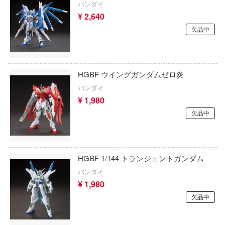
バンダイ
ストライク・ザ・ブラッド
AJMモデルス(バウマン)
¥ 2,640
欠品中
ストライクウィッチーズ
AISNO Games
フリーレン
すみっコぐらし
女庭園
エスワンフォー
スーパーロボット大戦OG
ク・ザ・ヘッジホッグ
HGBF ウイングガンダムゼロ炎
エレール(プラッツ)
バンダイ
アート・オンライン
スマーフ
ADKEMOTIONS(エーディーケー)
¥ 1,980
兵ボトムズ
欠品中
涼宮ハルヒシリーズ
SBSモデル(ビーバーコーポレーション)
せ替え人形(ビスク・ドール)は恋をする
ストリートファイターシリーズ
エアテックス
牙ダグラム
スプラトゥーン
LZモデル(バウマン)
HGBF 1/144 トランジェントガンダム
大冒険
バンダイ
スター・トレック
エムアンドオー
¥ 1,980
ン・イン・ザ・フランキス
スタジオジブリ
欠品中
エンバートイズ
ボカンシリーズ
SPY×FAMILY(スパイファミリー)
エイビーシーホビー