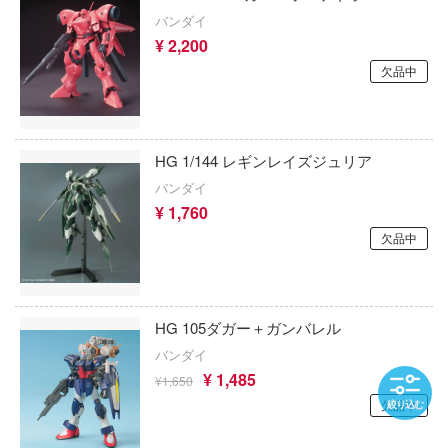
勇者ライディーン
バーコーポレーション))
バンダイ
¥ 2,200
幽☆遊☆白書
ジュエルケース
欠品中
勇者刑に処す 懲罰勇者9004隊刑務記録
C&Craft
C&A Global Ltd. X CCSTOYS
勇者シリーズ
HG 1/144 レギンレイズジュリア
CCP
鎧伝サムライトルーパー
バンダイ
¥ 1,760
JUST TOYS
妖怪ウォッチ
欠品中
JTTツリー(プラッツ)
幼稚園WARS
HOZAN(ホーザン)
ヨスガノソラ
HG 105ダガー＋ガンバレル
JOYTOY
ラブライブ！
バンダイ
¥ 1,485
¥1,650
JYKYS
らんま1/2
欠品中
絞り込む
SynQ Lab.
らき☆すた