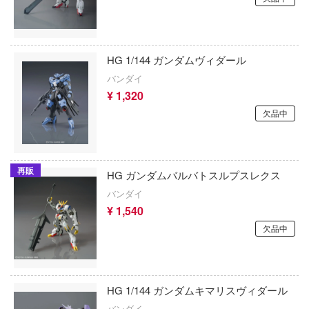
ンエイジ・ミュータント・ニンジャ・ター
閃乱カグラ
エアワン・ホビー(ビーバーコーポレーショ
戦隊シリーズ
たらスライムだった件
AIMS(ビーバーコーポレーション)
HG 1/144 ガンダムヴィダール
-man
ゾイド
AIMファンモデル(ビーバーコーポレーショ
バンダイ
¥ 1,320
たら第七王子だったので、気ままに魔術を
葬送のフリーレン
AFV CLUB(GSIクレオス)
欠品中
す
創彩少女庭園
エブロ
by Daylight (デッド バイ デイライト)
ソニック・ザ・ヘッジホッグ
エコーテック
ニー
再販
HG ガンダムバルバトスルプスレクス
ソードアート・オンライン
AFORCE
 NOTE
バンダイ
¥ 1,540
装甲騎兵ボトムズ
・ア・ライブ
エアフォースワン(インターアライド)
欠品中
号
その着せ替え人形(ビスク・ドール)は恋を
エデュアルド(ビーバーコーポレーション)
破グレンラガン
太陽の牙ダグラム
86TOYS
HG 1/144 ガンダムキマリスヴィダール
VEる (とらぶる)
ダイの大冒険
AMK(ビーバーコーポレーション)
バンダイ