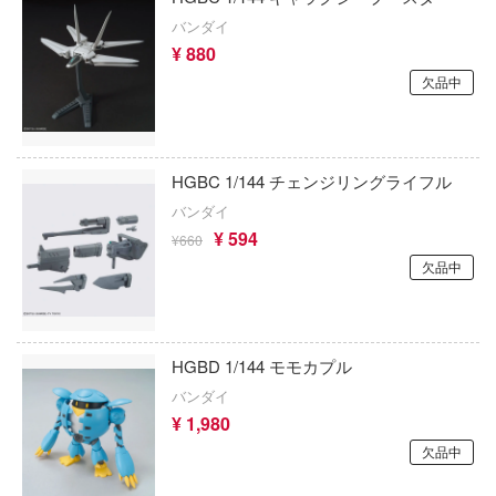
ひとりごと
RPGモデル(ハセガワ)
バンダイ
銀河漂流バイファム
動隊
¥ 880
インフィニモデル(ピットロード)
銀河特急 ミルキー☆サブウェイ
欠品中
ーロボ
INART(ユニオンクリエイティブ)
キューティーハニー
ITALERI(プラッツ)
子で割り切れない
キャプテン翼
HGBC 1/144 チェンジリングライフル
インフィニティスタチュー
バンダイ
線
鬼滅の刃
¥ 594
インテリジェントシステムズ(グッドスマ
¥660
の鬼太郎
境界戦機
パニー)
欠品中
!
GUILTY GEARシリーズ
イクソ
はうさぎですか？
強殖装甲ガイバー
イェンモデル(ビーバーコーポレーション)
HGBD 1/144 モモカプル
コトブキ飛行隊
バンダイ
機動警察パトレイバー
INFOCUS
¥ 1,980
んちのメイドラゴン
Infinity Studio
キャッツ・アイ
欠品中
インフィニティモデルズ(ビーバーコーポ
銀魂