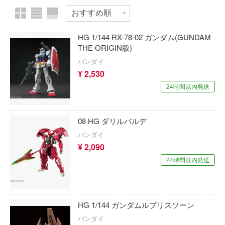
価格帯
物
HG 1/144 RX-78-02 ガンダム(GUNDAM
ツ・アイテム
THE ORIGIN版)
欠品商品を表示
バンダイ
¥ 2,530
文化財
24時間以内発送
ラ
表示する
08 HG ダリルバルデ
ュア
バンダイ
ュア-アニメ/ゲーム作品別
ー・トイ
¥ 2,090
カテゴリー
(ページ移動)
24時間以内発送
ュア-シリーズ別
Qシリーズ
工具・素材・他
ョンフィギュアシリーズ
プラモデル
総合
溶剤
て式フィギュアシリーズ
ory(ハイ・ストーリー)
HG 1/144 ガンダムルブリスソーン
ール
プラモデル-アニメ/ゲーム作品別
ルレーン
プ別
バンダイ
ーズ(インターアライド)