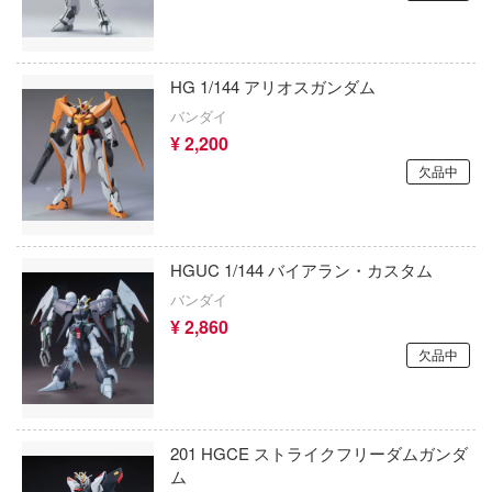
HSMODELS(モデルアート)
デート・ア・ライブ
元の誘惑
銘匠伝(MJZ STUDIO)
んじ
鉄人28号
HG 1/144 アリオスガンダム
OK模型
バンダイ
殺し屋のふたりぐらし
天元突破グレンラガン
¥ 2,200
橘猫工業
乱太郎
To LOVEる (とらぶる)
欠品中
OMAHA
ューヌシリーズ
ドルフィンウェーブ
オートワールド
ら
とある科学の超電磁砲
HGUC 1/144 バイアラン・カスタム
株式会社OKC
ーム・ノーライフ
バンダイ
ドキドキ文芸部!
¥ 2,860
オートカルト
く細胞
東京リベンジャーズ
欠品中
ン・ホテルへようこそ
OTAKU TOYS
ドールズフロントライン
系リューナイト
オレンジホビー(ビーバーコーポレーション
トムとジェリー
201 HGCE ストライクフリーダムガンダ
ールD×D
オーキッドシード
ム
トランスフォーマー