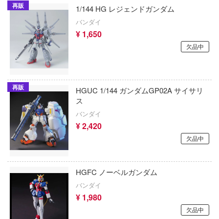
ッツ
再販
1/144 HG レジェンドガンダム
KAWA DESIGN
七つの大罪
バンダイ
ン
¥ 1,650
COME4FREE
夏目友人帳
んだ夏
欠品中
GUNPRIMER（ガンプライマー）
ナイツ＆マジック
しのなく頃に
ガイアノーツ
NEEDY GIRL OVERDOSE
再販
HGUC 1/144 ガンダムGP02A サイサリ
ガスパッチモデル(ビーバーコーポレーショ
ク★ロックシューター
逃げ上手の若君
ス
バンダイ
ムアームズ
Calbone
NieRシリーズ
¥ 2,420
ク・ジャック
Qモデル
2.5次元の誘惑
欠品中
ムアームズ・ガール
Q-six
にじさんじ
HGFC ノーベルガンダム
AIL
キネティック
忍者と殺し屋のふたりぐらし
バンダイ
アーカイブ
CatNoodle
¥ 1,980
忍たま乱太郎
シリーズ
欠品中
T-MODEL(ハセガワ)
ネプテューヌシリーズ