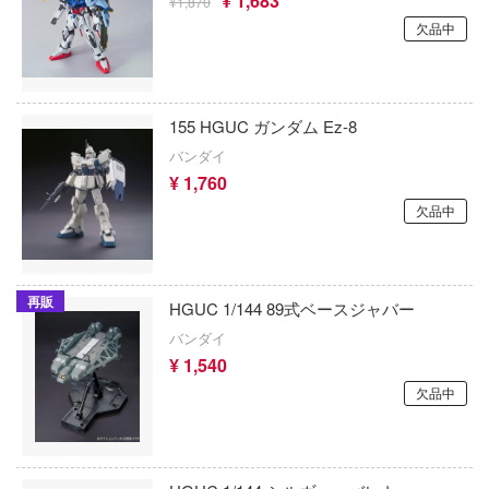
¥ 1,683
¥1,870
星空鉄道とシロの旅
ギアシリーズ
KEYAKI Hobby
欠品中
星のカービィ
コ100
ゲートウェイ・オートアート・ジャパン
デバイス
僕の心のヤバイやつ
KEMO
155 HGUC ガンダム Ez-8
鬼灯の冷徹
KC JAPAN
バンダイ
ターハンター
¥ 1,760
ぼっち・ざ・ろっく!
プラッツ×ケンクラフト
欠品中
俺の青春ラブコメはまちがっている
ポケモン
KKスケール
☆王デュエルモンスターズ
ポチっと発明 ピカちんキット
ケス
ャン△
再販
HGUC 1/144 89式ベースジャバー
崩壊シリーズ
ゴールデンヘッド
バンダイ
ーンオーバーロード
¥ 1,540
僕のヒーローアカデミア
ゴッドブレイブスタジオ(グッドスマイル
発バーンブレイバーン
欠品中
ー)
ボーカロイド
イディーン
国際貿易
MARUTTOYS(マルットイズ)
☆白書
コッパーステートモデル(ビーバーコーポ