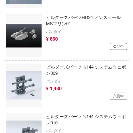
かげきしょうじょ!!
RTディオラマ(ビーバーコーポレーション)
ィクラウン
Tok 公式アカウント
艦隊これくしょん -艦これ-
鋼鉄浪漫製造所(IRON ROMANCE WORKS
ビルダーズパーツHD34 ノンスケール
世記モスピーダ
MSマリン01
彼女、お借りします
アイリス(ビーバーコーポレーション)
マン
バンダイ
¥ 660
かぐや様は告らせたい？～天才たちの恋愛
アベール(バウマン)
キル
～
欠品中
ABILU Design
雄伝説
家庭教師ヒットマンREBORN!
アガツマ
流バイファム
ビルダーズパーツ 1/144 システムウェポ
ガールズ&パンツァー
ン009
急 ミルキー☆サブウェイ
アニスコル(核誠治造)
賭ケグルイ
バンダイ
ティーハニー
アイガーツール(ミネシマ)
¥ 1,430
機甲戦記ドラグナー
欠品中
テン翼
アカデミー(インターアライド)
ガメラ
刃
UNKNOWN MODEL
ビルダーズパーツ 1/144 システムウェポ
カッコウの許嫁
機
ン010
RSモデル(ビーバーコーポレーション・ハ
Collar×Malice
バンダイ
Y GEARシリーズ