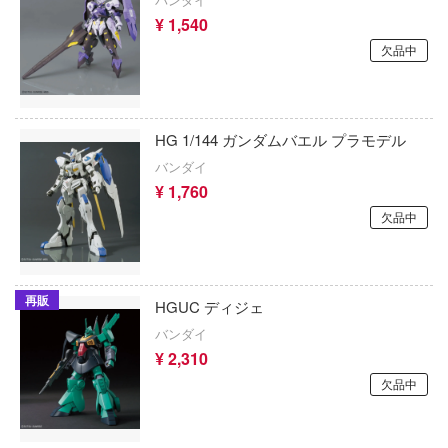
ィンウェーブ
¥ 1,540
ダーリン・イン・ザ・フランキス
ATS-MODELS
欠品中
科学の超電磁砲
タイムボカンシリーズ
X-スケールモデルズ(ビーバーコーポレー
バウマン)
キ文芸部!
ダンガンロンパシリーズ
AML(ビーバーコーポレーション)
ベンジャーズ
HG 1/144 ガンダムバエル プラモデル
ダンボール戦機
バンダイ
ズフロントライン
MPC(プラッツ)
¥ 1,760
ダンダダン
ジェリー
AMT(プラッツ)
欠品中
盾の勇者の成り上がり
スフォーマー
XCX
ダンジョン飯
ONLINE
MJ STUDIO
再販
HGUC ディジェ
ダイアクロン
り帽子のアトリエ
バンダイ
ANYZ(エニーズモデルズ)
¥ 2,310
超重神グラヴィオン
ect
XESRAY STUDIO
欠品中
超光戦士シャンゼリオン
をねらえ!
APEX TOYS
ガン
チェンソーマン