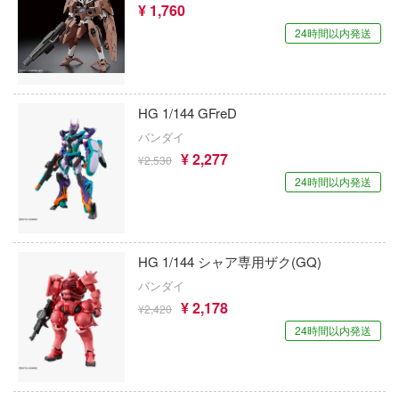
しトライアングル
プラモデル-シリーズ別
¥ 1,760
トラック・バイク
メーカー別
24時間以内発送
ル・シール・ステッカー
ityV 第五人格 (アイデンティティV)
ミリタリー
機・ヘリ
完成品モデル
ナンス
ルマスター
乗り物
・軍用車両
ショントイ
素材・部品
星SPTレイズナー
HG 1/144 GFreD
パーツ・アイテム
るみ
(ディオラマ)
バンダイ
TALE
恐竜
¥ 2,277
¥2,530
プレイ用品
れ どうぶつの森
24時間以内発送
城・文化財
潜水艦
ナイツ
美プラ
・城
リッシュセブン
ット
HG 1/144 シャア専用ザク(GQ)
フィギュア
んぶるスターズ！！
バンダイ
動物
¥ 2,178
ハコ
¥2,420
ミニカー・トイ
フィギュア-アニメ/ゲーム作品別
他
24時間以内発送
ナディア
塗料・工具・素材・他
フィギュア-シリーズ別
チョロQシリーズ
カー
作品別
アクションフィギュアシリーズ
トミカ総合
塗料・溶剤