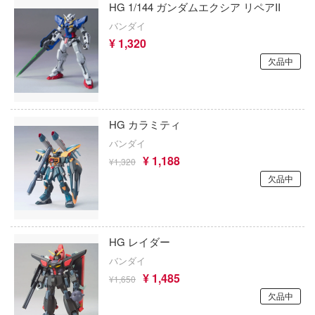
ひぐらしのなく頃に
HG 1/144 ガンダムエクシア リペアII
クアンタムメカニクス
L (マーベル)
バンダイ
彼岸島
CREOSIS
¥ 1,320
女まどかマギカ
ブラック★ロックシューター
欠品中
クアトロポルテ
女にあこがれて
フレームアームズ
クリエイティブPR
ス
ブラック・ジャック
HG カラミティ
クレイジーフィギュア
旅々
バンダイ
フレームアームズ・ガール
クラッシーホビー(ビーバーコーポレーショ
ロインが多すぎる！
¥ 1,188
¥1,320
FAIRY TAIL
欠品中
クレーネル
女ノ魔女裁判
ブルーアーカイブ
雄伝ワタル
CREATIVE FIELD
Fateシリーズ
グランゾート
雀替建构 Queti Tectonics
HG レイダー
ブルーロック
バンダイ
記リュウケンドー
ClawsUp
¥ 1,485
¥1,650
ファイナルファンタジー
nen Krieger(マシーネンクリーガー)
クラシックモデルレプリカーズ
欠品中