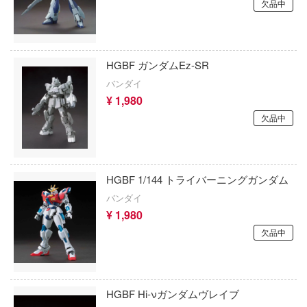
欠品中
LCDモデルズ(インターアライド)
新幹線変形ロボ シンカリオン
・ウォーズ
LFモデル(ビーバーコーポレーション・ハセ
紫雲寺家の子供たち
唱シンフォギア
SSR FIGURE(GOODSMILE)
HGBF ガンダムEz-SR
ヴァルキュリア
STEINS;GATE
バンダイ
S.J.WORKs
精雪風
呪術廻戦
¥ 1,980
LQ&Dシップモデルワークス(ビーバーコ
欠品中
使い魔
ジャイアントロボ
ション)
の伝説
ジョジョの奇妙な冒険
SMC
ダンバイン
HGBF 1/144 トライバーニングガンダム
人外教室の人間嫌い教師
MHモデルズ(ビーバーコーポレーション)
バンダイ
スゾーンゼロ
食戟のソーマ
¥ 1,980
エムアイシー(M.i.C.)
にも穴はある！
欠品中
弱キャラ友崎くん
HGW(ビーバーコーポレーション)
おとこのこ
しゅごキャラ！
MSGM_Project
グラ
HGBF Hi-νガンダムヴレイブ
終末トレインどこへいく?
AKインタラクティブ(プラッツ)
リーズ