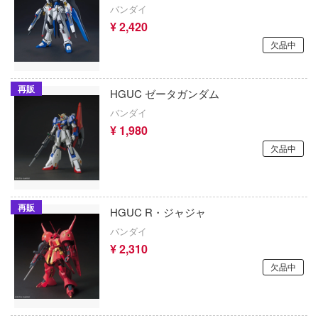
ガーデン
バンダイ
オットーモビル
刀剣乱舞ONLINE
¥ 2,420
R×HUNTER
オールモストリアル
欠品中
とんがり帽子のアトリエ
・ポッターシリーズ
オリオンミニアチュアーズ(ビーバーコー
ョン)
東方Project
ング：グレイレイヴン
再販
HGUC ゼータガンダム
& STOCKING with GARTERBELT
オランジュ・ルージュ
トップをねらえ!
バンダイ
¥ 1,980
ールド
オックスフォード
トライガン
欠品中
Dream!(バンドリ！)
カプコン
桃源暗鬼
金術師
海洋堂
盗墓筆記
再販
HGUC R・ジャジャ
・コンプレックス
カルチュア・エンタテインメント
ドラゴンボール
バンダイ
ー!!
¥ 2,310
回天堂
とらドラ！
欠品中
ESS
ガスハンス(ビーバーコーポレーション)
時々ボソッとロシア語でデレる隣のアーリ
BOX
KADOKAWA
ドラえもん