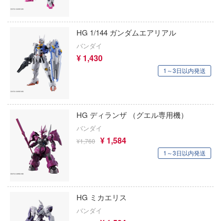
ANT
アオのハコ
その他
青島文化教材社
マン (ULTRAMAN)
アルカナディア
ICM(ハセガワ)
クレオス
HG 1/144 ガンダムエアリアル
やつら
AKIRA
大漫匠Animester
バンダイ
練
 プリティーダービー
¥ 1,430
アトリエシリーズ
AniGame
A
1～3日以内発送
艦ヤマト
アーマード・コア
アネックスツール
ナー色彩株式会社
 RING
痛いのは嫌なので防御力に極振りしたいと
ヤ
Amusing Hobby(ビーバーコーポレーション/
す。
説 軌跡シリーズ
HG ディランザ （グエル専用機）
(ビーバーコーポレーション)
IBGモデルス(バウマン・ビーバーコーポ
バンダイ
消防隊
伊藤潤二『マニアック』
ン)
¥ 1,584
¥1,760
ラトミー
ーロード
頭文字D (イニシャルD)
1～3日以内発送
アムス(ビーバーコーポレーション)
ーテック
子
一騎当千
IATOYS(アイエートイズ)
ミル
辛料
犬夜叉
アーモリー(バウマン・ビーバーコーポレー
HG ミカエリス
社
がこんなに可愛いわけがない
バンダイ
イースシリーズ
IOMキット(ビーバーコーポレーション)
ダイ