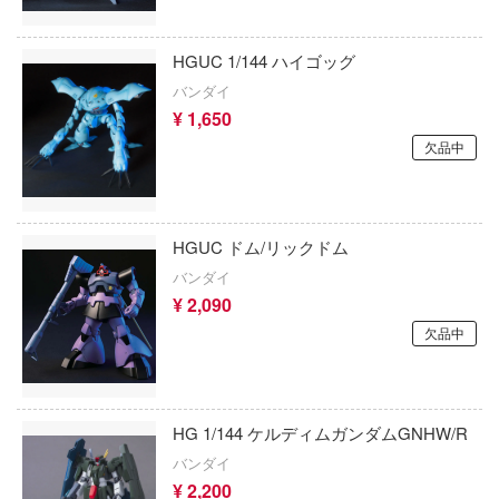
魔法騎士レイアース
ス・リコイル
SUNRISEPOP
マブラヴ
HGUC 1/144 ハイゴッグ
ゼロから始める異世界生活
SABREモデル
バンダイ
マジンガーシリーズ
アーモリー
¥ 1,650
サイバーホビー
欠品中
ミニオンズ
：1999
サイバーエージェント
無期迷途
クマ
サルビノスJRモデルズ(プラッツ)
くシリーズ
無職転生 ～異世界行ったら本気だす～
HGUC ドム/リックドム
SUN QUEEN
バンダイ
ンメイデン
無限邂逅メガロマリア
¥ 2,090
月見草 SUNDROPS
(ルビー)
名探偵コナン
欠品中
ザ・ボディ(ビーバーコーポレーション)
に剣心
メイドインアビス
斎藤塗料株式会社
マン
メタファー:リファンタジオ
HG 1/144 ケルディムガンダムGNHW/R
33 INDUSTRY
ップ
バンダイ
メカトロウィーゴ
¥ 2,200
サンダーモデル(バウマン/ハセガワ)
IECE (ワンピース)