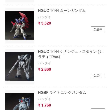
Vivify
イク・ザ・ブラッド
ターズ)
HGUC 1/144 ムーンガンダム
尤雅(東京フィギュア)
イクウィッチーズ
終末のハーレム
バンダイ
ウィングジーキット(ビーバーコーポレーシ
¥ 3,520
コぐらし
シャーマンキング
欠品中
Wolfpack Design(ビーバーコーポレーショ
ーロボット大戦OG
死亡遊戯で飯を食う。
フ
ITA3
しかのこのこのここしたんたん
ルヒシリーズ
HGUC 1/144 シナンジュ・スタイン (ナ
ウッディジョー
進撃の巨人
ラティブVer.)
ートファイターシリーズ
AMP(バウマン・ビーバーコーポレーション
バンダイ
シャドーハウス
¥ 2,860
トゥーン
MGA Entertainment
灼眼のシャナ
欠品中
・トレック
エスディートイ
勝利の女神：NIKKE
オジブリ
FTF(バウマン)
HGBF ライトニングガンダム
serial experiments lain
FAMILY(スパイファミリー)
バンダイ
LB★パフォーマンス
¥ 1,760
新世紀エヴァンゲリオン
Blade