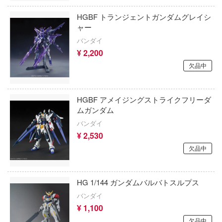
ンロンパシリーズ
Stellar Blade
ENSOUTOYS
HGBF トランジェントガンダムグレイシ
ール戦機
ャー
スター・ウォーズ
A&Aモデルズ(ビーバーコーポレーション)
ダン
バンダイ
¥ 2,200
戦姫絶唱シンフォギア
Aモデル(バウマン・ビーバーコーポレーシ
者の成り上がり
欠品中
戦場のヴァルキュリア
エバーグリーン
ョン飯
戦闘妖精雪風
クロン
EVOLUTION・TOY
HGBF アメイジングストライクフリーダ
ムガンダム
ゼロの使い魔
グラヴィオン
EXO-6(プラッツ)
バンダイ
士シャンゼリオン
ゼルダの伝説
¥ 2,530
次元具象(EXSSRION)
欠品中
ソーマン
聖戦士ダンバイン
エフトイズ(プラッツ)
iece of blue glass moon-
ゼンレスゾーンゼロ
エレキット
HG 1/144 ガンダムバルバトスルプス
mics (DCコミックス)
生徒会にも穴はある！
バンダイ
A.B.&Kホビーキッツ(ビーバーコーポレー
¥ 1,100
ンシリーズ
先輩はおとこのこ
AIRFIX(エアフィックス)
欠品中