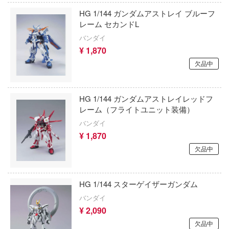
ウクライナ・エース
HG 1/144 ガンダムアストレイ ブルーフ
鬼
月姫 -A piece of blue glass moon-
レーム セカンドL
MM考房(プラッツ)
記
DC Comics (DCコミックス)
バンダイ
エクスプラス
¥ 1,870
ンボール
デジモンシリーズ
欠品中
喜玩社(X-PLAY)
ラ！
ティーンエイジ・ミュータント・ニンジャ
AVIモデル(ビーバーコーポレーション)
トルズ
ソッとロシア語でデレる隣のアーリャさん
HG 1/144 ガンダムアストレイレッドフ
レーム（フライトユニット装備）
エイビス
転生したらスライムだった件
もん
バンダイ
AZモデル(ビーバーコーポレーション)
大罪
D.Gray-man
¥ 1,870
欠品中
人帳
MYKデザイン
転生したら第七王子だったので、気ままに
極めます
＆マジック
HMA(エイチエムエー)
Dead by Daylight (デッド バイ デイライト
HG 1/144 スターゲイザーガンダム
 GIRL OVERDOSE
Hモデルデカール(ビーバーコーポレーショ
バンダイ
ディズニー
手の若君
¥ 2,090
ARTOプロダクション(ビーバーコーポレー
欠品中
DEATH NOTE
シリーズ