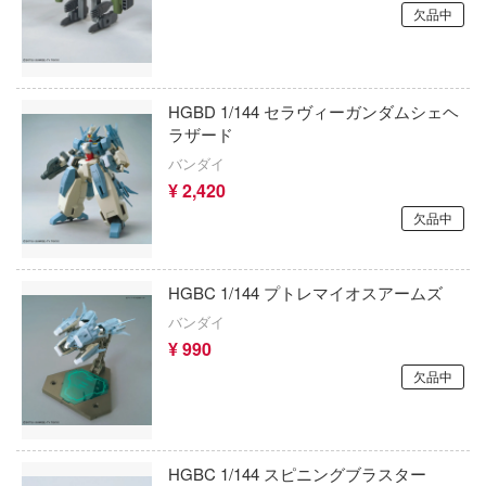
欠品中
 Pockets
インターアライド
恋は双子で割り切れない
NUTES SISTERS (サーティ ミニッツ シス
イーグルアヴィエーション(ビーバーコー
血界戦線
ョン)
HGBD 1/144 セラヴィーガンダムシェヘ
ハーレム
ゲゲゲの鬼太郎
ラザード
ウォルターソンズジャパン(プラッツ)
バンダイ
マンキング
けいおん!
WAVE CORPORATION
¥ 2,420
戯で飯を食う。
ご注文はうさぎですか？
欠品中
ウィリー
このこのここしたんたん
荒野のコトブキ飛行隊
WETA Workshop
HGBC 1/144 プトレマイオスアームズ
巨人
小林さんちのメイドラゴン
WHELART
バンダイ
ーハウス
¥ 990
ゴジラ
WIND TOYS
シャナ
欠品中
この素晴らしい世界に祝福を！
ウイング
神：NIKKE
ゴールデンカムイ
WINGS INC
xperiments lain
HGBC 1/144 スピニングブラスター
五等分の花嫁