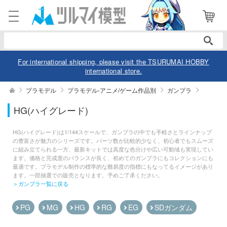
表示商品
電話で注文・問い合わせ
42
052-744-0979
電話受付 10:00～19:00
年中無休
For international shipping, please visit the TSURUMAI HOBBY
international store.
ログイン
会員登録
絞り込む
プラモデル
プラモデル-アニメ/ゲーム作品別
ガンプラ
メーカー
HG(ハイグレード)
商品
閲覧履歴
お気に入り
HG(ハイグレード)は1/144スケールで、ガンプラの中でも手軽さとラインナップ
カテゴリー
の豊富さが魅力のシリーズです。パーツ数が比較的少なく、初心者でもスムーズ
作品別
に組み立てられる一方、最新キットでは高度な色分けや広い可動域も実現してい
ます。価格と完成度のバランスが良く、初めてのガンプラにもコレクションにも
デル
最適です。プラモデル制作の標準的な難易度の指標にもなってるイメージがあり
ます。一部抽選での販売となります。予めご了承ください。
＞ガンプラ一覧に戻る
モデル-アニメ/ゲーム作品別
スケール
SDガンダム
モデル-シリーズ別
PG
MG
HG
RG
EG
タリー