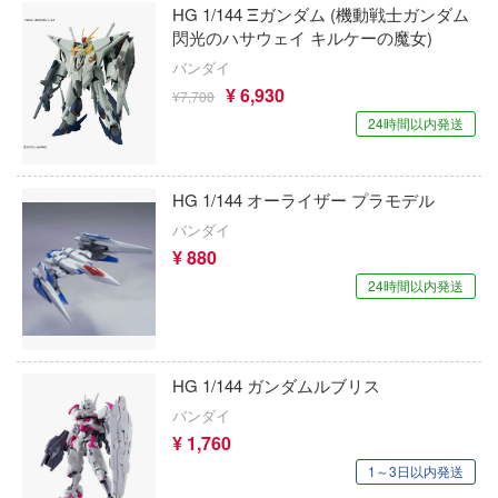
エシリーズ
HG 1/144 Ξガンダム (機動戦士ガンダム
ゴファイルジャパン
組み立て式フィギュアシリーズ
閃光のハサウェイ キルケーの魔女)
タイプ別
Hi-Story(ハイ・ストーリー)
塗装ツール
アズールレーン
ード・コア
文化教材社
バンダイ
動物系
モデラーズ(インターアライド)
メーカー
工具
あやかしトライアングル
¥ 6,930
車・トラック・バイク
は嫌なので防御力に極振りしたいと思いま
¥7,700
ター
24時間以内発送
ドール
自動車メーカー別
デカール・シール・ステッカー
IdentityV 第五人格 (アイデンティティV)
飛行機・ヘリ
アワートレジャー
 CORPORATION
二『マニアック』
その他完成品モデル
メンテナンス
アイドルマスター
戦車・軍用車両
 TOYS
Armabianca
HG 1/144 オーライザー プラモデル
 (イニシャルD)
コレクショントイ
自作用素材・部品
デザイン
蒼き流星SPTレイズナー
バンダイ
鉄道
アルマホビー(ビーバーコーポレーション)
千
¥ 880
ぬいぐるみ
ンジュ・ルージュ
ジオラマ(ディオラマ)
UNDERTALE
宇宙
アルゴファイルジャパン
24時間以内発送
堂
ディスプレイ用品
あつまれ どうぶつの森
船・潜水艦
アルゴ舎
シリーズ
アノーツ
アークナイツ
建物・城
ARCADIA
ゃんは遊びたい!
HG 1/144 ガンダムルブリス
ドスマイルカンパニー
アイドリッシュセブン
ロボット
IDAPテクノロジー(バウマン)
バンダイ
騎士テッカマンブレード
ブキヤ
¥ 1,760
あんさんぶるスターズ！！
IE TUNE
人・動物
AOTORI MODEL(ハセガワ)
1～3日以内発送
ドハンド