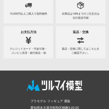
の花嫁
んは、コミュ症です。
15,000円以上ご購入で
送料無料
在庫品は14時までの
ご注文分は
当日発送可能
晴らしい世界に祝福を！
お支払方法
返品・交換
デンカムイ
クレジットカード・代金引換・
返品・交換に関してはこちらを
はうさぎですか？
コンビニ決済・銀行振込・他
ご確認下さい。
コトブキ飛行隊
ーバード
NUTES SISTERS (サーティ ミニッツ シス
NG OF FIGHTERS
プラモデル フィギュア 通販
NUTES FANTASY(サーティ ミニッツ ファン
愛知県名古屋市昭和区鶴舞3-23-20