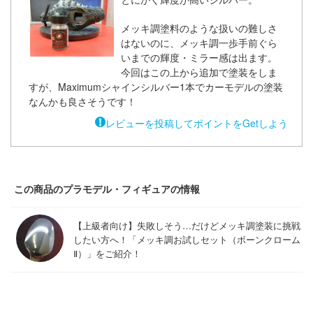
イダー
メッキ調塗料のような扱いの難しさ
アカウント
はないのに、メッキ調一歩手前ぐら
ガンレディ
いまでの輝度・ミラー感は出ます。
E公式アカウント
今回はこの上から追加で塗装をしま
ズバンドクライ
すが、Maximumシャインシルバー1本でカーモデルの塗装
なんかも良さそうです！
世記モスピーダ
Tok 公式アカウント
レビューを投稿してポイントをGetしよう
ティーハニー
刃
この商品のプラモデル・フィギュアの情報
雄伝説
【上級者向け】失敗しそう…だけどメッキ調塗装に挑戦
マン
したい方へ！「メッキ調お試しセット（ボーンクローム
Ⅱ）」をご紹介！
艦ナデシコ
機