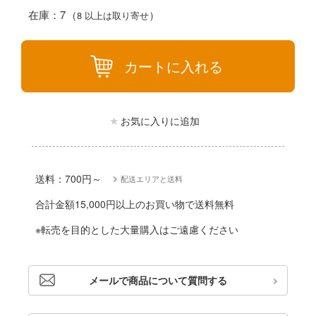
動物
リッシュセブン
在庫：7
8 以上は取り寄せ
他
んぶるスターズ！！
カートに入れる
カー
ハコ
ゴファイルジャパン
ナディア
お気に入りに追加
文化教材社
シリーズ
ター
二『マニアック』
 CORPORATION
送料：700円～
配送エリアと送料
 TOYS
合計金額15,000円以上のお買い物で送料無料
 (イニシャルD)
※転売を目的とした大量購入はご遠慮ください
デザイン
千
ンジュ・ルージュ
メールで商品について質問する
は嫌なので防御力に極振りしたいと思いま
堂
アノーツ