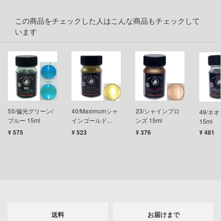
AD
この商品をチェックした人はこんな商品もチェックして
ン
います
ンしんちゃん
DYNAZENON/GRIDMAN
ーロボ
!
55/偏光グリーン/
40/Maximumシャ
23/シャインブロ
49/ネ
子で割り切れない
ブルー 15ml
インゴールド
ンズ 15ml
15ml
15ml
¥ 575
¥ 523
¥ 376
¥ 481
の鬼太郎
動隊
線
んちのメイドラゴン
送料
お届けまで