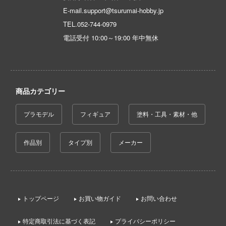
E-mail.support@tsurumai-hobby.jp
ントヒルシリーズ
TEL.
052-744-0979
NUTES MISSIONS (サーティ ミニッツ ミッ
電話受付 10:00～19:00 年中無休
)
大戦
ーパンク: エッジランナーズ
商品カテゴリー
 Pockets
プラモデル
フィギュア
塗料・工具・素材・他
このこのここしたんたん
戯で飯を食う。
作品別
タイプ別
メーカー
神：NIKKE
変形ロボ シンカリオン
家の子供たち
トップページ
お買い物ガイド
お問い合わせ
戦
特定商取引法に基づく表記
プライバシーポリシー