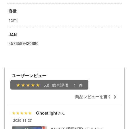
者隊ガッチャマン
ージャパン
容量
ヒットマンREBORN!
ィコム・トイ
15ml
メーカーをすべて見る
記ドラグナー
JAN
ップメニュー
4573599420680
プページ
ルイ
い物ガイド
キャプターさくら
ユーザーレビュー
い合わせ
ょうじょ!!
5.0
総合評価
1
概要
ズ&パンツァー
商品レビューを書く
イバシーポリシー
様は告らせたい？～天才たちの恋愛頭脳戦
Ghostlight
S公式アカウント
お借りします
2025-11-27
Tube 公式アカウント
くしょん -艦これ-
とにかく輝度が高いシルバー。