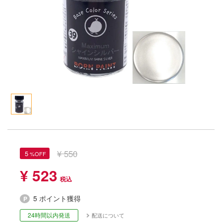
Qシリーズ
工具・素材・他
ョンフィギュアシリーズ
総合
溶剤
・アイテム
て式フィギュアシリーズ
ory(ハイ・ストーリー)
ール
ナイツ
プ別
ーズ(インターアライド)
ityV 第五人格 (アイデンティティV)
化財
トラック・バイク
メーカー別
ル・シール・ステッカー
星SPTレイズナー
機・ヘリ
完成品モデル
ナンス
れ どうぶつの森
・軍用車両
ショントイ
素材・部品
ード・コア
潜水艦
るみ
プレイ用品
しトライアングル
¥ 550
5
(ディオラマ)
ルレーン
¥ 523
エシリーズ
・城
TALE
5 ポイント獲得
ット
ルマスター
24時間以内発送
配送について