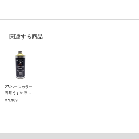
ツ・アイ
急 ミルキー☆サブウェイ
流バイファム
関連する商品
テン翼
察パトレイバー
甲ガイバー
Y GEARシリーズ
ィクラウン
27/ベースカラー
専用うすめ液
キル
300ml
¥ 1,309
バスケ
シャージョウ
ひとりごと