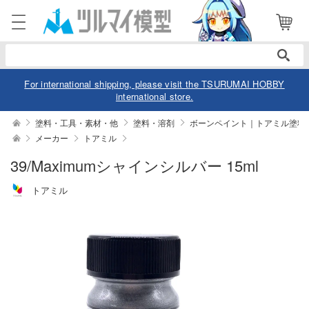
電話で注文・問い合わせ
052-744-0979
電話受付 10:00～19:00
年中無休
For international shipping, please visit the TSURUMAI HOBBY
international store.
ログイン
会員登録
塗料・工具・素材・他
塗料・溶剤
ボーンペイント｜トアミル塗料
メーカー
トアミル
商品
閲覧履歴
お気に入り
39/Maximumシャインシルバー 15ml
トアミル
カテゴリー
デル
デル-アニメ/ゲーム作品別
ュア
デル-シリーズ別
ュア-アニメ/ゲーム作品別
ー・トイ
リー
ュア-シリーズ別