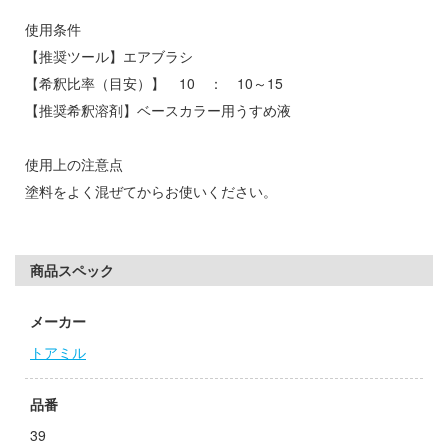
子
使用条件
ミル
ンキング
【推奨ツール】エアブラシ
社
【希釈比率（目安）】 10 ： 10～15
ーロード
【推奨希釈溶剤】ベースカラー用うすめ液
ダイ
天使様にいつの間にか駄目人間にされてい
キューパーツ
使用上の注意点
ゃんはおしまい!
ガワ
塗料をよく混ぜてからお使いください。
がこんなに可愛いわけがない
エムオフィスエー
ムシリーズ
トロード
商品スペック
ーイビバップ
ミ模型
メーカー
ウの許嫁
モ向上委員会
トアミル
力者になりたくて!
ム1スタジオ
品番
Malice
ッツ
39