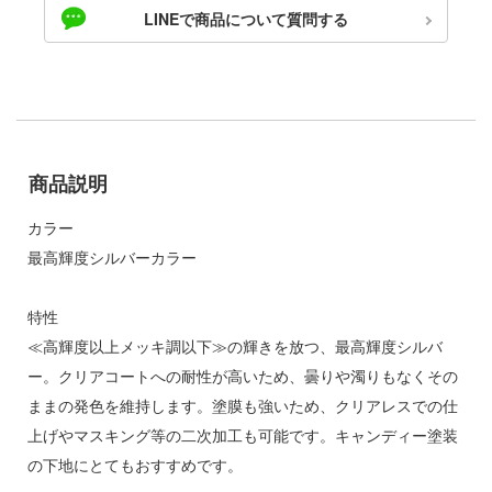
ゃんは遊びたい!
LINEで商品について質問する
ドスマイルカンパニー
やつら
ブキヤ
IE TUNE
ドハンド
ANT
 プリティーダービー
商品説明
クレオス
艦ヤマト
カラー
練
最高輝度シルバーカラー
騎士テッカマンブレード
A
マン (ULTRAMAN)
特性
ナー色彩株式会社
説 軌跡シリーズ
≪高輝度以上メッキ調以下≫の輝きを放つ、最高輝度シルバ
ヤ
ー。クリアコートへの耐性が高いため、曇りや濁りもなくその
 RING
ままの発色を維持します。塗膜も強いため、クリアレスでの仕
(ビーバーコーポレーション)
消防隊
上げやマスキング等の二次加工も可能です。キャンディー塗装
ラトミー
の下地にとてもおすすめです。
辛料
ーテック