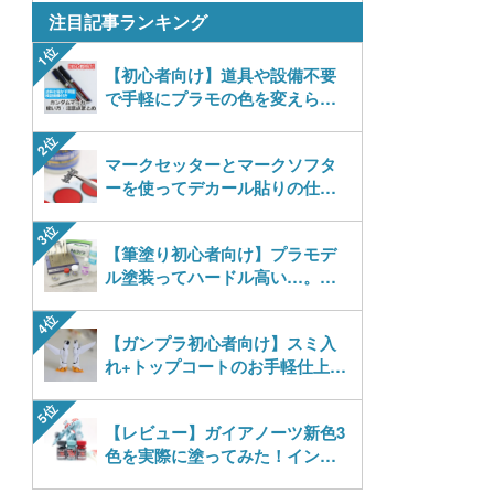
パーツ・アイテム
注目記事ランキング
組み立て式フィギュアシリーズ
Hi-Story(ハイ・ストーリー)
塗装ツール
アズールレーン
タイプ別
恐竜
動物系
モデラーズ(インターアライド)
【初心者向け】道具や設備不要
工具
あやかしトライアングル
で手軽にプラモの色を変えられ
城・文化財
車・トラック・バイク
ドール
自動車メーカー別
デカール・シール・ステッカー
るガンダムマーカー、使い方を
IdentityV 第五人格 (アイデンティティV)
美プラ
解説！
飛行機・ヘリ
その他完成品モデル
メンテナンス
マークセッターとマークソフタ
アイドルマスター
ーを使ってデカール貼りの仕上
戦車・軍用車両
コレクショントイ
自作用素材・部品
蒼き流星SPTレイズナー
がりアップ！
鉄道
ぬいぐるみ
ジオラマ(ディオラマ)
UNDERTALE
【筆塗り初心者向け】プラモデ
宇宙
ル塗装ってハードル高い…。ま
ディスプレイ用品
あつまれ どうぶつの森
ずは道具が簡単に揃う「筆塗
船・潜水艦
り」からはじめませんか？
アークナイツ
【ガンプラ初心者向け】スミ入
建物・城
れ+トップコートのお手軽仕上げ
アイドリッシュセブン
に必要なものが全部わかる&揃う
ロボット
入門記事です！
あんさんぶるスターズ！！
【レビュー】ガイアノーツ新色3
人・動物
色を実際に塗ってみた！インペ
アオのハコ
リアルグリーン・CSM・ディー
その他