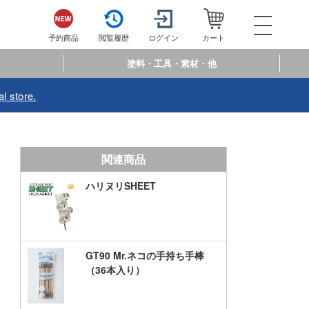
052-744-
電話で注文・問い合わせ
予約商品
閲覧履歴
ログイン
カート
電話受付 10:00～19:00
年中無休
塗料・工具・素材・他
ログイン
会員登
l store.
予約商品
閲覧履歴
お
商品カテゴリー
関連商品
ハリヌリSHEET
プラモデル
プラモデル-アニメ/ゲーム作品別
フィギュア
プラモデル-シリーズ別
フィギュア-アニメ/ゲーム作品別
ミニカー・トイ
GT90 Mr.ネコの手持ち手棒
ミリタリー
（36本入り）
フィギュア-シリーズ別
チョロQシリーズ
塗料・工具・素材・他
乗り物
アクションフィギュアシリーズ
トミカ総合
塗料・溶剤
作品別