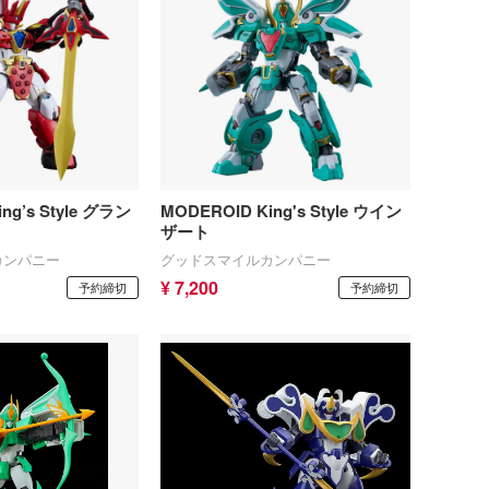
パーツ・アイテム
恐竜
城・文化財
美プラ
ng’s Style グラン
MODEROID King's Style ウイン
フィギュア
ザート
カンパニー
グッドスマイルカンパニー
フィギュア-アニメ/ゲーム作品別
ミニカー・トイ
¥ 7,200
予約締切
予約締切
フィギュア-シリーズ別
チョロQシリーズ
塗料・工具・素材・他
アクションフィギュアシリーズ
トミカ総合
塗料・溶剤
作品別
組み立て式フィギュアシリーズ
Hi-Story(ハイ・ストーリー)
塗装ツール
アークナイツ
タイプ別
動物系
モデラーズ(インターアライド)
工具
IdentityV 第五人格 (アイデンティティV)
車・トラック・バイク
ドール
自動車メーカー別
デカール・シール・ステッカー