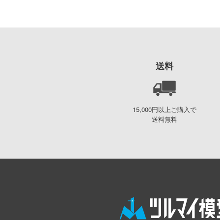
株式会社 アーテック
VALORANT
アイコニックスタジオ
ウマ娘 プリティーダービー
アズール・フロム(ビーバー
宇宙戦艦ヤマト
コーポレーション)
宇宙の騎士テッカマンブレー
アゾンインターナショナル
送料
ド
AXYTOYS
ウルトラマン (ULTRAMAN)
アイラブキット(ビーバーコ
英雄伝説 軌跡シリーズ
ーポレーション)
15,000円以上ご購入で
ELDEN RING
送料無料
アティチュードアビエーショ
ン(ビーバーコーポレーショ
炎炎ノ消防隊
ン)
狼と香辛料
アタックホビーキット(ビー
推しの子
バーコーポレーション)
王様ランキング
iHCM(ホビージャパン)
オーバーロード
アトランティスモデル(ビー
バーコーポレーション・プラ
お隣の天使様にいつの間にか
ッツ)