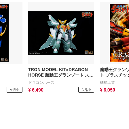
TRON MODEL-KIT×DRAGON
魔動王グランゾ
HORSE 魔動王グランゾート スー
ト プラスチッ
パーウインザート プラスチック
ドラゴンホース
橘猫工業
モデルキット
¥ 6,490
¥ 6,050
欠品中
欠品中