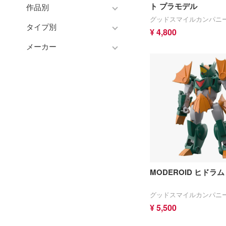
ト プラモデル
作品別
トミカ総合
塗料・溶剤
アクションフィギュアシリー
グッドスマイルカンパニ
Hi-Story(ハイ・ストーリー)
ズ
タイプ別
塗装ツール
アークナイツ
¥ 4,800
モデラーズ(インターアライ
組み立て式フィギュアシリー
工具
メーカー
IdentityV 第五人格 (アイデン
車・トラック・バイク
ド)
ズ
ティティV)
デカール・シール・ステッカ
飛行機・ヘリ
自動車メーカー別
アワートレジャー
動物系
ー
蒼き流星SPTレイズナー
戦車・軍用車両
その他完成品モデル
Armabianca
ドール
メンテナンス
あつまれ どうぶつの森
船・潜水艦
アルマホビー(ビーバーコー
コレクショントイ
自作用素材・部品
アーマード・コア
ポレーション)
宇宙
ぬいぐるみ
ディスプレイ用品
あやかしトライアングル
アルゴファイルジャパン
鉄道
ジオラマ(ディオラマ)
アズールレーン
アルゴ舎
建物・城
アトリエシリーズ
ARCADIA
ロボット
MODEROID ヒドラ
UNDERTALE
IDAPテクノロジー(バウマン)
人・動物
アイドルマスター
グッドスマイルカンパニ
AOTORI MODEL(ハセガワ)
その他
¥ 5,500
アイドリッシュセブン
青島文化教材社