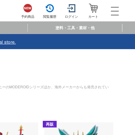
052-744-
電話で注文・問い合わせ
予約商品
閲覧履歴
ログイン
カート
電話受付 10:00～19:00
年中無休
塗料・工具・素材・他
ログイン
会員登
l store.
予約商品
閲覧履歴
お
商品カテゴリー
プラモデル
ーのMODEROIDシリーズほか、海外メーカーからも発売されてい
プラモデル-アニメ/ゲーム作品別
プラモデル-シリーズ別
ミリタリー
再販
乗り物