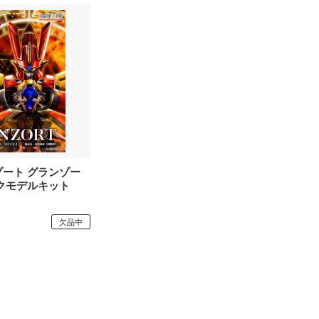
宇宙戦艦ヤマト
GSIクレオス
宇宙の騎士テッカマンブレード
千値練
ウルトラマン (ULTRAMAN)
SO-TA
英雄伝説 軌跡シリーズ
ターナー色彩株式会社
ELDEN RING
タミヤ
炎炎ノ消防隊
タコム(ビーバーコーポレーション)
狼と香辛料
ート グランゾー
タカラトミー
クモデルキット
推しの子
トミーテック
欠品中
王様ランキング
トアミル
オーバーロード
童友社
お隣の天使様にいつの間にか駄目人間にされていた件
バンダイ
お兄ちゃんはおしまい!
ハイキューパーツ