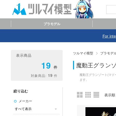
プラモデル
For int
ツルマイ模型
プラモデ
表示商品
19
魔動王グラン
魔動王グランゾート(マド
19
ます。
絞り込む
メーカー