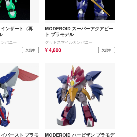
蒼き流星SPTレイズナー
飛行機・ヘリ
その他完成品モデル
メンテナンス
あつまれ どうぶつの森
戦車・軍用車両
コレクショントイ
自作用素材・部品
アーマード・コア
 ウインザート（再
MODEROID スーパーアクアビー
船・潜水艦
ぬいぐるみ
ディスプレイ用品
ル
ト プラモデル
あやかしトライアングル
宇宙
カンパニー
グッドスマイルカンパニー
ジオラマ(ディオラマ)
アズールレーン
¥ 4,800
欠品中
欠品中
鉄道
アトリエシリーズ
建物・城
UNDERTALE
ロボット
アイドルマスター
人・動物
アイドリッシュセブン
その他
あんさんぶるスターズ！！
メーカー
AKIRA
アオのハコ
アルゴファイルジャパン
 ワイバースト プラモ
MODEROID ハービザン プラモデ