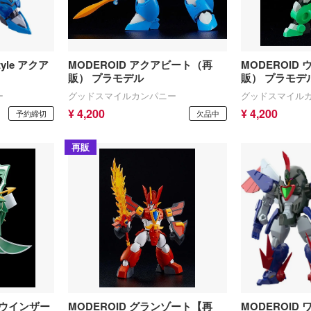
tyle アクア
MODEROID アクアビート（再
MODEROID
販） プラモデル
販） プラモデ
ー
グッドスマイルカンパニー
グッドスマイル
¥ 4,200
¥ 4,200
予約締切
欠品中
再販
ーウインザー
MODEROID グランゾート【再
MODEROID