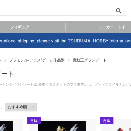
フィギュア
ミニカー・トイ
ernational shipping, please visit the TSURUMAI HOBBY internationa
ル
プラモデル-アニメ/ゲーム作品別
魔動王グランゾート
ゾート
ーキンググランゾート)に登場するロボットのプラモデルは、グッドスマイルカンパニ
再販
再販