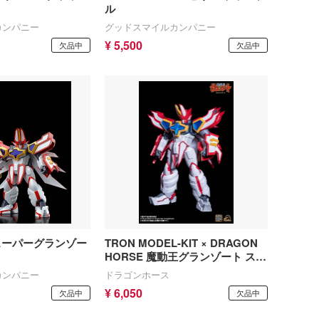
アルカナディア
ル
青島文化教材社
カンパニー
グッドスマイルカンパニー
イースシリーズ
アルター
¥ 5,500
欠品中
欠品中
伊藤潤二『マニアック』
WAVE CORPORATION
犬夜叉
APEX TOYS
頭文字D (イニシャルD)
MYKデザイン
一騎当千
オランジュ・ルージュ
痛いのは嫌なので防御力に極振りしたいと思います。
海洋堂
宇崎ちゃんは遊びたい!
ガイアノーツ
うる星やつら
グッドスマイルカンパニー
 スーパーグランゾー
TRON MODEL-KIT × DRAGON
VALKYRIE TUNE
コトブキヤ
HORSE 魔動王グランゾート スー
パーグランゾート
VALORANT
カンパニー
ドラゴンホース
ゴッドハンド
¥ 6,050
欠品中
欠品中
ウマ娘 プリティーダービー
CCP