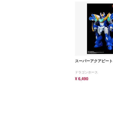
あんさんぶるスターズ！！
ICM(ハセガワ)
AKIRA
大漫匠Animester
アオのハコ
AniGame
アルカナディア
アネックスツール
イースシリーズ
Amusing Hobby(ビーバーコ
ーポレーション/VIC)
伊藤潤二『マニアック』
IBGモデルス(バウマン・ビー
犬夜叉
バーコーポレーション)
頭文字D (イニシャルD)
スーパーアクアビート
アムス(ビーバーコーポレー
一騎当千
ション)
ドラゴンホース
痛いのは嫌なので防御力に極
IATOYS(アイエートイズ)
¥ 6,490
振りしたいと思います。
アーモリー(バウマン・ビー
宇崎ちゃんは遊びたい!
バーコーポレーション)
うる星やつら
IOMキット(ビーバーコーポ
レーション)
VALKYRIE TUNE