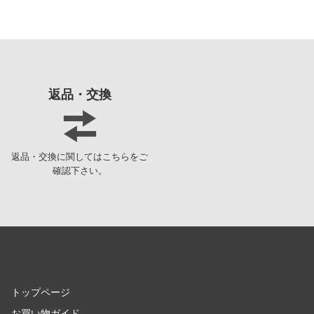
俺の妹がこんなに可愛いわけがない
ハセガワ
ガンダムシリーズ
ピーエムオフィスエー
カウボーイビバップ
ピットロード
返品・交換
カッコウの許嫁
フジミ模型
陰の実力者になりたくて!
プラモ向上委員会
Collar×Malice
プライム1スタジオ
返品・交換に関してはこちらをご
確認下さい。
科学忍者隊ガッチャマン
プラッツ
家庭教師ヒットマンREBORN!
ホビージャパン
怪獣8号
メディコム・トイ
機甲戦記ドラグナー
メーカーをす
ガメラ
トップページ
ショップメニュー
賭ケグルイ
お買い物ガイド